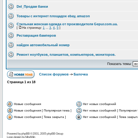
Del_Продам банки
Товары с интернет площадок ebay, amazon
Стильная женская одежда от производителя Gepur.com.ua.
[
На страницу:
1
...
3
,
4
,
5
]
Реставрация бамперов
найден автомобильный номер
Ремонт ноутбуков, планшетов, компьютеров, мониторов.
Показать темы:
Список форумов
->
Балочка
Страница
1
из
18
Новые сообщения
Нет новых сообщений
Новые сообщения [ Популярная тема ]
Нет новых сообщений [ Популярная 
Новые сообщения [ Тема закрыта ]
Нет новых сообщений [ Тема закрыта
Powered by
phpBB
© 2001, 2005 phpBB Group
Logo design by MindWin