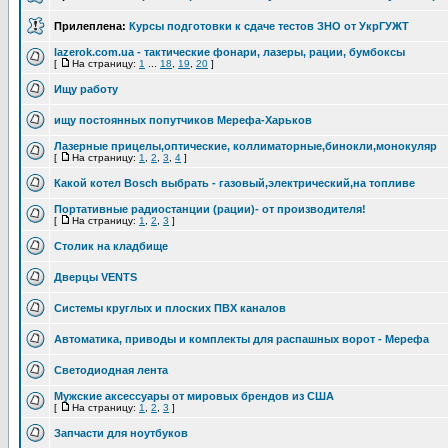
Прилеплена:
Курсы подготовки к сдаче тестов ЗНО от УкрГУЖТ
lazerok.com.ua - тактические фонари, лазеры, рации, бумбоксы
[
На страницу:
1
...
18
,
19
,
20
]
Ищу работу
ищу постоянных попутчиков Мерефа-Харьков
Лазерные прицелы,оптические, коллиматорные,бинокли,монокуляр
[
На страницу:
1
,
2
,
3
,
4
]
Какой котел Bosch выбрать - газовый,электрический,на топливе
Портативные радиостанции (рации)- от производителя!
[
На страницу:
1
,
2
,
3
]
Столик на кладбище
Дверцы VENTS
Системы круглых и плоских ПВХ каналов
Автоматика, приводы и комплекты для распашных ворот - Мерефа
Светодиодная лента
Мужские аксессуары от мировых брендов из США
[
На страницу:
1
,
2
,
3
]
Запчасти для ноутбуков