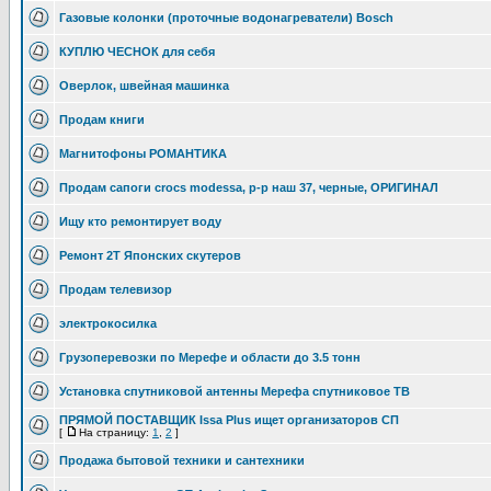
Газовые колонки (проточные водонагреватели) Bosch
КУПЛЮ ЧЕСНОК для себя
Оверлок, швейная машинка
Продам книги
Магнитофоны РОМАНТИКА
Продам сапоги crocs modessa, р-р наш 37, черные, ОРИГИНАЛ
Ищу кто ремонтирует воду
Ремонт 2T Японских скутеров
Продам телевизор
электрокосилка
Грузоперевозки по Мерефе и области до 3.5 тонн
Установка спутниковой антенны Мерефа спутниковое ТВ
ПРЯМОЙ ПОСТАВЩИК Issa Plus ищет организаторов СП
[
На страницу:
1
,
2
]
Продажа бытовой техники и сантехники