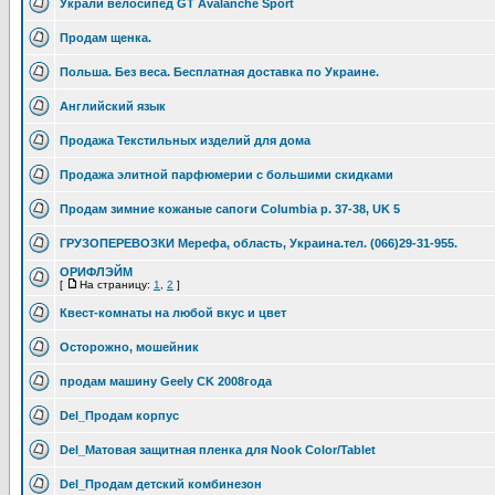
Украли велосипед GT Avalanche Sport
Продам щенка.
Польша. Без веса. Бесплатная доставка по Украине.
Английский язык
Продажа Текстильных изделий для дома
Продажа элитной парфюмерии с большими скидками
Продам зимние кожаные сапоги Columbia р. 37-38, UK 5
ГРУЗОПЕРЕВОЗКИ Мерефа, область, Украина.тел. (066)29-31-955.
ОРИФЛЭЙМ
[
На страницу:
1
,
2
]
Квест-комнаты на любой вкус и цвет
Осторожно, мошейник
продам машину Geely CK 2008года
Del_Продам корпус
Del_Матовая защитная пленка для Nook Color/Tablet
Del_Продам детский комбинезон