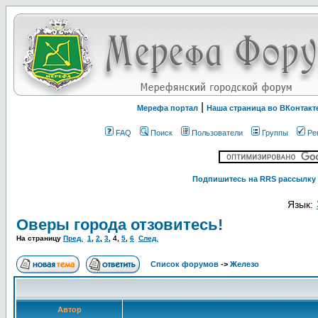
|
Мерефа портал
Наша страница во ВКонтакт
FAQ
Поиск
Пользователи
Группы
Ре
Подпишитесь на RRS рассылку 
Язык:
Оверы города отзовитесь!
На страницу
Пред.
1
,
2
,
3
,
4
,
5
,
6
След.
Список форумов
->
Железо
Автор