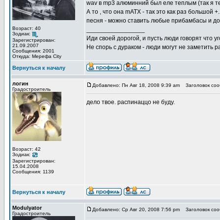
wav в mp3 алюминний был еле теплым (так я те
А то , что она mATX - так это как раз большой 
песня - можно ставить любые прибамбасы и до
Возраст: 40
_________________
Зодиак:
Иди своей дорогой, и пусть люди говорят что уг
Зарегистрирован:
21.09.2007
Не спорь с дураком - люди могут не заметить
Сообщения: 2001
Откуда: Мерефа City
Вернуться к началу
логин
Добавлено: Пн Авг 18, 2008 9:39 am
Заголовок соо
Градостроитель
дело твое. распинаццо не буду.
Возраст: 42
Зодиак:
Зарегистрирован:
15.04.2008
Сообщения: 1139
Вернуться к началу
Modulyator
Добавлено: Ср Авг 20, 2008 7:56 pm
Заголовок соо
Градостроитель