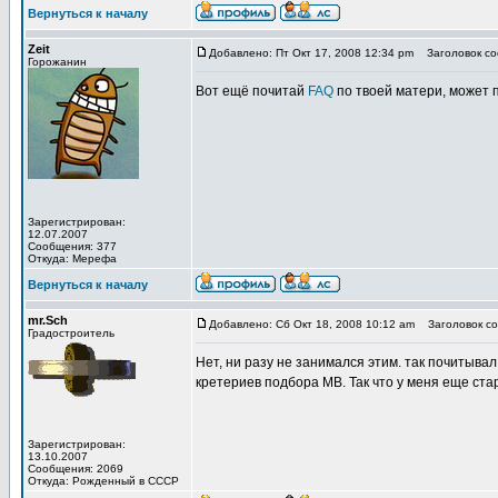
Вернуться к началу
Zeit
Добавлено: Пт Окт 17, 2008 12:34 pm
Заголовок со
Горожанин
Вот ещё почитай
FAQ
по твоей матери, может п
Зарегистрирован:
12.07.2007
Сообщения: 377
Откуда: Мерефа
Вернуться к началу
mr.Sch
Добавлено: Сб Окт 18, 2008 10:12 am
Заголовок со
Градостроитель
Нет, ни разу не занимался этим. так почитывал
кретериев подбора МВ. Так что у меня еще ста
Зарегистрирован:
13.10.2007
Сообщения: 2069
Откуда: Рожденный в СССР