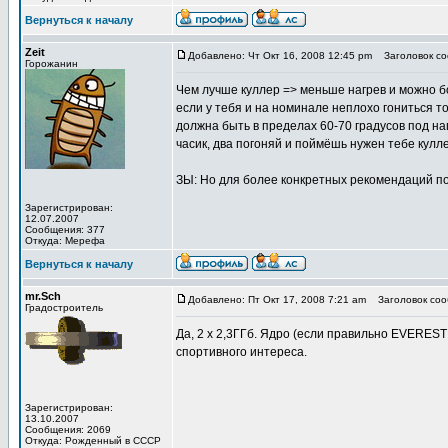
Вернуться к началу
Zeit
Добавлено: Чт Окт 16, 2008 12:45 pm
Заголовок со
Горожанин
Чем лучше куллер => меньше нагрев и можно б
если у тебя и на номинале неплохо гониться т
должна быть в пределах 60-70 градусов под на
часик, два погоняй и поймёшь нужен тебе кулле
ЗЫ: Но для более конкретных рекомендаций по 
Зарегистрирован:
12.07.2007
Сообщения: 377
Откуда: Мерефа
Вернуться к началу
mr.Sch
Добавлено: Пт Окт 17, 2008 7:21 am
Заголовок соо
Градостроитель
Да, 2 х 2,3ГГб. Ядро (если правильно EVEREST
спортивного интереса.
Зарегистрирован:
13.10.2007
Сообщения: 2069
Откуда: Рожденный в СССР