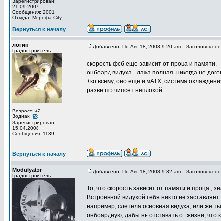
Зарегистрирован:
21.09.2007
Сообщения: 2001
Откуда: Мерефа City
Вернуться к началу
логин
Добавлено: Пн Авг 18, 2008 9:20 am
Заголовок соо
Градостроитель
скорость фсб еще зависит от проца и памяти.
онбоард видуха - лажа полная. никогда не дог
+ко всему, оно еще и мАТХ, система охлаждени
разве шо чипсет неплохой.
Возраст: 42
Зодиак:
Зарегистрирован:
15.04.2008
Сообщения: 1139
Вернуться к началу
Modulyator
Добавлено: Пн Авг 18, 2008 9:32 am
Заголовок соо
Градостроитель
То, что скорость зависит от памяти и проца , зн
Встроенной видухой тебя никто не заставляет 
например, слетела основная видуха, или же ты
онбоардную, дабы не отставать от жизни, что к