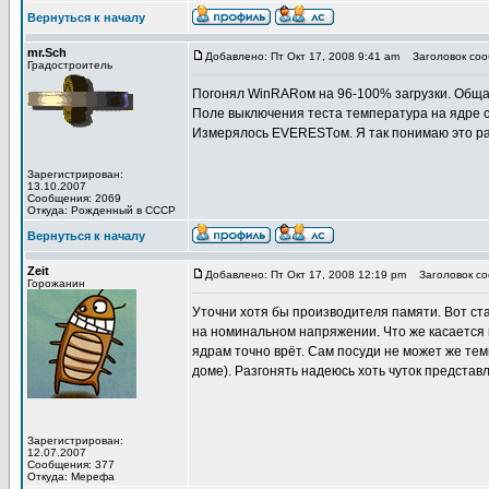
Вернуться к началу
mr.Sch
Добавлено: Пт Окт 17, 2008 9:41 am
Заголовок соо
Градостроитель
Погонял WinRARом на 96-100% загрузки. Общая 
Поле выключения теста температура на ядре спа
Измерялось EVERESTом. Я так понимаю это ра
Зарегистрирован:
13.10.2007
Сообщения: 2069
Откуда: Рожденный в СССР
Вернуться к началу
Zeit
Добавлено: Пт Окт 17, 2008 12:19 pm
Заголовок со
Горожанин
Уточни хотя бы производителя памяти. Вот ст
на номинальном напряжении. Что же касается 
ядрам точно врёт. Сам посуди не может же тем
доме). Разгонять надеюсь хоть чуток представ
Зарегистрирован:
12.07.2007
Сообщения: 377
Откуда: Мерефа