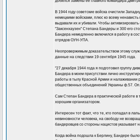
добился замены ее главного командира Дмитр
В 1944 году советские войска очистили Запад
немецкими войсками, плюс ко всему ненависть
выдавали их и убивали. Чтобы активизировать
"Заксенхаузен" Степана Бандеры и 300 его ст
Бандера немедленно включился в работу в сос
отрядов ОУН-УПА.
Неопровержимым доказательством этому служа
данные на следствии 19 сентября 1945 года.
"27 декабря 1944 года я подготовил группу д
Бандера в моем присутствии лично инструктир
работы в тылу Красной Армии и налаживании р
общественных объединений Украины ф.57. Оп.4
Сам Степан Бандера в практической работе в 
хорошим организатором.
Интересен тот факт, что те, кто попадал в ла
невиновности человека, на свободу не возвра
бандеровцев со стороны нацистов указывает н
Когда война подошла к Берлину, Бандере было