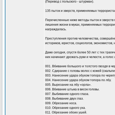
(Перевод с польского - штурман).
135 пыток и зверств, применяемых террорист
Перечисленные ниже методы пыток и зверств 
лишения жизни в муках, применяемых террори
награждалась.
Преступления против человечества, совершён
историков, юристов, социологов, экономистов, 
Даже сегодня, спустя более 50 лет с тех траг
них начинают дрожать руки и челюсти, а голос 
001. Вбивание большого и толстого гвоздя в че
002. Сдирание с головы волос с кожей (скальпи
003. Нанесение удара обухом топора по череп
004. Нанесение удара обухом топора по лбу.
005. Вырезание на лбу «орла».
006. Вбивание штыка в висок головы.
007. Выбивание одного глаза.
008. Выбивание двух глаз.
009. Обрезание носа.
010. Обрезание одного уха.
011. Обрезание обоих ушей.