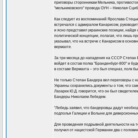
приговоры сторонникам Мельника, противосто
"мельниковского" провода ОУН – Николая Сцибо
Как следует из воспоминаний Ярослава Стецьк
встречался с адмиралом Канарисом, руководит
и ясно представил украинские позиции, найдя
политической концепции, полагая, что лишь п
указывал, что на встрече с Канарисом в осно
вермахте.
За три месяца до нападения на СССР Степан Б
войдет в состав полка "Бранденбург-800" и буд
в составе Вермахта – это был спецназ, полк 
Не только Степан Бандера вел переговоры с н
Украины сохранились документы о том, что са
Лазарек Ю.Д. говорится, что он был свидетел
Бандеры Николаем Лебедем.
"Лебедь заявил, что бандеровцы дадут необход
подполья Галиции и Волыни для диверсионных
Для проведения подрывной деятельности на 
получил от нацистской Германии два с полови