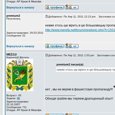
Откуда: АР Крым & Мерефа
Вернуться к началу
premium2
Добавлено: Пн Апр 11, 2011 12:13 pm
Заголовок со
Поселенец
невже хтось ще вірить в цю більшовицьку проп
http://www.merefa.net/forum/viewtopic.php?t=150
Зарегистрирован: 29.03.2011
Сообщения: 52
Вернуться к началу
MEZZ@
Добавлено: Пн Апр 11, 2011 1:53 pm
Заголовок соо
Коренной Житель
premium2 писал(а):
невже хтось ще вірить в цю більшовицьку п
нет , мы не верим в фашистскую пропаганду!!!
_________________
Возраст: 45
Зодиак:
Обходя грабли-мы теряем драгоценный опыт!
Зарегистрирован:
22.10.2007
Сообщения: 711
Откуда: АР Крым & Мерефа