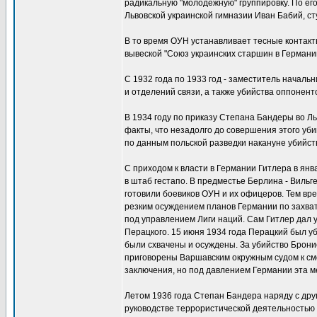
радикальную "молодежную" группировку. По е
Львовской украинской гимназии Иван Бабий, ст
В то время ОУН устанавливает тесные контакты
вывеской "Союз украинских старшин в Германи
С 1932 года по 1933 год - заместитель началь
и отделений связи, а также убийства оппонент
В 1934 году по приказу Степана Бандеры во Л
факты, что незадолго до совершения этого уб
по данным польской разведки накануне убийств
С приходом к власти в Германии Гитлера в ян
в штаб гестапо. В предместье Берлина - Вильг
готовили боевиков ОУН и их офицеров. Тем вр
резким осуждением планов Германии по захват
под управлением Лиги наций. Сам Гитлер дал 
Перацкого. 15 июня 1934 года Перацкий был у
были схвачены и осуждены. За убийство Брон
приговорены Варшавским окружным судом к смер
заключения, но под давлением Германии эта 
Летом 1936 года Степан Бандера наряду с дру
руководстве террористической деятельностью 