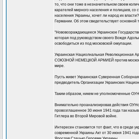
то, что они тоже в незначительном своем коли
карателей мирного населения и полицаев, со 
населения Украины, хочет ли народ их власти?
Германии. Об этом свидетельствует основной т
"Нововозраждающееся Украинское Государство
которая под руководством своего Вождя Адоль
освободиться из под московской оккупации.
Украинская Нациолнальная Революционная Арми
СОЮЗНОЙ НЕМЕЦКОЙ АРМИЕЙ против московско
мире.
Пусть живет Украинская Суверенная Соборная
предводитель Организации Украинских Нацио
Таким образом, никем не уполномоченные ОУНо
Внимательно проанализировав действия ОУНовц
провозглашенное 30 июня 1941 года так назы
Гитлера во Второй Мировой войне.
Интересен становится тот факт, что в среде у
современной Украины Акт от 30 июня 1941 год
Ярослав Стецько Героями Украины.