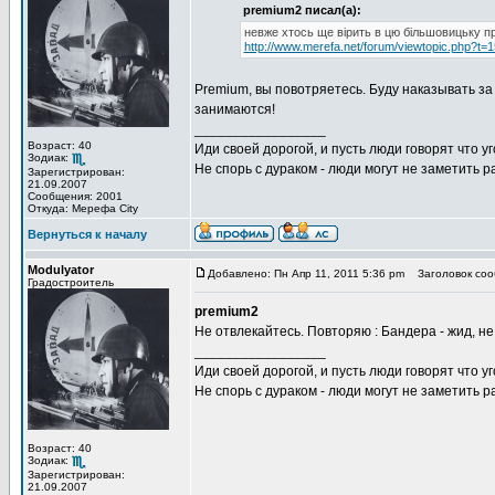
premium2 писал(а):
невже хтось ще вірить в цю більшовицьку п
http://www.merefa.net/forum/viewtopic.php?t=
Premium, вы повотряетесь. Буду наказывать за
занимаются!
_________________
Возраст: 40
Иди своей дорогой, и пусть люди говорят что уг
Зодиак:
Не спорь с дураком - люди могут не заметить
Зарегистрирован:
21.09.2007
Сообщения: 2001
Откуда: Мерефа City
Вернуться к началу
Modulyator
Добавлено: Пн Апр 11, 2011 5:36 pm
Заголовок соо
Градостроитель
premium2
Не отвлекайтесь. Повторяю : Бандера - жид, не
_________________
Иди своей дорогой, и пусть люди говорят что уг
Не спорь с дураком - люди могут не заметить
Возраст: 40
Зодиак:
Зарегистрирован:
21.09.2007