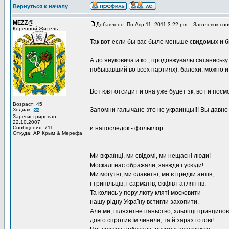
Вернуться к началу
MEZZ@
Добавлено: Пн Апр 11, 2011 3:22 pm
Заголовок соо
Коренной Житель
Так вот если бы вас было меньше свидомых и 
А до януковича и ко , продовжувалы сатаниськ
побывавший во всех партиях), балохи, можно и
Вот ювт отсидит и она уже будет зк, вот и пос
Возраст: 45
Запомни галычане это не украинцы!!! Вы давно
Зодиак:
Зарегистрирован:
22.10.2007
Сообщения: 711
и напоследок - фольклор
Откуда: АР Крым & Мерефа
Ми вкраїнці, ми свідомі, ми нещасні люди!
Москалі нас ображали, завжди і усюди!
Ми могутні, ми славетні, ми є предки антів,
і трипільців, і сарматів, скіфів і атлянтів.
Та колись у пору люту кляті московити
нашу рідну Україну встигли захопити.
Але ми, шляхетне паньство, хльопці принципові
довго спротив їм чинили, та й зараз готові!