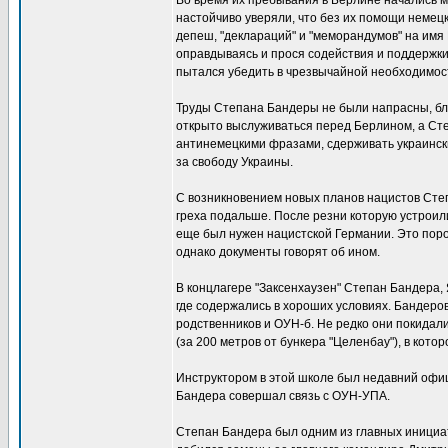
Во время их пребывания в Берлине начались 
настойчиво уверяли, что без их помощи немец
депеш, "деклараций" и "меморандумов" на имя
оправдываясь и прося содействия и поддержки
пытался убедить в чрезвычайной необходимос
Труды Степана Бандеры не были напрасны, бл
открыто выслуживаться перед Берлином, а Сте
антинемецкими фразами, сдерживать украинск
за свободу Украины.
С возникновением новых планов нацистов Степ
греха подальше. После резни которую устроили
еще был нужен нацистской Германии. Это пород
однако документы говорят об ином.
В концлагере "Заксенхаузен" Степан Бандера,
где содержались в хороших условиях. Бандеро
родственников и ОУН-б. Не редко они покидали
(за 200 метров от бункера "Целенбау"), в кот
Инструктором в этой школе был недавний офиц
Бандера совершал связь с ОУН-УПА.
Степан Бандера был одним из главных инициат