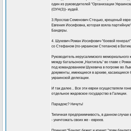
один из руководителей "Организации Украинск
(ОУН(3))- иудей.
3.Ярослав Семенович Стецько, крещеный еврей
Евгения Иосифовна, которая взяла партийную"
Бандеры.
4. Шухевич Роман Иосифович-"боевой генерал",
со Стефаном (по-украински Степаном) в Ватик
Руководитель иерусалимского мемориального к
между батальоном „Нахтигаль“ во главе с Рома
под командованием Шухевича в погроме во Льв
документы, имеющиеся в архиве, касающиеся 
украинской делегации.
И так далее... Все эти евреи осуществляли го
отдельное жидовское государство в Галиции.
Парадокс? Ничуть!
Типичная предприимчивость, в данном случае в
- уничтожать своих же - евреев.
Принцип:"Бандит бежит и кричит "лови бандита