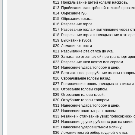
012. Прокалывание детей колами насквозь.
013. Пробивание заострённой толстой проволок
014. Обрезание губ.
015. Обрезание языка.
016. Разрезание горла.
017. Разрезание горла и вытягивание через от
018. Разрезание горла и вкладывание в отверст
019. Выбивание зубов.
020. Ломание челюсти.
021. Разрывание рта от уха до уха.
022. Затыкание ртов паклей при транспортиро
023. Разрезание шеи ножом или серпом.
024. Нанесение удара топором в шею.
025. Вертикальное разрубание головы топором
026. Сворачивание головы назад.
027. Размозжение головы, вкладывая в тиски и 
028. Отрезание головы серпом.
029. Отрезание головы косой.
030. Отрубание головы топором.
031. Нанесение удара топором в шею.
032. Нанесение колотых ран головы.
033. Резание и стягивание узких полосок кожи 
034. Нанесение других рубленых ран на спине.
035. Нанесение ударов штыком в спину.
036. Ломание костей рёбер грудной клетки.