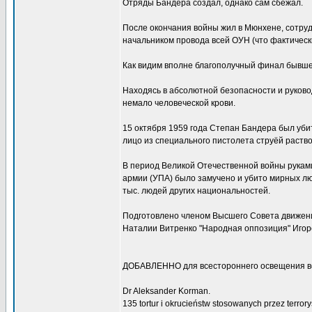
Отряды Бандера создал, однако сам сбежал.
После окончания войны жил в Мюнхене, сотру
начальником провода всей ОУН (что фактическ
Как видим вполне благополучный финал бывшег
Находясь в абсолютной безопасности и руков
немало человеческой крови.
15 октября 1959 года Степан Бандера был убит
лицо из специального пистолета струёй раство
В период Великой Отечественной войны рукам
армии (УПА) было замучено и убито мирных люде
тыс. людей других национальностей.
Подготовлено членом Высшего Совета движен
Наталии Витренко "Народная оппозиция" Иго
ДОБАВЛЕННО для всестороннего освещения в
Dr Aleksander Korman.
135 tortur i okrucieństw stosowanych przez terro