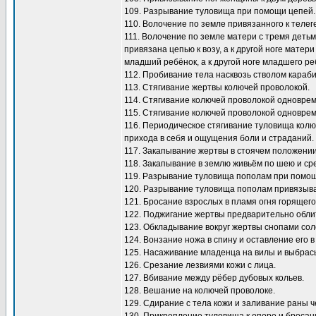
109. Разрывание туловища при помощи цепей.
110. Волочение по земле привязанного к телеге
111. Волочение по земле матери с тремя детьм
привязана цепью к возу, а к другой ноге матер
младший ребёнок, а к другой ноге младшего ре
112. Пробивание тела насквозь стволом караби
113. Стягивание жертвы колючей проволокой.
114. Стягивание колючей проволокой одноврем
115. Стягивание колючей проволокой одноврем
116. Периодическое стягивание туловища колю
прихода в себя и ощущения боли и страданий.
117. Закапывание жертвы в стоячем положении
118. Закапывание в землю живьём по шею и ср
119. Разрывание туловища пополам при помо
120. Разрывание туловища пополам привязыва
121. Бросание взрослых в пламя огня горящего
122. Поджигание жертвы предварительно обли
123. Обкладывание вокруг жертвы снопами сол
124. Вонзание ножа в спину и оставление его в
125. Насаживание младенца на вилы и выбрасы
126. Срезание лезвиями кожи с лица.
127. Вбивание между рёбер дубовых кольев.
128. Вешание на колючей проволоке.
129. Сдирание с тела кожи и заливание раны ч