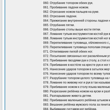
060. Отрубание топором обеих рук.
061. Пробивание ладони ножом.
062. Отрезание ножом пальцев на руке.
063. Отрезание ладони.
064. Прижигание внутренней стороны ладони на
065. Отрубание пятки.
066. Отрубание стопы выше кости пятки.
067. Ломание тупым инструментом костей рук в
068. Ломание тупым инструментом костей ног в
069. Перепиливание туловища, обложенного с 
070. Перепиливание туловища пополам специ
071. Отпиливание пилой обеих ног.
072. Посыпание связанных ног раскалённым уг
073. Прибивание гвоздями рук к столу, а стоп к 
074. Прибивание в костёле на кресте рук и ног 
075. Нанесение ударов топором в затылок жер
076. Нанесение ударов топором по всему туло
077. Разрубание топором целого туловища на 
078. Ломание по живому ног и рук в так называ
079. Прибивание ножом к столу языка маленько
080. Разрезание ребёнка ножом на куски и раз
081. Разпарывание живота детям.
082. Прибивание маленького ребёнка штыком к 
083. Вешание ребёнка мужского пола за генита
084. Выбивание суставов ног ребёнка.