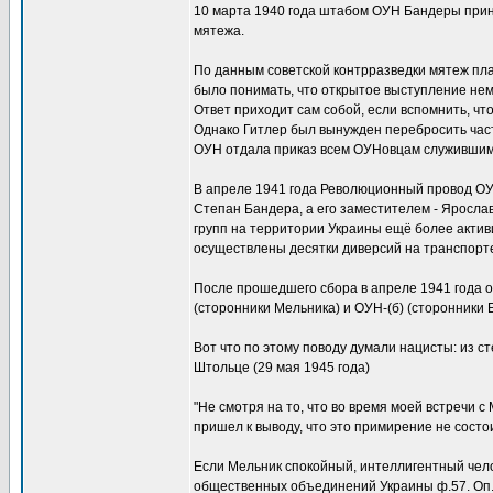
10 марта 1940 года штабом ОУН Бандеры прин
мятежа.
По данным советской контрразведки мятеж пла
было понимать, что открытое выступление не
Ответ приходит сам собой, если вспомнить, ч
Однако Гитлер был вынужден перебросить част
ОУН отдала приказ всем ОУНовцам служившим 
В апреле 1941 года Революционный провод ОУН
Степан Бандера, а его заместителем - Яросла
групп на территории Украины ещё более активи
осуществлены десятки диверсий на транспорт
После прошедшего сбора в апреле 1941 года 
(сторонники Мельника) и ОУН-(б) (сторонники
Вот что по этому поводу думали нацисты: из 
Штольце (29 мая 1945 года)
"Не смотря на то, что во время моей встречи
пришел к выводу, что это примирение не сост
Если Мельник спокойный, интеллигентный чело
общественных объединений Украины ф.57. Оп.4