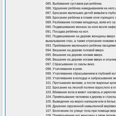
085. Выбивание суставов рук ребёнка.
086. Удушение ребёнка накидыванием на него 
087. Бросание маленьких детей живьём в глубо
088. Бросание ребёнка в пламя огня горящего 
089. Разбивание головки младенца, взяв его за 
090. Подвешивание монаха за ноги возле кафе
091. Посадка ребёнка на кол.
092. Подвешивание на дереве женщины вверх н
выкалывание глаз, а также отрезание ножами к
093. Прибивание маленького ребёнка гвоздями 
094. Вешание на дереве головой вверх.
095. Вешание на дереве ногами вверх.
096. Вешание на дереве ногами вверх и опалив
097. Сбрасывание со скалы вниз.
098. Утапливание в реке.
099. Утапливание сбрасыванием в глубокий ко
100. Утапливание в колодце и забрасывание ж
101. Протыкание вилами, а после жаренье куско
102. Бросание на лесной поляне взрослого в пл
103. Вбивание кола в живот насквозь и укрепле
104. Привязывание человека к дереву и стрельб
105. Выведение на мороз нагишом или в белье
106. Душение скрученной намыленной верёвкой
107. Волочение по улице тела при помощи верё
108. Привязывание ног женщины к двум деревья