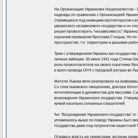
На Организацию Украинских Националистов – 
надежды по сравнению с Организацией Украин
стремящихся под немецким протекторатом к вл
украинского независимого государства и он зл
решил провозгласить "независимость" Украинск
назначив премьером Ярослава Стецька. Но по
пространство, т.е. территории и дешевая рабо
Трюк с утверждением Украины как государства 
личные амбиции. 30 июня 1941 года Степан Ба
роль провозгласителя на своего соратника Яр
и всего провода ОУН с городской ратуши во Ль
Жители Львова вяло реагировали на информац
Со слов львовского священника, доктора богос
интеллигенции и духовенства для массовки. С
возрождения Украинского государства. Утверж
кучкой насильно согнанных слушателей.
Акт "Возрождения Украинского государства" от 
упоминалось выше по поводу Украины был свой
государства даже под патронатом нацистской Г
Отдавать власть на территории, которую захв