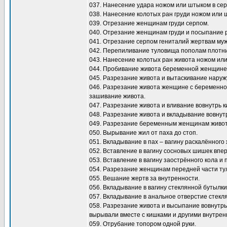
037. Нанесение удара ножом или штыком в сер
038. Нанесение колотых ран груди ножом или 
039. Отрезание женщинам груди серпом.
040. Отрезание женщинам груди и посыпание 
041. Отрезание серпом гениталий жертвам муж
042. Перепиливание туловища пополам плотни
043. Нанесение колотых ран живота ножом ил
044. Пробивание живота беременной женщине
045. Разрезание живота и вытаскивание наружу
046. Разрезание живота женщине с беременнос
зашивание живота.
047. Разрезание живота и вливание вовнутрь к
048. Разрезание живота и вкладывание вовнутрь
049. Разрезание беременным женщинам живота
050. Вырывание жил от паха до стоп.
051. Вкладывание в пах – вагину раскалённого
052. Вставление в вагину сосновых шишек впе
053. Вставление в вагину заострённого кола и 
054. Разрезание женщинам передней части ту
055. Вешание жертв за внутренности.
056. Вкладывание в вагину стеклянной бутылки
057. Вкладывание в анальное отверстие стекл
058. Разрезание живота и высыпание вовнутрь 
вырывали вместе с кишками и другими внутрен
059. Отрубание топором одной руки.