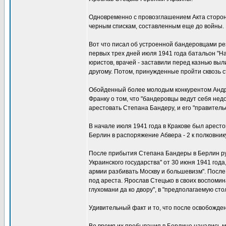
Одновременно с провозглашением Акта сторон
черным спискам, составленным еще до войны. В
Вот что писал об устроенной бандеровцами ре
первых трех дней июля 1941 года батальон "На
юристов, врачей - заставили перед казнью выл
другому. Потом, принужденные пройти сквозь 
Обойденный более молодым конкурентом Андре
Франку о том, что "бандеровцы ведут себя нед
арестовать Степана Бандеру, и его "правительс
В начале июля 1941 года в Кракове был арест
Берлин в распоряжение Абвера - 2 к полковни
После прибытия Степана Бандеры в Берлин рук
Украинского государства" от 30 июня 1941 год
армии разбивать Москву и большевизм". После
под ареста. Ярослав Стецько в своих воспомин
глухомани да ко двору", в "предполагаемую сто
Удивительный факт и то, что после освобожде