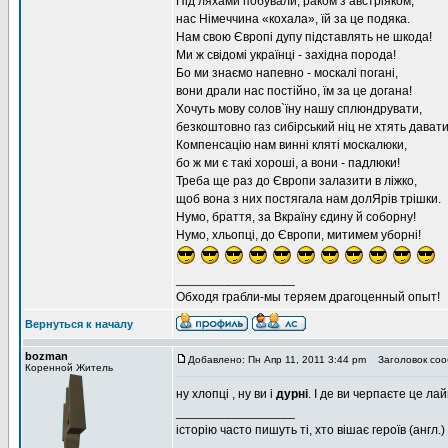
Під ляхами побували, раком з австріяком,
нас Німеччина «кохала», їй за це подяка.
Нам свою Європі дупу підставлять не шкода!
Ми ж свідомі українці - західна порода!
Бо ми знаємо напевно - москалі погані,
вони драли нас постійно, їм за це догана!
Хочуть мову солов`їну нашу сплюндрувати,
безкоштовно газ сибірський ніц не хтять давати
Компенсацію нам винні кляті москалюки,
бо ж ми є такі хороші, а вони - падлюки!
Треба ще раз до Європи залазити в ліжко,
щоб вона з них постягала нам долЯрів трішки.
Нумо, браття, за Вкраїну єдину й соборну!
Нумо, хльопці, до Європи, митимем уборні!
_________________
Обходя грабли-мы теряем драгоценный опыт!
Вернуться к началу
bozman
Добавлено: Пн Апр 11, 2011 3:44 pm
Заголовок соо
Коренной Житель
ну хлопці , ну ви і
дурні
. І де ви черпаєте це ла
_________________
історію часто пишуть ті, хто вішає героїв (англ.)