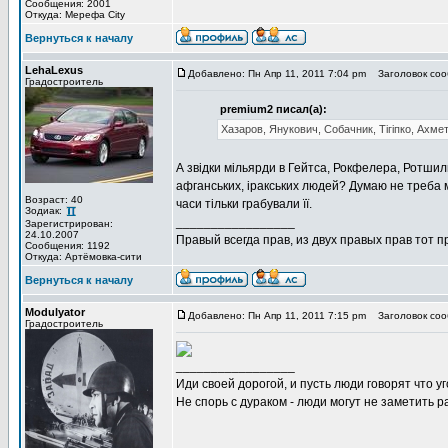
Сообщения: 2001
Откуда: Мерефа City
Вернуться к началу
LehaLexus
Добавлено: Пн Апр 11, 2011 7:04 pm
Заголовок соо
Градостроитель
premium2 писал(а):
Хазаров, Янукович, Собачник, Тігіпко, Ахмет
А звідки мільярди в Гейтса, Рокфелера, Ротшильд
афганських, іракських людей? Думаю не треба мі
Возраст: 40
часи тільки грабували її.
Зодиак:
_________________
Зарегистрирован:
24.10.2007
Правый всегда прав, из двух правых прав тот 
Сообщения: 1192
Откуда: Артёмовка-сити
Вернуться к началу
Modulyator
Добавлено: Пн Апр 11, 2011 7:15 pm
Заголовок соо
Градостроитель
_________________
Иди своей дорогой, и пусть люди говорят что уг
Не спорь с дураком - люди могут не заметить