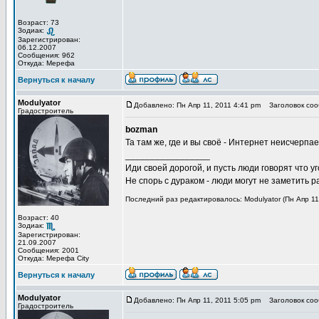
Возраст: 73
Зодиак:
Зарегистрирован:
06.12.2007
Сообщения: 962
Откуда: Мерефа
Вернуться к началу
Modulyator
Добавлено: Пн Апр 11, 2011 4:41 pm
Заголовок соо
Градостроитель
bozman
Та там же, где и вы своё - Интернет неисчерпае
_________________
Иди своей дорогой, и пусть люди говорят что уг
Не спорь с дураком - люди могут не заметить
Последний раз редактировалось: Modulyator (Пн Апр 11
Возраст: 40
Зодиак:
Зарегистрирован:
21.09.2007
Сообщения: 2001
Откуда: Мерефа City
Вернуться к началу
Modulyator
Добавлено: Пн Апр 11, 2011 5:05 pm
Заголовок соо
Градостроитель