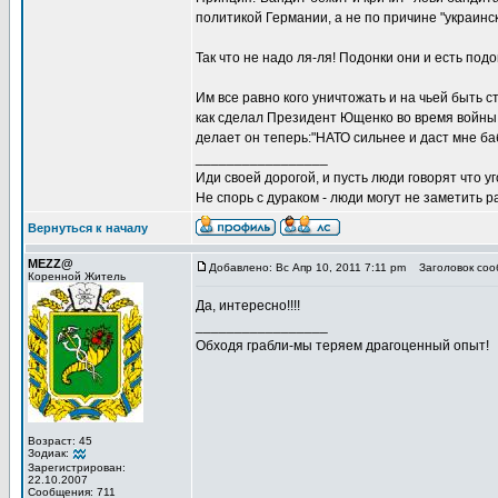
политикой Германии, а не по причине "украинск
Так что не надо ля-ля! Подонки они и есть подо
Им все равно кого уничтожать и на чьей быть с
как сделал Президент Ющенко во время войны Г
делает он теперь:"НАТО сильнее и даст мне баб
_________________
Иди своей дорогой, и пусть люди говорят что уг
Не спорь с дураком - люди могут не заметить
Вернуться к началу
MEZZ@
Добавлено: Вс Апр 10, 2011 7:11 pm
Заголовок соо
Коренной Житель
Да, интересно!!!!
_________________
Обходя грабли-мы теряем драгоценный опыт!
Возраст: 45
Зодиак:
Зарегистрирован:
22.10.2007
Сообщения: 711