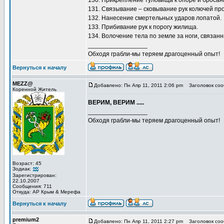
130. Прикрепление туловища к опоре и бросан
131. Связывание – сковывание рук колючей пр
132. Нанесение смертельных ударов лопатой.
133. Прибивание рук к порогу жилища.
134. Волочение тела по земле за ноги, связан
_________________
Обходя грабли-мы теряем драгоценный опыт!
Вернуться к началу
MEZZ@
Добавлено: Пн Апр 11, 2011 2:06 pm
Заголовок соо
Коренной Житель
ВЕРИМ, ВЕРИМ .....
_________________
Обходя грабли-мы теряем драгоценный опыт!
Возраст: 45
Зодиак:
Зарегистрирован:
22.10.2007
Сообщения: 711
Откуда: АР Крым & Мерефа
Вернуться к началу
premium2
Добавлено: Пн Апр 11, 2011 2:27 pm
Заголовок соо