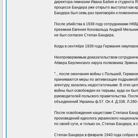
директора гимназии Ивана Бабия и студента Я
процессе Бандера уже открыто выступал как к
Бандера был семь раз приговорён к пожизнен
После убийства в 1938 году сотрудниками НКВ
преемник Евгения Коновальца Андрей Мельник 
не был согласен Степан Бандера.
Когда в сентябре 1939 года Германия оккупир
Неопровержимым доказательством сотрудниче
Абвера Берлинского округа полковника Эрвина 
"... после окончания войны с Польшей, Герман
принимаются меры по активизации подрывной 
агентуру, казались недостаточными. В этих ц
войны был освобожден из тюрьмы, куда он был
руководителей польского правительства. Посл
объединений Украины ф.57. Оп.4. Д.338. Л.280-
После освобождения нацистами Степана Банде
произведений идеолога украинского национал
по своей сути, и только он, Степан Бандера, в
Степан Бандера в феврале 1940 года собрал 