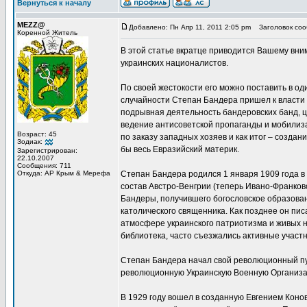
Вернуться к началу
MEZZ@
Добавлено: Пн Апр 11, 2011 2:05 pm
Заголовок соо
Коренной Житель
В этой статье вкратце приводится Вашему вн
украинских националистов.
По своей жестокости его можно поставить в о
случайности Степан Бандера пришел к власти 
подрывная деятельность бандеровских банд, ц
ведение антисоветской пропаганды и мобилиза
Возраст: 45
по заказу западных хозяев и как итог – созда
Зодиак:
бы весь Евразийский материк.
Зарегистрирован:
22.10.2007
Сообщения: 711
Откуда: АР Крым & Мерефа
Степан Бандера родился 1 января 1909 года в
состав Австро-Венгрии (теперь Ивано-Франковс
Бандеры, получившего богословское образовани
католического священника. Как позднее он писа
атмосфере украинского патриотизма и живых 
библиотека, часто съезжались активные участн
Степан Бандера начал свой революционный путь
революционную Украинскую Военную Организа
В 1929 году вошел в созданную Евгением Коно