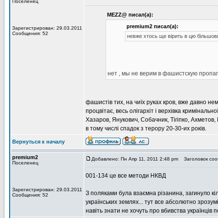
Поселенец
MEZZ@ писал(а):
premium2 писал(а):
Зарегистрирован: 29.03.2011
Сообщения: 52
невже хтось ще вірить в цю більшо
нет , мы не верим в фашистскую пропаг
фашистів тих, на чиїх руках кров, вже давно не
процвітає, весь олігархіт і верхівка кримінальн
Хазаров, Янукович, Собачник, Тігіпко, Ахметов, 
в тому числі спадок з терору 20-30-их років.
Вернуться к началу
premium2
Добавлено: Пн Апр 11, 2011 2:48 pm
Заголовок соо
Поселенец
001-134 це все методи НКВД
Зарегистрирован: 29.03.2011
З поляками була взаємна різанина, загинуло кіл
Сообщения: 52
українських землях... тут все абсолютно зрозум
навіть знати не хочуть про вбивства українців 