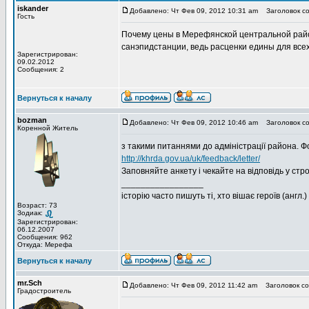
iskander
Добавлено: Чт Фев 09, 2012 10:31 am
Заголовок со
Гость
Почему цены в Мерефянской центральной райо
санэпидстанции, ведь расценки едины для вс
Зарегистрирован:
09.02.2012
Сообщения: 2
Вернуться к началу
bozman
Добавлено: Чт Фев 09, 2012 10:46 am
Заголовок со
Коренной Житель
з такими питаннями до адміністрації района. Фо
http://khrda.gov.ua/uk/feedback/letter/
Заповняйте анкету і чекайте на відповідь у стро
_________________
історію часто пишуть ті, хто вішає героїв (англ.)
Возраст: 73
Зодиак:
Зарегистрирован:
06.12.2007
Сообщения: 962
Откуда: Мерефа
Вернуться к началу
mr.Sch
Добавлено: Чт Фев 09, 2012 11:42 am
Заголовок со
Градостроитель