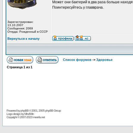
Может они бактерий в два раза больше наход
Поинтересуйтесь у главврача.
Зарегистрирован:
13.10.2007
Сообщения: 2069
Откуда: Рожденный в СССР
Вернуться к началу
Список форумов
->
Здоровье
Страница
1
из
1
Powered by
phpBB
© 2001, 2005 phpBB Group
Logo design by MindWin
Copyright © 2007-2023 merefa.net