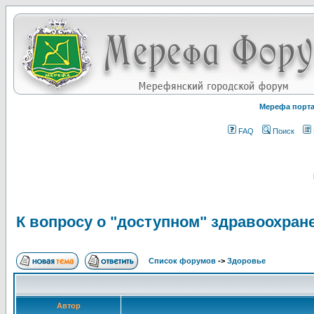
Мерефа порт
FAQ
Поиск
К вопросу о "доступном" здравоохран
Список форумов
->
Здоровье
Автор