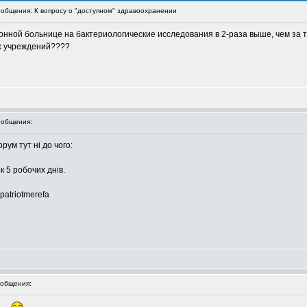
общения: К вопросу о "доступном" здравоохранении
нной больнице на бактериологические исследования в 2-раза выше, чем за 
ех учреждений????
общения:
рум тут ні до чого:
к 5 робочих днів.
 patriotmerefa
общения: