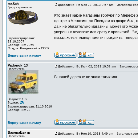
mr.Sch
Добавлено: Пт Фев 22, 2013 9:57 am
Заголовок соо
Градостроитель
Кто знает какие магазины торгуют по Мерефе
центре в Мегакомп, за Посадом во дворе был, 
да и не обязательно магазины. может кто може
уверены в человеке или сразу с припиской - "ки
пы.сы. хотел планку памяти прикупить. теперь п
Зарегистрирован:
13.10.2007
Сообщения: 2069
Откуда: Рожденный в СССР
Вернуться к началу
Padonok_13
Добавлено: Вс Июн 02, 2013 10:53 am
Заголовок с
Посетитель
В нашей деревне не знаю таких маг.
Возраст: 109
Зодиак:
Зарегистрирован: 11.10.2010
Сообщения: 22
Вернуться к началу
ВалераЦентр
Добавлено: Вт Ноя 19, 2013 4:49 pm
Заголовок соо
Посетитель