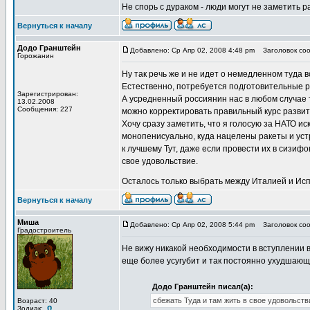
Не спорь с дураком - люди могут не заметить
Вернуться к началу
Додо Гранштейн
Добавлено: Ср Апр 02, 2008 4:48 pm
Заголовок соо
Горожанин
Ну так речь же и не идет о немедленном туда 
Естественно, потребуется подготовительные р
Зарегистрирован:
А усредненный россиянин нас в любом случае 
13.02.2008
Сообщения: 227
можно корректировать правильный курс развит
Хочу сразу заметить, что я голосую за НАТО 
монопенисуально, куда нацелены ракеты и уст
к лучшему Тут, даже если провести их в сизиф
свое удовольствие.
Осталось только выбрать между Италией и Ис
Вернуться к началу
Миша
Добавлено: Ср Апр 02, 2008 5:44 pm
Заголовок соо
Градостроитель
Не вижу никакой необходимости в вступлении 
еще более усугубит и так постоянно ухудшающ
Додо Гранштейн писал(а):
сбежать Туда и там жить в свое удовольств
Возраст: 40
Зодиак: