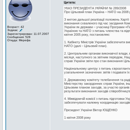
Цитата:
УКАЗ ПРЕЗИДЕНТА УКРАЇНИ № 289/2008
Про Цільовий план Україна – НАТО на 2008 
З метою дальшої реалізації положень Хартії
виконання схваленого під час засідання Ком
Возраст: 42
України як держави – учасниці Програми «Па
Зодиак:
Україною та НАТО з питань членства та відп
Зарегистрирован: 11.07.2007
квітня 2005 року, постановляю:
Сообщения: 528
Откуда: Мерефа
1. Кабінету Міністрів України забезпечити в
НАТО (далі – Цільовий план).
2. Центральним органам виконавчої влади, 
місяця, наступного за звітним періодом, Нац
справ України звіти про стан виконання Ціль
Національному центру з питань євроатлантич
узагальнення зазначених звітів і подавати ї
3. Державному комітету телебачення та раді
Міністерству закордонних справ України, і
Цільовим планом заходів, за участю органі
результати виконання заходів співробітницт
4. Міжвідомчій комісії з питань підготовки 
забезпечувати належну координацію заходів
Президент України Віктор ЮЩЕНКО
1 квітня 2008 року