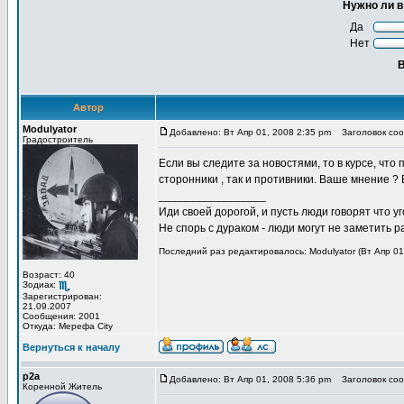
Нужно ли в
Да
Нет
В
Автор
Modulyator
Добавлено: Вт Апр 01, 2008 2:35 pm
Заголовок сооб
Градостроитель
Если вы следите за новостями, то в курсе, что
сторонники , так и противники. Ваше мнение 
_________________
Иди своей дорогой, и пусть люди говорят что уг
Не спорь с дураком - люди могут не заметить
Последний раз редактировалось: Modulyator (Вт Апр 01
Возраст: 40
Зодиак:
Зарегистрирован:
21.09.2007
Сообщения: 2001
Откуда: Мерефа City
Вернуться к началу
p2a
Добавлено: Вт Апр 01, 2008 5:36 pm
Заголовок соо
Коренной Житель