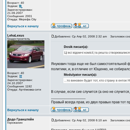
Возраст: 40
Зодиак:
Зарегистрирован:
21.09.2007
Сообщения: 2001
Откуда: Мерефа City
Вернуться к началу
LehaLexus
Добавлено: Ср Апр 02, 2008 2:32 am
Заголовок соо
Градостроитель
Dosik писал(а):
Ці всі відомчі комісії,та решта створювали
Янукович тогда еще не был самостоятельной ф
политики, и, в отличие от Ющенко, не собиралс
Возраст: 40
Modulyator писал(а):
Зодиак:
Зарегистрирован:
...то виновен будет тот, кто страну в ентое
24.10.2007
Сообщения: 1192
Откуда: Артёмовка-сити
В случае, если сие случится (а оно не случитс
_________________
Правый всегда прав, из двух правых прав тот 
Вернуться к началу
Додо Гранштейн
Добавлено: Ср Апр 02, 2008 6:10 am
Заголовок соо
Горожанин