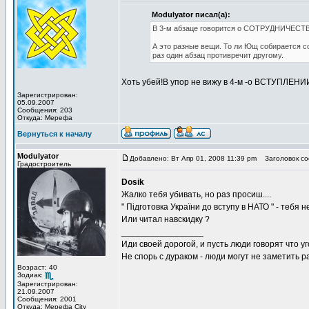
Modulyator писал(а):
В 3-м абзаце говорится о СОТРУДНИЧЕСТВ
А это разные вещи. То ли Ющ собирается со
раз один абзац противречит другому.
Хоть убей!В упор не вижу в 4-м -о ВСТУПЛЕНИ
Зарегистрирован:
05.09.2007
Сообщения: 203
Откуда: Мерефа
Вернуться к началу
Modulyator
Добавлено: Вт Апр 01, 2008 11:39 pm
Заголовок со
Градостроитель
Dosik
Жалко тебя убивать, но раз просиш....
" Підготовка України до вступу в НАТО " - тебя 
Или читал навскидку ?
_________________
Иди своей дорогой, и пусть люди говорят что уг
Не спорь с дураком - люди могут не заметить
Возраст: 40
Зодиак:
Зарегистрирован:
21.09.2007
Сообщения: 2001
Откуда: Мерефа City