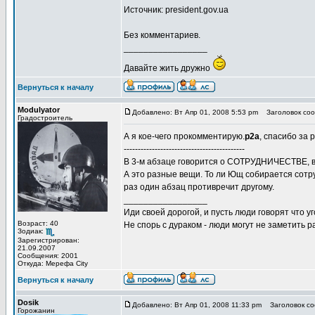
Источник: president.gov.ua
Без комментариев.
_________________
Давайте жить дружно
Вернуться к началу
Modulyator
Добавлено: Вт Апр 01, 2008 5:53 pm
Заголовок соо
Градостроитель
А я кое-чего прокомментирую.
p2a
, спасибо за
-------------------------------------------
В 3-м абзаце говорится о СОТРУДНИЧЕСТВЕ, 
А это разные вещи. То ли Ющ собирается сотр
раз один абзац противречит другому.
_________________
Иди своей дорогой, и пусть люди говорят что уг
Возраст: 40
Не спорь с дураком - люди могут не заметить
Зодиак:
Зарегистрирован:
21.09.2007
Сообщения: 2001
Откуда: Мерефа City
Вернуться к началу
Dosik
Добавлено: Вт Апр 01, 2008 11:33 pm
Заголовок со
Горожанин