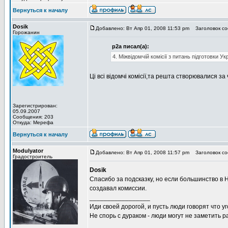
Вернуться к началу
Dosik
Добавлено: Вт Апр 01, 2008 11:53 pm
Заголовок со
Горожанин
p2a писал(а):
4. Міжвідомчій комісії з питань підготовки 
Ці всі відомчі комісії,та решта створювалися з
Зарегистрирован:
05.09.2007
Сообщения: 203
Откуда: Мерефа
Вернуться к началу
Modulyator
Добавлено: Вт Апр 01, 2008 11:57 pm
Заголовок со
Градостроитель
Dosik
Спасибо за подсказку, но если большинство в НА
создавал комиссии.
_________________
Иди своей дорогой, и пусть люди говорят что уг
Не спорь с дураком - люди могут не заметить