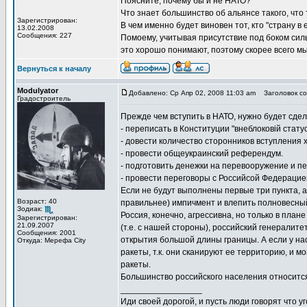
Поясните, почему бы и не НАТО?
Что знает большинство об альянсе такого, что 
Зарегистрирован:
В чем именно будет виновен тот, кто "страну в
13.02.2008
Сообщения: 227
Помоему, учитывая присутствие под боком силь
это хорошо понимают, поэтому скорее всего мы
Вернуться к началу
Modulyator
Добавлено: Ср Апр 02, 2008 11:03 am
Заголовок со
Градостроитель
Прежде чем вступить в НАТО, нужно будет сде
- переписать в Конституции "внеблоковій статус
- довести количество сторонников вступления 
- провести общеукраинский референдум.
- подготовить денежки на перевооружение и п
- провести переговоры с Российсой Федерацие
Если не будут выполнены первые три пункта, а
Возраст: 40
правильнее) импичмент и влепить полновесный
Зодиак:
Россия, конечно, агрессивна, но только в план
Зарегистрирован:
21.09.2007
(т.е. с нашей стороны), российский генерали
Сообщения: 2001
открытия большой длины границы. А если у нас
Откуда: Мерефа City
ракеты, т.к. они сканируют ее территорию, и м
ракеты.
Большинство российского населения относится 
_________________
Иди своей дорогой, и пусть люди говорят что уг