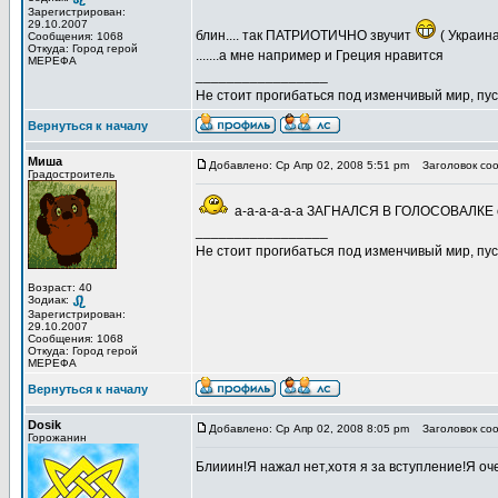
Зарегистрирован:
29.10.2007
блин.... так ПАТРИОТИЧНО звучит
( Украина
Сообщения: 1068
Откуда: Город герой
.......а мне например и Греция нравится
МЕРЕФА
_________________
Не стоит прогибаться под изменчивый мир, пус
Вернуться к началу
Миша
Добавлено: Ср Апр 02, 2008 5:51 pm
Заголовок соо
Градостроитель
а-а-а-а-а-а ЗАГНАЛСЯ В ГОЛОСОВАЛКЕ с
_________________
Не стоит прогибаться под изменчивый мир, пус
Возраст: 40
Зодиак:
Зарегистрирован:
29.10.2007
Сообщения: 1068
Откуда: Город герой
МЕРЕФА
Вернуться к началу
Dosik
Добавлено: Ср Апр 02, 2008 8:05 pm
Заголовок соо
Горожанин
Блииин!Я нажал нет,хотя я за вступление!Я оч