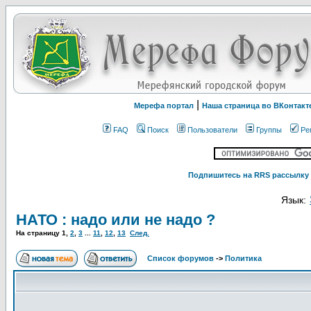
|
Мерефа портал
Наша страница во ВКонтакт
FAQ
Поиск
Пользователи
Группы
Ре
Подпишитесь на RRS рассылку 
Язык:
НАТО : надо или не надо ?
На страницу
1
,
2
,
3
...
11
,
12
,
13
След.
Список форумов
->
Политика