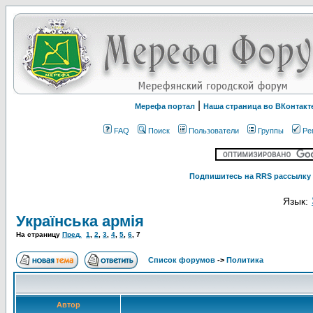
|
Мерефа портал
Наша страница во ВКонтакт
FAQ
Поиск
Пользователи
Группы
Ре
Подпишитесь на RRS рассылку 
Язык:
Українська армія
На страницу
Пред.
1
,
2
,
3
,
4
,
5
,
6
,
7
Список форумов
->
Политика
Автор