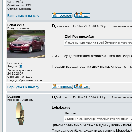
24.05.2009
Сообщения: 873
Откуда: Мерефа
Вернуться к началу
LehaLexus
Добавлено: Пт Янв 22, 2010 6:09 pm
Заголовок соо
Градостроитель
Zloj_Pes писал(а):
А еще лучше мир на всей Земле и много л
Смысл существования человека - вечная "борьб
_________________
Возраст: 40
Правый всегда прав, из двух правых прав тот 
Зодиак:
Зарегистрирован:
24.10.2007
Сообщения: 1192
Откуда: Артёмовка-сити
Вернуться к началу
bozman
Добавлено: Пт Янв 22, 2010 6:31 pm
Заголовок соо
Коренной Житель
LehaLexus
Цитата:
Льготы я бы вообще отменил как понятие - 
цілком правильно. Я теж за відміну всяких пільг
Харківа по хліб, чи сходити до лавки в Мерефі.