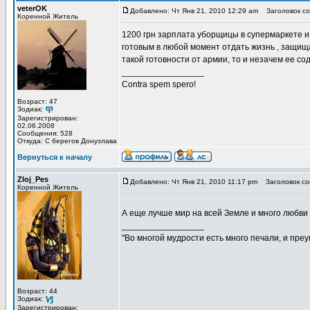
veterOK
Добавлено: Чт Янв 21, 2010 12:29 am
Заголовок со
Коренной Житель
1200 грн зарплата уборщицы в супермаркете и
готовым в любой момент отдать жизнь , защища
такой готовности от армии, то и незачем ее со
_________________
Contra spem spero!
Возраст: 47
Зодиак:
Зарегистрирован:
02.06.2008
Сообщения: 528
Откуда: С берегов Донузлава
Вернуться к началу
Zloj_Pes
Добавлено: Чт Янв 21, 2010 11:17 pm
Заголовок со
Коренной Житель
А еще лучше мир на всей Земле и много любви
_________________
"Во многой мудрости есть много печали, и пре
Возраст: 44
Зодиак:
Зарегистрирован: