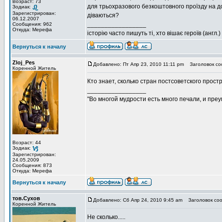
Возраст: 73
для трьохразового безкоштовного проїзду на доб
Зодиак:
Зарегистрирован:
діваються?
06.12.2007
_________________
Сообщения: 962
Откуда: Мерефа
історію часто пишуть ті, хто вішає героїв (англ.)
Вернуться к началу
Zloj_Pes
Добавлено: Пт Апр 23, 2010 11:11 pm
Заголовок со
Коренной Житель
Кто знает, сколько стран постсоветского про
_________________
"Во многой мудрости есть много печали, и пре
Возраст: 44
Зодиак:
Зарегистрирован:
24.05.2009
Сообщения: 873
Откуда: Мерефа
Вернуться к началу
тов.Сухов
Добавлено: Сб Апр 24, 2010 9:45 am
Заголовок соо
Коренной Житель
Не сколько.....