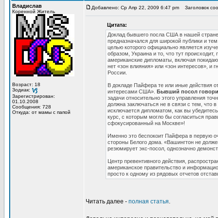
Владислав
Добавлено: Ср Апр 22, 2009 6:47 pm
Заголовок соо
Коренной Житель
Цитата:
Доклад бывшего посла США в нашей стране
предназначался для широкой публики и тем 
целью которого официально является изуче
образом, Украина и то, что тут происходит
американские дипломаты, включая покидающ
нет «зон влияния» или «зон интересов», и 
России.
Возраст: 18
В докладе Пайфера те или иные действия 
Зодиак:
интересами США».
Бывший посол говорит
Зарегистрирован:
задачи относительно этого управления точн
01.10.2008
должна заключаться не в связи с тем, что 
Сообщения: 728
исключается дипломатом, как вы убедитесь
Откуда: от мамы с папой
курс, с которым могло бы согласиться прав
сфокусированный на Москве»!
Именно это беспокоит Пайфера в первую оч
стороны Белого дома. «Вашингтон не должен
резюмирует экс-посол, однозначно демонстр
Центр превентивного действия, распростран
американское правительство и информацио
просто к одному из рядовых отчетов отстав
Читать далее -
полная статья
.