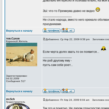
Довольно интересно и познавательно, на мой в
ЗЫ: что-то Премиума давно не видно
_________________
Не стало народа, вместо него хрюкало оболв
праздниками.
Вернуться к началу
тов.Сухов
Добавлено: Ср Апр 22, 2009 9:58 pm
Заголовок соо
Коренной Житель
Если черта долго звать то он появится...
_________________
Не рой другому яму -
пусть сам себе роет...
Зарегистрирован:
04.02.2009
Сообщения: 517
Вернуться к началу
mr.Sch
Добавлено: Пт Апр 24, 2009 8:04 am
Заголовок соо
Градостроитель
Так это и понятно. Не даром спонсорство пома