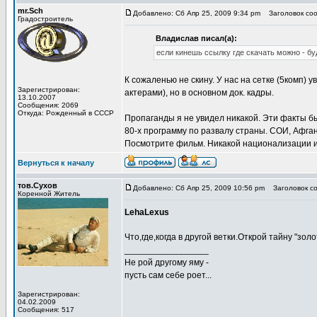
mr.Sch
Добавлено: Сб Апр 25, 2009 9:34 pm
Заголовок соо
Градостроитель
Владислав писал(а):
если кинешь ссылку где скачать можно - бу
К сожаленью не скину. У нас на сетке (5комп) 
Зарегистрирован:
актерами), но в основном док. кадры.
13.10.2007
Сообщения: 2069
Откуда: Рожденный в СССР
Пропаганды я не увидел никакой. Эти факты б
80-х программу по развалу страны. СОИ, Афган
Посмотрите фильм. Никакой национализации или
Вернуться к началу
тов.Сухов
Добавлено: Сб Апр 25, 2009 10:56 pm
Заголовок со
Коренной Житель
LehaLexus
Что,где,когда в другой ветки.Открой тайну "зол
_________________
Не рой другому яму -
пусть сам себе роет...
Зарегистрирован:
04.02.2009
Сообщения: 517