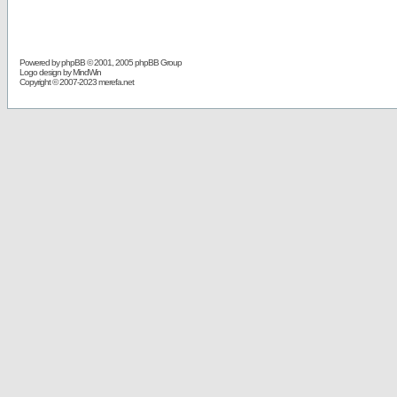
Powered by
phpBB
© 2001, 2005 phpBB Group
Logo design by MindWin
Copyright © 2007-2023 merefa.net