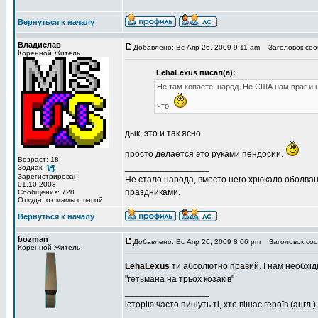
Вернуться к началу
Владислав
Добавлено: Вс Апр 26, 2009 9:11 am
Заголовок соо
Коренной Житель
LehaLexus писал(а):
Не там копаете, народ. Не США нам враг и н
что.
дык, это и так ясно.
просто делается это руками пендосии.
Возраст: 18
_________________
Зодиак:
Зарегистрирован:
Не стало народа, вместо него хрюкало оболв
01.10.2008
праздниками.
Сообщения: 728
Откуда: от мамы с папой
Вернуться к началу
bozman
Добавлено: Вс Апр 26, 2009 8:06 pm
Заголовок соо
Коренной Житель
LehaLexus
ти абсолютно правий. І нам необхідн
"гетьмана на трьох козаків"
_________________
історію часто пишуть ті, хто вішає героїв (англ.)