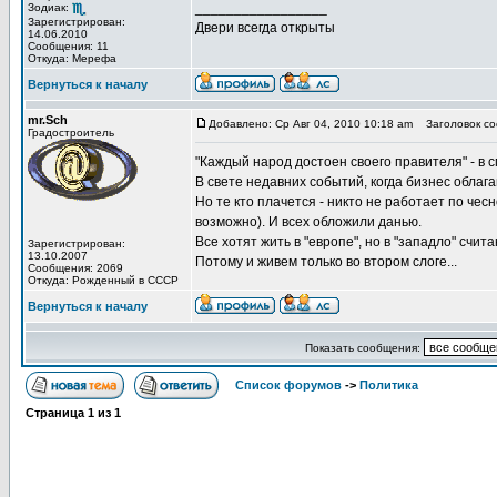
_________________
Зодиак:
Зарегистрирован:
Двери всегда открыты
14.06.2010
Сообщения: 11
Откуда: Мерефа
Вернуться к началу
mr.Sch
Добавлено: Ср Авг 04, 2010 10:18 am
Заголовок со
Градостроитель
"Каждый народ достоен своего правителя" - в с
В свете недавних событий, когда бизнес облага
Но те кто плачется - никто не работает по чес
возможно). И всех обложили данью.
Все хотят жить в "европе", но в "западло" счит
Зарегистрирован:
13.10.2007
Потому и живем только во втором слоге...
Сообщения: 2069
Откуда: Рожденный в СССР
Вернуться к началу
Показать сообщения:
Список форумов
->
Политика
Страница
1
из
1