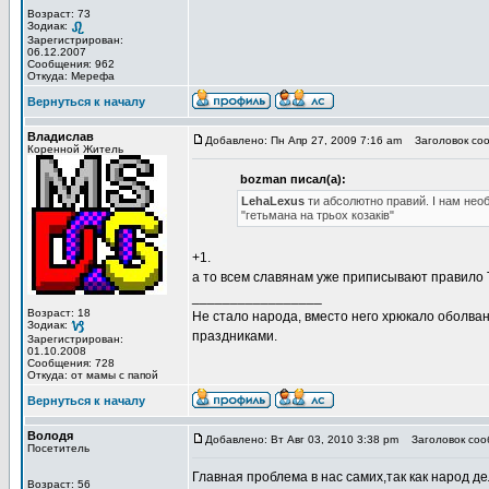
Возраст: 73
Зодиак:
Зарегистрирован:
06.12.2007
Сообщения: 962
Откуда: Мерефа
Вернуться к началу
Владислав
Добавлено: Пн Апр 27, 2009 7:16 am
Заголовок соо
Коренной Житель
bozman писал(а):
LehaLexus
ти абсолютно правий. І нам необ
"гетьмана на трьох козаків"
+1.
а то всем славянам уже приписывают правило Т
_________________
Возраст: 18
Не стало народа, вместо него хрюкало оболв
Зодиак:
праздниками.
Зарегистрирован:
01.10.2008
Сообщения: 728
Откуда: от мамы с папой
Вернуться к началу
Володя
Добавлено: Вт Авг 03, 2010 3:38 pm
Заголовок соо
Посетитель
Главная проблема в нас самих,так как народ де
Возраст: 56