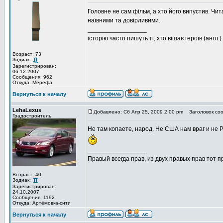
Головне не сам фільм, а хто його випустив. Чита
наївними та довірливими.
_________________
історію часто пишуть ті, хто вішає героїв (англ.)
Возраст: 73
Зодиак:
Зарегистрирован:
06.12.2007
Сообщения: 962
Откуда: Мерефа
Вернуться к началу
LehaLexus
Добавлено: Сб Апр 25, 2009 2:00 pm
Заголовок соо
Градостроитель
Не там копаете, народ. Не США нам враг и не Ро
_________________
Правый всегда прав, из двух правых прав тот 
Возраст: 40
Зодиак:
Зарегистрирован:
24.10.2007
Сообщения: 1192
Откуда: Артёмовка-сити
Вернуться к началу