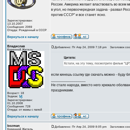
России. Америка желает властвовать во всем м
в угол, но первоочередная задача - развал Рос
против СССР" и все станет ясно.
Зарегистрирован:
13.10.2007
Сообщения: 2069
Откуда: Рожденный в СССР
Вернуться к началу
Владислав
Добавлено: Пт Апр 24, 2009 7:18 pm
Заголовок соо
Коренной Житель
Цитата:
Кстати, на эту тему, посмотрите фильм "ЦР
если кинешь ссылку где скачать можно - буду б
_________________
Не стало народа, вместо него хрюкало оболв
праздниками.
Возраст: 18
Зодиак:
Зарегистрирован:
01.10.2008
Сообщения: 728
Откуда: от мамы с папой
Вернуться к началу
bozman
Добавлено: Пт Апр 24, 2009 8:05 pm
Заголовок соо
Коренной Житель