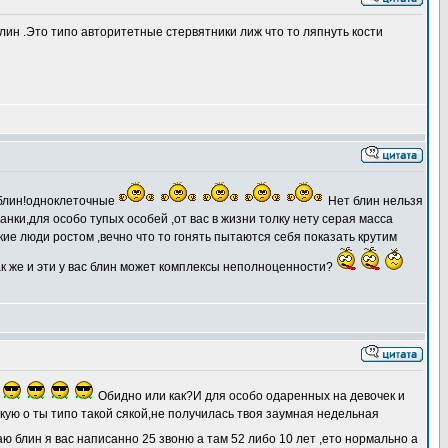
ин .Это типо авторитетные стервятники лиж что то ляпнуть кости
ы блин!одноклеточные
Нет блин нельзя
анки,для особо тупых особей ,от вас в жизни толку нету серая масса
кие люди ростом ,вечно что то гонять пытаются себя показать крутим
к же и эти у вас блин может комплексы неполноценности?
!
Обидно или как?И для особо одаренных на девочек и
скую о ты типо такой сякой,не получилась твоя заумная недельная
аю блин я вас написанно 25 звоню а там 52 либо 10 лет ,ето нормально а