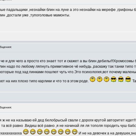
ые падальщики ,незнайки блин на луне а это незнайки на мерефе ,грифоны бл
блин ,достали уже ,тупоголовые мамонты.
бщения:
е и для чего а просто кто знает тот и скажет а вы блин дебилы!!!Хромосом
лин надо по любому ляпнуть примитивное чё нибудь ,раскажу так танки типо т
й которые под зад пинками пошлют чуть что.Это психология,вот почему малень
т на них плохо типо карлики и что то в этом роде.
Та
бщения:
39 я ж не на называю ей дед белобрысый свали с дороги крутой авторитет идет!
 та всё равно .Видиш всё равно ,я не начинай ля ля тополя городить чуш баб
?хахахахахха
И не на девочек а на девушек,зн