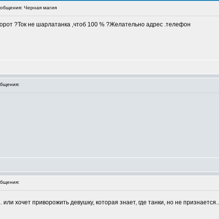
общения: Черная магия
иворот ?Ток не шарлатанка ,чтоб 100 % ?Желательно адрес .телефон
бщения:
бщения:
. или хочет приворожить девушку, которая знает, где танки, но не признается.