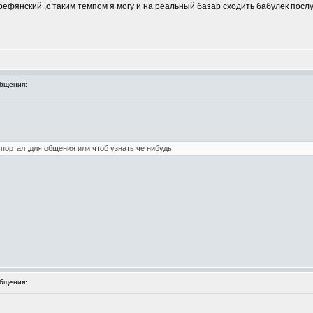
рефянский ,с таким темпом я могу и на реальный базар сходить бабулек посл
бщения:
портал ,для общения или чтоб узнать че нибудь
бщения: