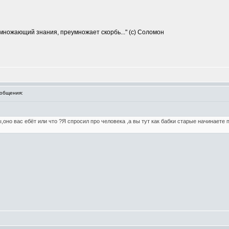
умножающий знания, преумножает скорбь..." (с) Соломон
общения:
оно вас ебёт или что ?Я спросил про человека ,а вы тут как бабки старые начинаете 