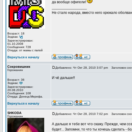
да вообще офигели!
_________________
Не стало народа, вместо него хрюкало оболв
Возраст: 18
Зодиак:
Зарегистрирован:
01.10.2008
Сообщения: 728
Откуда: от мамы с папой
Вернуться к началу
Сокровишник
Добавлено: Чт Окт 28, 2010 3:07 pm
Заголовок соо
Горожанин
И чё дальше!!
Возраст: 36
Зодиак:
Зарегистрирован:
20.08.2010
Сообщения: 108
Откуда: Донецк.Мерефа.
Вернуться к началу
SHKODA
Добавлено: Чт Окт 28, 2010 7:02 pm
Заголовок соо
Горожанин
А дальше я тебе вот что скажу. Прежде, чем со
будет... Запомни, то что ты хочешь сделать - бо