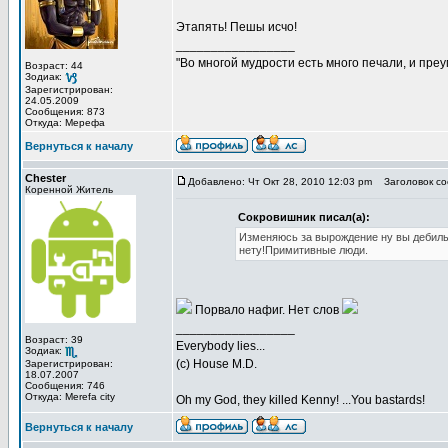
Этапять! Пешы исчо!
_________________
"Во многой мудрости есть много печали, и пре
Возраст: 44
Зодиак:
Зарегистрирован:
24.05.2009
Сообщения: 873
Откуда: Мерефа
Вернуться к началу
Chester
Добавлено: Чт Окт 28, 2010 12:03 pm
Заголовок со
Коренной Житель
Сокровишник писал(а):
Изменяюсь за вырождение ну вы дебилы,
нету!Примитивные люди.
Порвало нафиг. Нет слов
_________________
Возраст: 39
Everybody lies...
Зодиак:
(с) House M.D.
Зарегистрирован:
18.07.2007
Сообщения: 746
Откуда: Merefa city
Oh my God, they killed Kenny! ...You bastards!
Вернуться к началу