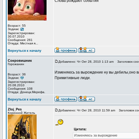
Слова рождают события
Возраст: 55
Зодиак:
Зарегистрирован:
30.07.2010
Сообщения: 261
Откуда: Местная я...
Вернуться к началу
Сокровишник
Добавлено: Чт Окт 28, 2010 1:13 am
Заголовок соо
Горожанин
Изменяюсь за вырождение ну вы дебилы,оно вас
Возраст: 36
Примитивные люди.
Зодиак:
Зарегистрирован:
20.08.2010
Сообщения: 108
Откуда: Донецк.Мерефа.
Вернуться к началу
Zloj_Pes
Добавлено: Чт Окт 28, 2010 11:59 am
Заголовок со
Коренной Житель
Цитата:
Изменяюсь за вырождение