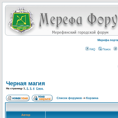
Мерефа порт
FAQ
Поиск
Черная магия
На страницу
1
,
2
,
3
,
4
След.
Список форумов
->
Корзина
Автор