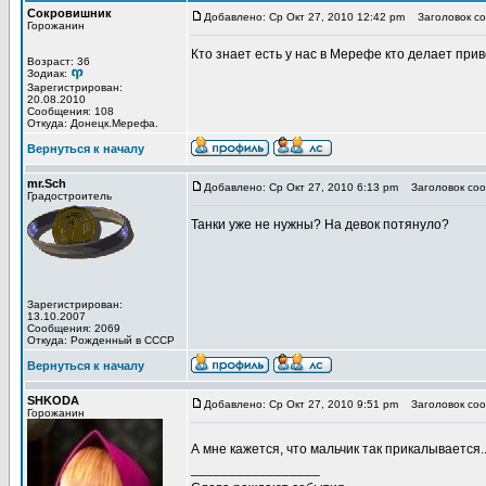
Сокровишник
Добавлено: Ср Окт 27, 2010 12:42 pm
Заголовок со
Горожанин
Кто знает есть у нас в Мерефе кто делает пр
Возраст: 36
Зодиак:
Зарегистрирован:
20.08.2010
Сообщения: 108
Откуда: Донецк.Мерефа.
Вернуться к началу
mr.Sch
Добавлено: Ср Окт 27, 2010 6:13 pm
Заголовок соо
Градостроитель
Танки уже не нужны? На девок потянуло?
Зарегистрирован:
13.10.2007
Сообщения: 2069
Откуда: Рожденный в СССР
Вернуться к началу
SHKODA
Добавлено: Ср Окт 27, 2010 9:51 pm
Заголовок соо
Горожанин
А мне кажется, что мальчик так прикалывается..
_________________