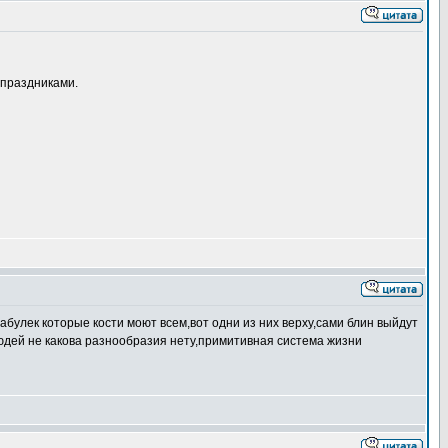
 праздниками.
булек которые кости моют всем,вот одни из них верху,сами блин выйдут
 людей не какова разнообразия нету,примитивная система жизни