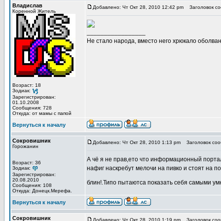
Владислав
Добавлено: Чт Окт 28, 2010 12:42 pm
Заголовок со
Коренной Житель
_________________
Не стало народа, вместо него хрюкало оболв
Возраст: 18
Зодиак:
Зарегистрирован:
01.10.2008
Сообщения: 728
Откуда: от мамы с папой
Вернуться к началу
Сокровишник
Добавлено: Чт Окт 28, 2010 1:13 pm
Заголовок соо
Горожанин
А чё я не прав,ето что информационный портал
Возраст: 36
нафиг наскребут мелочи на пивко и стоят на п
Зодиак:
Зарегистрирован:
20.08.2010
блин!.Типо пытаютса показать себя самыми у
Сообщения: 108
Откуда: Донецк.Мерефа.
Вернуться к началу
Сокровишник
Добавлено: Чт Окт 28, 2010 1:19 pm
Заголовок соо