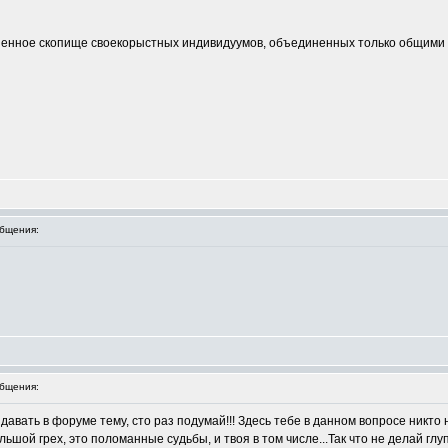
аненное скопище своекорыстных индивидуумов, объединенных только общими
бщения:
бщения:
здавать в форуме тему, сто раз подумай!!! Здесь тебе в данном вопросе никт
льшой грех, это поломанные судьбы, и твоя в том числе...Так что не делай глуп