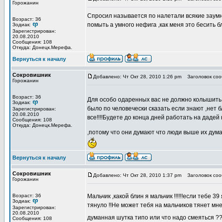
Горожанин
Спросил называется по налетали всякие заумн
Возраст: 36
помыть а умного нефига ,как меня это бесить 
Зодиак:
Зарегистрирован:
20.08.2010
Сообщения: 108
Откуда: Донецк.Мерефа.
Вернуться к началу
Сокровишник
Добавлено: Чт Окт 28, 2010 1:26 pm
Заголовок соо
Горожанин
Возраст: 36
Для особо одаренных вас не должно колышить ч
Зодиак:
было по человечески сказать если знают ,нет б
Зарегистрирован:
20.08.2010
все!!!!Будете до конца дней работать на даде
Сообщения: 108
Откуда: Донецк.Мерефа.
,потому что они думают что люди выше их думаю
Вернуться к началу
Сокровишник
Добавлено: Чт Окт 28, 2010 1:37 pm
Заголовок соо
Горожанин
Возраст: 36
Мальчик ,какой блин я мальчик !!!!!!если тебе 
Зодиак:
тянуло !!Не может тебя на мальчиков тянет мне
Зарегистрирован:
20.08.2010
думанная шутка типо или что надо смеяться ?
Сообщения: 108