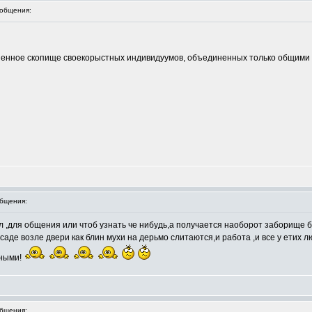
общения:
аненное скопище своекорыстных индивидуумов, объединенных только общими
бщения:
 ,для общения или чтоб узнать че нибудь,а получается наоборот заборище ба
осаде возле двери как блин мухи на дерьмо слитаются,и работа ,и все у етих
мными!
бщения: