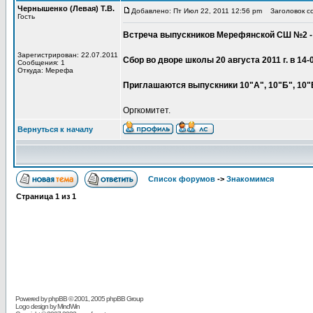
Чернышенко (Левая) Т.В.
Добавлено: Пт Июл 22, 2011 12:56 pm
Заголовок соо
Гость
Встреча выпускников Мерефянской СШ №2 - 
Зарегистрирован: 22.07.2011
Сбор во дворе школы 20 августа 2011 г. в 14-0
Сообщения: 1
Откуда: Мерефа
Приглашаются выпускники 10"А", 10"Б", 10"
Оргкомитет.
Вернуться к началу
Список форумов
->
Знакомимся
Страница
1
из
1
Powered by
phpBB
© 2001, 2005 phpBB Group
Logo design by MindWin