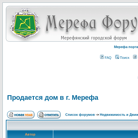
Мерефа порт
FAQ
Поиск
Продается дом в г. Мерефа
Список форумов
->
Недвижимость и Дви
Автор