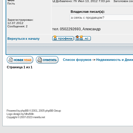
Wolf
Добавлено: Пт Июл 13, 2012 7:03 pm
Заголовок со
Гость
Владислав писал(а):
а связь с продавцом?
Зарегистрирован:
12.07.2012
Сообщения: 2
тел. 0502292693, Александр
Вернуться к началу
Список форумов
->
Недвижимость и Дви
Страница
1
из
1
Powered by
phpBB
© 2001, 2005 phpBB Group
Logo design by MindWin
Copyright © 2007-2023 merefa.net