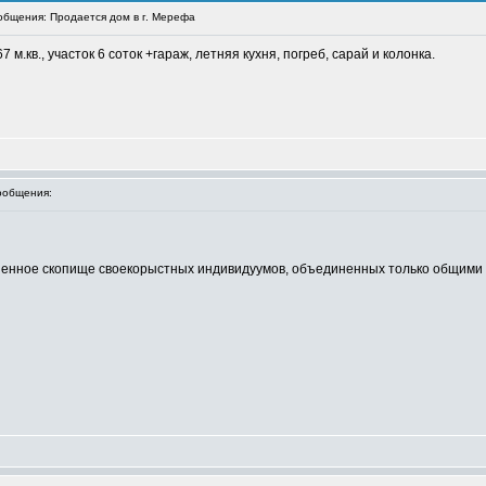
бщения: Продается дом в г. Мерефа
 м.кв., участок 6 соток +гараж, летняя кухня, погреб, сарай и колонка.
ообщения:
аненное скопище своекорыстных индивидуумов, объединенных только общими