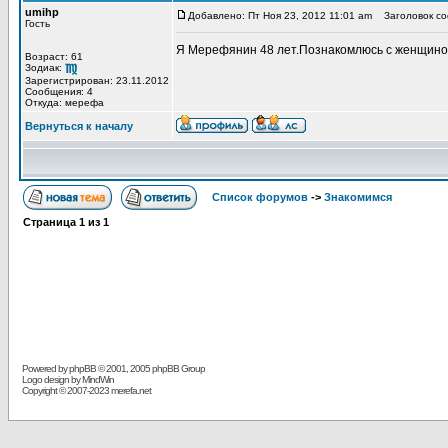
umihp
Добавлено: Пт Ноя 23, 2012 11:01 am
Заголовок со
Гость
Я Мерефянин 48 лет.Познакомлюсь с женщиной 
Возраст: 61
Зодиак:
Зарегистрирован: 23.11.2012
Сообщения: 4
Откуда: мерефа
Вернуться к началу
Список форумов
->
Знакомимся
Страница
1
из
1
Powered by
phpBB
© 2001, 2005 phpBB Group
Logo design by MindWin
Copyright © 2007-2023 merefa.net