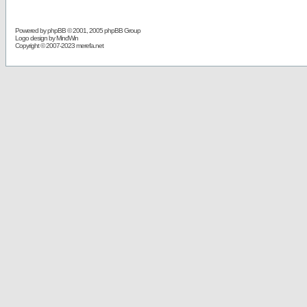
Powered by
phpBB
© 2001, 2005 phpBB Group
Logo design by MindWin
Copyright © 2007-2023 merefa.net