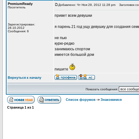
PremiumReady
Добавлено: Чт Ноя 29, 2012 11:28 pm
Заголовок соо
Посетитель
привет всем девушки
Зарегистрирован:
я парень 21 год ущу девушку для создания сем
28.10.2012
Сообщения: 6
не пью
курю-редко
занимаюсь спортом
имеется большой дом
пишите
Вернуться к началу
Показать сообщения:
Список форумов
->
Знакомимся
Страница
1
из
1