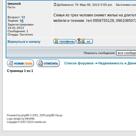
timonch
Добавлено: Пт Мар 08, 2013 5:00 pm
Заголовок соо
Гость
Семья из трех человек снимет жилье на длите
Возраст: 52
мебели и техники. тел 0958755128, 096108507
Зодиак:
Зарегистрирован:
19.01.2013
Сообщения: 1
Откуда: Гастелло
Вернуться к началу
Показать сообщения:
Список форумов
->
Недвижимость и Дви
Страница
1
из
1
Powered by
phpBB
© 2001, 2005 phpBB Group
Logo design by MindWin
Copyright © 2007-2023 merefa.net