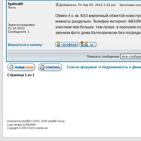
fgalina60
Добавлено: Пт Апр 05, 2013 1:23 pm
Заголовок соо
Гость
Обмен 4 к. кв. 9/10 кирпичный обжитой новост
комнаты раздельно. Телефон интернет. МЕНЯЮ 
Зарегистрирован:
участком чем больше. тем лучше. в хорошем 
21.10.2012
Сообщения: 1
звонком фото дома.Категорически без посредн
Вернуться к началу
Показать сообщения:
Список форумов
->
Недвижимость и Дви
Страница
1
из
1
Powered by
phpBB
© 2001, 2005 phpBB Group
Logo design by MindWin
Copyright © 2007-2023 merefa.net