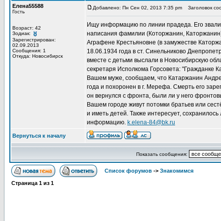
Елена55588
Добавлено: Пн Сен 02, 2013 7:35 pm
Заголовок соо
Гость
Ищу информацию по линии прадеда. Его звали
Возраст: 42
написания фамилии (Которжанин, Каторжанин)
Зодиак:
Зарегистрирован:
Аграфене Крестьяновне (в замужестве Каторжа
02.09.2013
Сообщения: 1
18.06.1934 года в ст. Синельниково Днепропе
Откуда: Новосибирск
вместе с детьми выслали в Новосибирскую обл
секретаря Исполкома Горсовета: "Гражданке К
Вашем муже, сообщаем, что Катаржанин Андре
года и похоронен в г. Мерефа. Смерть его зар
он вернулся с фронта, были ли у него фронтовы
Вашем городе живут потомки братьев или сестё
и иметь детей. Также интересует, сохранилось 
информацию.
k.elena-84@bk.ru
Вернуться к началу
Показать сообщения:
Список форумов
->
Знакомимся
Страница
1
из
1