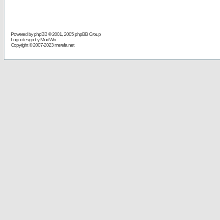
Powered by
phpBB
© 2001, 2005 phpBB Group
Logo design by MindWin
Copyright © 2007-2023 merefa.net