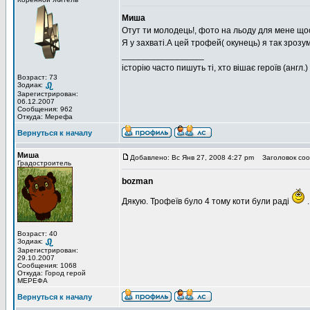
Миша
Отут ти молодець!, фото на льоду для мене щось 
Я у захваті.А цей трофей( окунець) я так зрозум
_________________
історію часто пишуть ті, хто вішає героїв (англ.)
Возраст: 73
Зодиак:
Зарегистрирован:
06.12.2007
Сообщения: 962
Откуда: Мерефа
Вернуться к началу
Миша
Добавлено: Вс Янв 27, 2008 4:27 pm
Заголовок соо
Градостроитель
bozman
Дякую. Трофеїв було 4 тому коти були раді
.
Возраст: 40
Зодиак:
Зарегистрирован:
29.10.2007
Сообщения: 1068
Откуда: Город герой
МЕРЕФА
Вернуться к началу