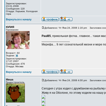
Зарегистрирован:
23.01.2008
Сообщения: 118
Откуда: Харьков. Холодная
гора
Вернуться к началу
ЮЛИЯ
Добавлено: Чт Янв 24, 2008 1:16 pm
Заголовок соо
Горожанин
Paul85
, прикольная фотка.. главное... такая ма
_________________
Мерефа.... 9 лет сознательной жизни и море п
Возраст: 44
Зодиак:
Зарегистрирован:
17.07.2007
Сообщения: 476
Откуда: Москва
Вернуться к началу
Миша
Добавлено: Чт Янв 24, 2008 4:00 pm
Заголовок соо
Градостроитель
Сегодня с утра ходил с дружбаном на рыбалку (
Живу я на Оболоне, по этому ходили на нашу р