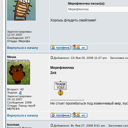
Мерефяночка писал(а):
Мерефяночка
Хорошь флудить смайлами!
Зарегистрирован:
12.07.2007
Сообщения: 377
Откуда: Мерефа
Вернуться к началу
Миша
Добавлено: Сб Янв 26, 2008 11:47 pm
Заголовок со
Градостроитель
Мерефяночка
Zeit
Возраст: 40
Зодиак:
Зарегистрирован:
_________________
29.10.2007
Сообщения: 1068
Не стоит прогибаться под изменчивый мир, пус
Откуда: Город герой
МЕРЕФА
Вернуться к началу
bozman
Добавлено: Вс Янв 27, 2008 8:01 am
Заголовок соо
Коренной Житель