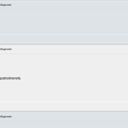
бщения:
общения:
 patriotmerefa
общения: