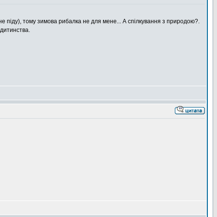
 не піду), тому зимова рибалка не для мене... А спілкування з природою?.
 дитинства.