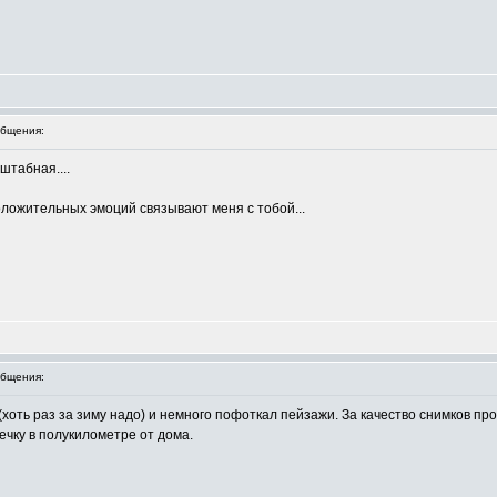
бщения:
сштабная....
оложительных эмоций связывают меня с тобой...
бщения:
хоть раз за зиму надо) и немного пофоткал пейзажи. За качество снимков прош
ечку в полукилометре от дома.