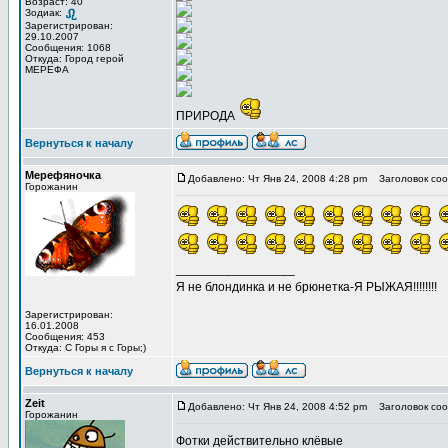
Возраст: 40
Зодиак:
Зарегистрирован:
29.10.2007
Сообщения: 1068
Откуда: Город герой
МЕРЕФА
ПРИРОДА
Вернуться к началу
Мерефяночка
Добавлено: Чт Янв 24, 2008 4:28 pm
Заголовок соо
Горожанин
_________________
Я не блондинка и не брюнетка-Я РЫЖАЯ!!!!!!!!
Зарегистрирован:
16.01.2008
Сообщения: 453
Откуда: С Горы я с Горы;)
Вернуться к началу
Zeit
Добавлено: Чт Янв 24, 2008 4:52 pm
Заголовок соо
Горожанин
Фотки действительно клёвые