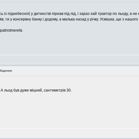
із піднебесної( у дитинстві пірнав під лід, і зараз хай трактор по льоду, а не
ів, ти у консервну банку і додому, а малька назад у річку. Усмішка, ще з нашого
 patriotmerefa
бщения:
 А льод був дуже міцний, сантиметрів 30.