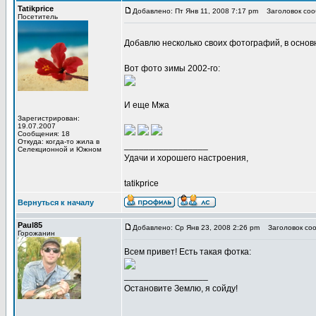
Tatikprice
Добавлено: Пт Янв 11, 2008 7:17 pm
Заголовок соо
Посетитель
Добавлю несколько своих фотографий, в основ
Вот фото зимы 2002-го:
И еще Мжа
Зарегистрирован:
19.07.2007
Сообщения: 18
Откуда: когда-то жила в
_________________
Cелекционной и Южном
Удачи и хорошего настроения,
tatikprice
Вернуться к началу
Paul85
Добавлено: Ср Янв 23, 2008 2:26 pm
Заголовок соо
Горожанин
Всем привет! Есть такая фотка:
_________________
Остановите Землю, я сойду!