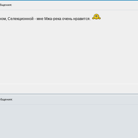
бщения:
ном, Селекционной - мне Мжа-река очень нравится.
бщения: