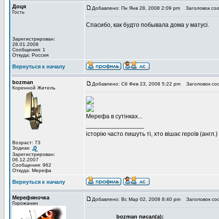
Доця
Добавлено: Пн Янв 28, 2008 2:09 pm
Заголовок соо
Гость
Спасибо, как будто побывала дома у матусi.
Зарегистрирован:
28.01.2008
Сообщения: 1
Откуда: Россия
Вернуться к началу
bozman
Добавлено: Сб Фев 23, 2008 5:22 pm
Заголовок со
Коренной Житель
Мерефа в сутінках...
_________________
історію часто пишуть ті, хто вішає героїв (англ.)
Возраст: 73
Зодиак:
Зарегистрирован:
06.12.2007
Сообщения: 962
Откуда: Мерефа
Вернуться к началу
Мерефяночка
Добавлено: Вс Мар 02, 2008 8:40 pm
Заголовок со
Горожанин
bozman писал(а):