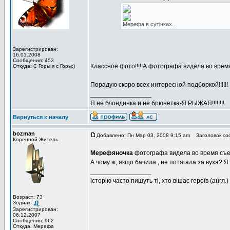
Мерефа в сутінках...
Зарегистрирован:
16.01.2008
Сообщения: 453
Классное фото!!!!!А фотографа видела во врем
Откуда: С Горы я с Горы;)
Порадую скоро всех интересной подборкой!!!!!!
_________________
Я не блондинка и не брюнетка-Я РЫЖАЯ!!!!!!!!
Вернуться к началу
bozman
Добавлено: Пн Мар 03, 2008 9:15 am
Заголовок со
Коренной Житель
Мерефяночка
фотографа видела во время съ
А чому ж, якщо бачила , не потягала за вуха? Я 
_________________
історію часто пишуть ті, хто вішає героїв (англ.)
Возраст: 73
Зодиак:
Зарегистрирован:
06.12.2007
Сообщения: 962
Откуда: Мерефа