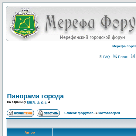
Мерефа порт
FAQ
Поиск
Панорама города
На страницу
Пред.
1
,
2
,
3
,
4
Список форумов
->
Фотогалерея
Автор