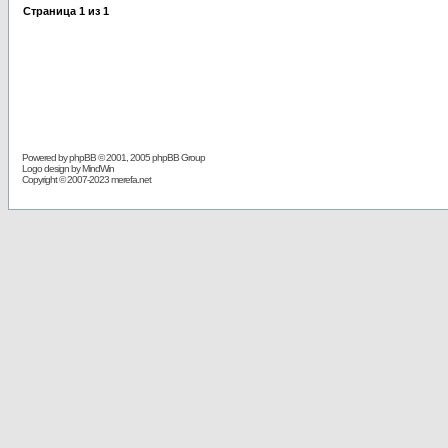
Страница
1
из
1
Powered by
phpBB
© 2001, 2005 phpBB Group
Logo design by MindWin
Copyright © 2007-2023 merefa.net