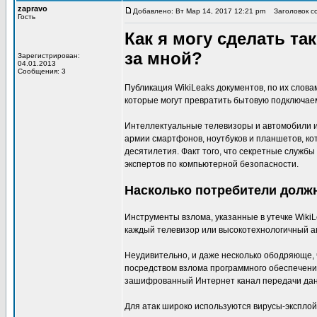
zapravo
Добавлено: Вт Мар 14, 2017 12:21 pm
Заголовок соо
Гость
Как я могу сделать т
за мной?
Зарегистрирован:
04.01.2013
Сообщения: 3
Публикация WikiLeaks документов, по их слов
которые могут превратить бытовую подключае
Интеллектуальные телевизоры и автомобили 
армии смартфонов, ноутбуков и планшетов, к
десятилетия. Факт того, что секретные служб
экспертов по компьютерной безопасности.
Насколько потребители долж
Инструменты взлома, указанные в утечке WikiLe
каждый телевизор или высокотехнологичный ав
Неудивительно, и даже несколько ободряюще,
посредством взлома программного обеспечения
зашифрованный Интернет канал передачи да
Для атак широко используются вирусы-эксплой