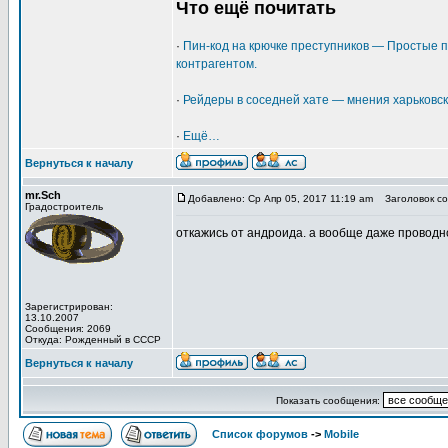
Что ещё почитать
·
Пин-код на крючке преступников — Простые п
контрагентом.
·
Рейдеры в соседней хате — мнения харьковс
·
Ещё…
Вернуться к началу
mr.Sch
Добавлено: Ср Апр 05, 2017 11:19 am
Заголовок со
Градостроитель
откажись от андроида. а вообще даже проводн
Зарегистрирован:
13.10.2007
Сообщения: 2069
Откуда: Рожденный в СССР
Вернуться к началу
Показать сообщения:
Список форумов
->
Mobile