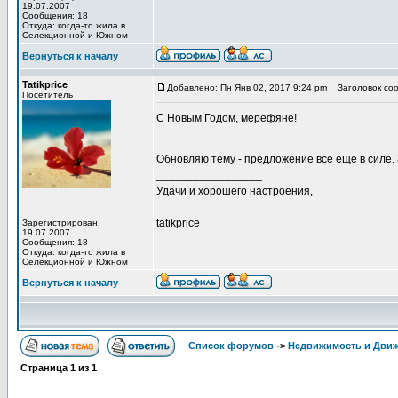
19.07.2007
Сообщения: 18
Откуда: когда-то жила в
Cелекционной и Южном
Вернуться к началу
Tatikprice
Добавлено: Пн Янв 02, 2017 9:24 pm
Заголовок соо
Посетитель
С Новым Годом, мерефяне!
Обновляю тему - предложение все еще в силе. 
_________________
Удачи и хорошего настроения,
tatikprice
Зарегистрирован:
19.07.2007
Сообщения: 18
Откуда: когда-то жила в
Cелекционной и Южном
Вернуться к началу
Список форумов
->
Недвижимость и Дви
Страница
1
из
1