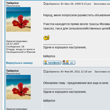
Tatikprice
Добавлено: Вт Июл 28, 2009 9:13 pm
Заголовок соо
Посетитель
Народ, меня попросили разместить объявление
Участок находится прямо возле трассы Москва
трассе), так и для сельскохозяйственных целе
Зарегистрирован:
_________________
19.07.2007
Сообщения: 18
Удачи и хорошего настроения,
Откуда: когда-то жила в
Cелекционной и Южном
tatikprice
Вернуться к началу
Tatikprice
Добавлено: Вт Фев 08, 2011 12:18 am
Заголовок со
Посетитель
Обновляю тему - предложение все еще в силе.
_________________
Удачи и хорошего настроения,
tatikprice
Зарегистрирован: