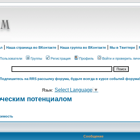
|
|
|
|
ал
Наша страница во ВКонтакте
Наша группа во ВКонтакте
Мы в Твиттере
Пользователи
Группы
Регистрация
Профиль
Войти и проверить лич
Подпишитесь на RRS рассылку форума, будьте всегда в курсе событий форума
Select Language
▼
Язык:
рческим потенциалом
жимость
Сообщение