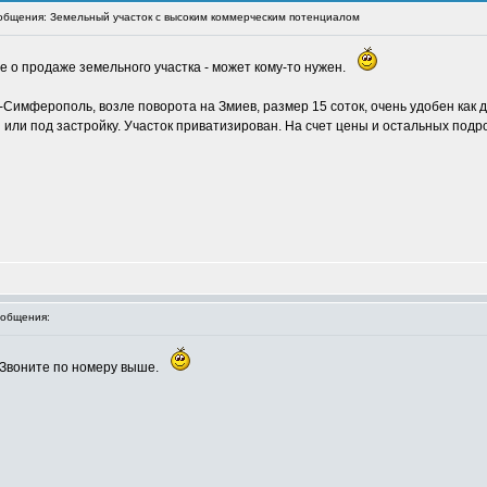
бщения: Земельный участок с высоким коммерческим потенциалом
 о продаже земельного участка - может кому-то нужен.
-Симферополь, возле поворота на Змиев, размер 15 соток, очень удобен как 
й или под застройку. Участок приватизирован. На счет цены и остальных под
общения:
 Звоните по номеру выше.