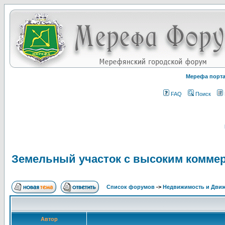
Мерефа порт
FAQ
Поиск
Земельный участок с высоким комме
Список форумов
->
Недвижимость и Дви
Автор