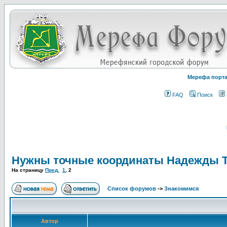
Мерефа порт
FAQ
Поиск
Нужны точные координаты Надежды Т
На страницу
Пред.
1
,
2
Список форумов
->
Знакомимся
Автор