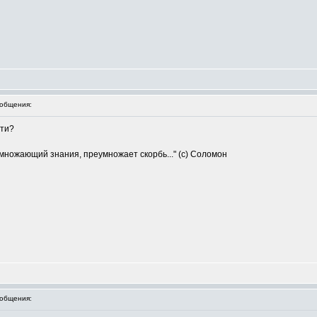
общения:
йти?
умножающий знания, преумножает скорбь..." (с) Соломон
общения: