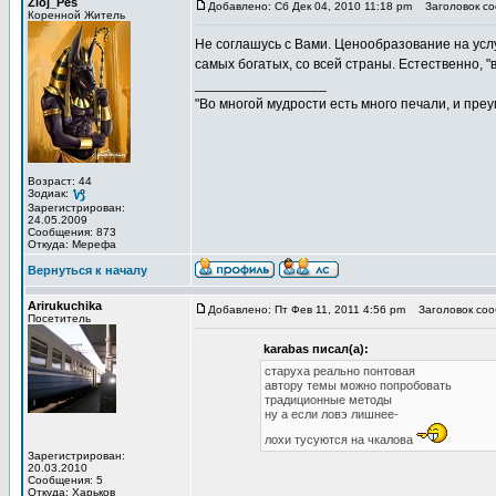
Zloj_Pes
Добавлено: Сб Дек 04, 2010 11:18 pm
Заголовок со
Коренной Житель
Не соглашусь с Вами. Ценообразование на услу
самых богатых, со всей страны. Естественно, 
_________________
"Во многой мудрости есть много печали, и пре
Возраст: 44
Зодиак:
Зарегистрирован:
24.05.2009
Сообщения: 873
Откуда: Мерефа
Вернуться к началу
Arirukuchika
Добавлено: Пт Фев 11, 2011 4:56 pm
Заголовок соо
Посетитель
karabas писал(а):
старуха реально понтовая
автору темы можно попробовать
традиционные методы
ну а если ловэ лишнее-
лохи тусуются на чкалова
Зарегистрирован:
20.03.2010
Сообщения: 5
Откуда: Харьков