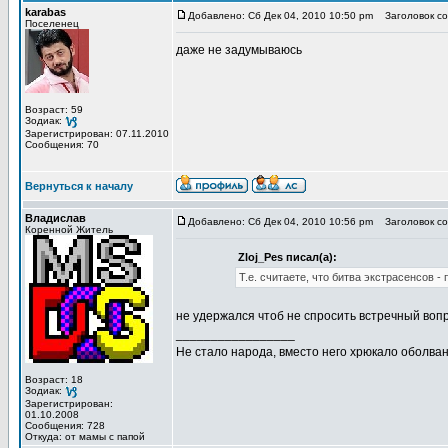
karabas
Добавлено: Сб Дек 04, 2010 10:50 pm
Заголовок со
Поселенец
даже не задумываюсь
Возраст: 59
Зодиак:
Зарегистрирован: 07.11.2010
Сообщения: 70
Вернуться к началу
Владислав
Добавлено: Сб Дек 04, 2010 10:56 pm
Заголовок со
Коренной Житель
Zloj_Pes писал(а):
Т.е. считаете, что битва экстрасенсов -
не удержался чтоб не спросить встречный воп
_________________
Не стало народа, вместо него хрюкало оболв
Возраст: 18
Зодиак:
Зарегистрирован:
01.10.2008
Сообщения: 728
Откуда: от мамы с папой