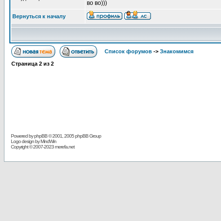
во во)))
Вернуться к началу
Список форумов
->
Знакомимся
Страница
2
из
2
Powered by
phpBB
© 2001, 2005 phpBB Group
Logo design by MindWin
Copyright © 2007-2023 merefa.net