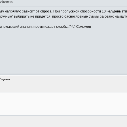
общения:
гу напрямую зависит от спроса. При пропускной способности 10 чел/день эти
"вручную" выбирать не придется, просто баснословные суммы за сеанс найдутс
умножающий знания, преумножает скорбь..." (с) Соломон
бщения: