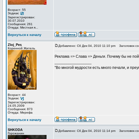
Возраст: 55
Зодиак:
Зарегистрирован:
30.07.2010
Сообщения: 261
Откуда: Местная я...
Вернуться к началу
Zloj_Pes
Добавлено: Сб Дек 04, 2010 11:10 pm
Заголовок со
Коренной Житель
Реклама => Слава => Деньги. Почему бы не по
_________________
"Во многой мудрости есть много печали, и пре
Возраст: 44
Зодиак:
Зарегистрирован:
24.05.2009
Сообщения: 873
Откуда: Мерефа
Вернуться к началу
SHKODA
Добавлено: Сб Дек 04, 2010 11:14 pm
Заголовок со
Горожанин