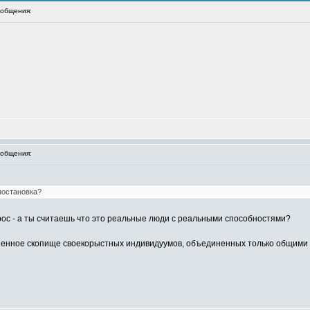
общения:
общения:
 постановка?
рос - а ты считаешь что это реальные люди с реальными способностями?
аненное скопище своекорыстных индивидуумов, объединенных только общими