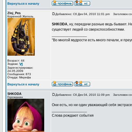
Вернуться к началу
Zloj_Pes
Добавлено: Сб Дек 04, 2010 11:01 pm
Заголовок со
Коренной Житель
SHKODA
, ну, передачи разные ведь бывают. Н
существует людей со сверхспособностями.
_________________
"Во многой мудрости есть много печали, и пре
Возраст: 44
Зодиак:
Зарегистрирован:
24.05.2009
Сообщения: 873
Откуда: Мерефа
Вернуться к началу
SHKODA
Добавлено: Сб Дек 04, 2010 11:09 pm
Заголовок со
Горожанин
Они есть, но ни один уважающий себя экстрасен
_________________
Слова рождают события