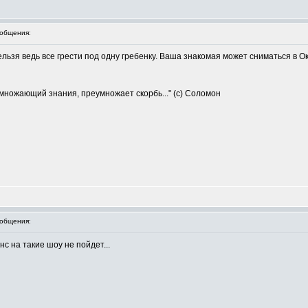
общения:
ельзя ведь все грести под одну гребенку. Ваша знакомая может сниматься в Ок
умножающий знания, преумножает скорбь..." (с) Соломон
общения:
с на такие шоу не пойдет...