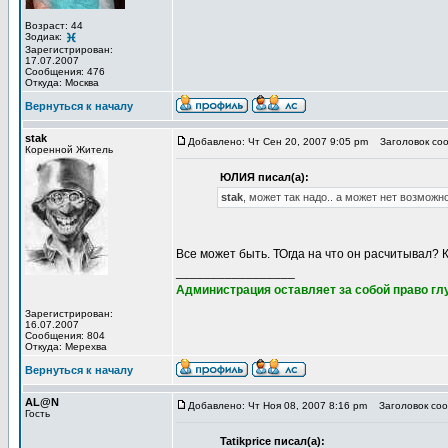
Возраст: 44
Зодиак:
Зарегистрирован:
17.07.2007
Сообщения: 476
Откуда: Москва
Вернуться к началу
stak
Добавлено: Чт Сен 20, 2007 9:05 pm
Заголовок соо
Коренной Житель
ЮЛИЯ писал(а):
stak
, может так надо.. а может нет возможно
Все может быть. ТОгда на что он расчитывал? К
_________________
Администрация оставляет за собой право глу
Зарегистрирован:
16.07.2007
Сообщения: 804
Откуда: Мерехва
Вернуться к началу
AL@N
Добавлено: Чт Ноя 08, 2007 8:16 pm
Заголовок соо
Гость
Tatikprice писал(а):