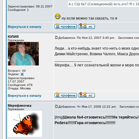
А с СШ №7 (Селекционной) есть кто? Я с 1
Зарегистрирован: 08.11.2007
Сообщения: 1
ну если можно так сказать, то я
Вернуться к началу
ЮЛИЯ
Добавлено: Пн Ноя 12, 2007 3:40 pm
Заголовок соо
Горожанин
Люди... а кто-нибудь знает что-нить о моих од
Димки Майстренко, Вовика Чалого, Макса Дор
_________________
Мерефа.... 9 лет сознательной жизни и море п
Возраст: 44
Зодиак:
Зарегистрирован:
17.07.2007
Сообщения: 476
Откуда: Москва
Вернуться к началу
Мерефяночка
Добавлено: Чт Янв 17, 2008 12:22 am
Заголовок со
Горожанин
[/img]
Школа №4-отзовитесь!!!!!!Не теряйтесь!!
Ребята!!!!!!Гора-отзовитесь!!!!!!!!