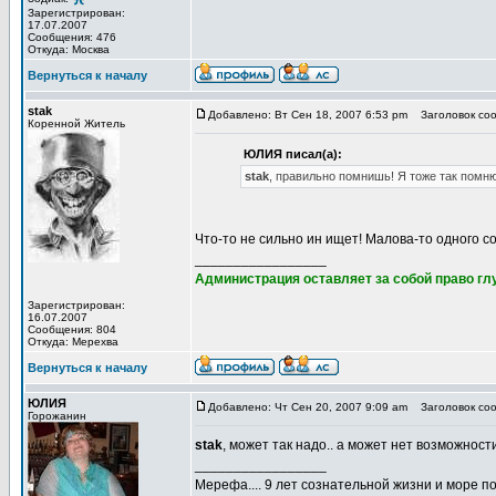
Зарегистрирован:
17.07.2007
Сообщения: 476
Откуда: Москва
Вернуться к началу
stak
Добавлено: Вт Сен 18, 2007 6:53 pm
Заголовок соо
Коренной Житель
ЮЛИЯ писал(а):
stak
, правильно помнишь! Я тоже так помню )
Что-то не сильно ин ищет! Малова-то одного 
_________________
Администрация оставляет за собой право глу
Зарегистрирован:
16.07.2007
Сообщения: 804
Откуда: Мерехва
Вернуться к началу
ЮЛИЯ
Добавлено: Чт Сен 20, 2007 9:09 am
Заголовок соо
Горожанин
stak
, может так надо.. а может нет возможности
_________________
Мерефа.... 9 лет сознательной жизни и море п