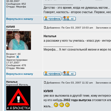
30.08.2007
_________________
Сообщения: 852
Откуда: Мерефа
Детство - это время, когда не думаешь матом...
Говорят, наглость - второе счастье. Первое, не
Вернуться к началу
ЮЛИЯ
Добавлено: Пн Сен 03, 2007 10:03 am
Заголовок с
Горожанин
Наталья
а расскажи у кого ты училась - класс.рук - инт
_________________
Мерефа.... 9 лет сознательной жизни и море п
Возраст: 44
Зодиак:
Зарегистрирован:
17.07.2007
Сообщения: 476
Откуда: Москва
Вернуться к началу
Наталья
Добавлено: Пн Сен 03, 2007 11:32 am
Заголовок со
Коренной Житель
ЮЛИЯ
уже все выложила в другой теме, кому интересно
ну кто нибудь
2002 года выпуска
отзовется ил
жаль...
_________________