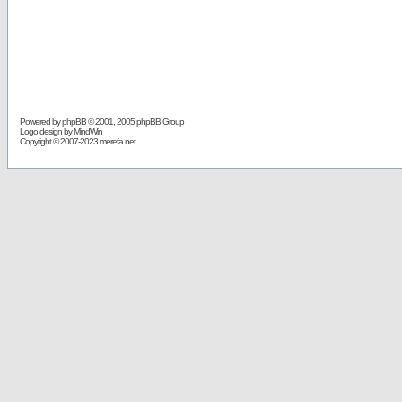
Powered by
phpBB
© 2001, 2005 phpBB Group
Logo design by MindWin
Copyright © 2007-2023 merefa.net