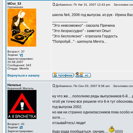
MOst_53
Добавлено: Пт Авг 31, 2007 12:43 pm
Заголовок со
Горожанин
школа №4, 2006 год выпуска. кл.рук - Ирина Ва
_________________
"Это невозможно" - сказала Причина
"Это безрассудно" - заметил Опыт
"Это бесполезно" - отрезала Гордость
"Попробуй..." - шепнула Мечта...
Возраст: 37
Зодиак:
Зарегистрирован:
20.08.2007
Сообщения: 343
Откуда: Merefa
Вернуться к началу
Наталья
Добавлено: Пн Сен 03, 2007 9:38 am
Заголовок со
Коренной Житель
ну что же.....пополняю ряды выпускников 6-й.....
чтоб уж точно все решили что 6-я тут обоснова
год выпуска 2002.
но как ни странно одноклассников пока особо не
хотя......
отзывайтесь! люди!
Возраст: 41
Зодиак:
Зарегистрирован:
буду рада пообщаться. скучаю.....
)))))))