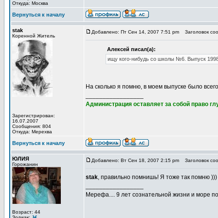
Откуда: Москва
Вернуться к началу
stak
Добавлено: Пт Сен 14, 2007 7:51 pm
Заголовок соо
Коренной Житель
Алексей писал(а):
ищу кого-нибудь со школы №6. Выпуск 1998
На сколько я помню, в моем выпуске было всего 
_________________
Администрация оставляет за собой право глу
Зарегистрирован:
16.07.2007
Сообщения: 804
Откуда: Мерехва
Вернуться к началу
ЮЛИЯ
Добавлено: Вт Сен 18, 2007 2:15 pm
Заголовок соо
Горожанин
stak
, правильно помнишь! Я тоже так помню ))) А
_________________
Мерефа.... 9 лет сознательной жизни и море п
Возраст: 44
Зодиак: