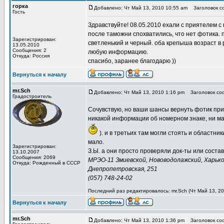
горка
Добавлено: Чт Май 13, 2010 10:55 am
Заголовок со
Гость
Здравствуйте! 08.05.2010 ехали с приятелем с 
после таможни спохватились, что нет фотика.
Зарегистрирован:
светленький и черный. оба крепыша возраст в 
13.05.2010
Сообщения: 2
любую информацию.
Откуда: Россия
спасибо, заранее благодарю ))
Вернуться к началу
mr.Sch
Добавлено: Чт Май 13, 2010 1:16 pm
Заголовок со
Градостроитель
Сочувствую, но ваши шансы вернуть фотик прира
никакой информации об номерном знаке, ни маш
). и в третьих там могли стоять и областни
мало.
Зарегистрирован:
З.Ы. а они просто проверяли док-ты или соста
13.10.2007
Сообщения: 2069
МРЭО-11 Змиевской, Нововодолажский, Харьков
Откуда: Рожденный в СССР
Днепропетровская, 251
(057) 748-24-02
Последний раз редактировалось: mr.Sch (Чт Май 13, 20
Вернуться к началу
mr.Sch
Добавлено: Чт Май 13, 2010 1:36 pm
Заголовок со