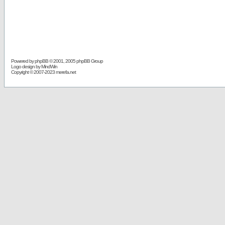
Powered by
phpBB
© 2001, 2005 phpBB Group
Logo design by MindWin
Copyright © 2007-2023 merefa.net