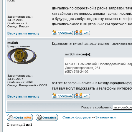
Гость
двигались по скоростной.в раоне заправки. та
как забирать не вопрос. аппарат сони, плоский
Зарегистрирован:
я буду рад за любую подсказку, номера телефон
13.05.2010
Сообщения: 2
двигались около 8 30 утра. был бы протокол, н
Откуда: Россия
Вернуться к началу
mr.Sch
Добавлено: Пт Май 14, 2010 1:43 pm
Заголовок со
Градостроитель
mr.Sch писал(а):
МРЭО-11 Змиевской, Нововодолажский, Харь
Днепропетровская, 251
(057) 748-24-02
Зарегистрирован:
13.10.2007
Сообщения: 2069
вот же телефон написан. в международном форм
Откуда: Рожденный в СССР
там вам могут подсказать и телефоны интерес
Вернуться к началу
Показать сообщения:
Список форумов
->
Знакомимся
Страница
1
из
1