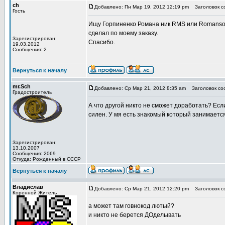
ch
Добавлено: Пн Мар 19, 2012 12:19 pm
Заголовок со
Гость
Ищу Горпиненко Романа ник RMS или Romansoft
сделал по моему заказу.
Зарегистрирован:
Спасибо.
19.03.2012
Сообщения: 2
Вернуться к началу
mr.Sch
Добавлено: Ср Мар 21, 2012 8:35 am
Заголовок со
Градостроитель
А что другой никто не сможет доработать? Если
силен. У мя есть знакомый который занимаетс
Зарегистрирован:
13.10.2007
Сообщения: 2069
Откуда: Рожденный в СССР
Вернуться к началу
Владислав
Добавлено: Ср Мар 21, 2012 12:20 pm
Заголовок с
Коренной Житель
а может там говнокод лютый?
и никто не берется ДОделывать
_________________