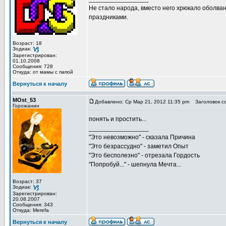
Не стало народа, вместо него хрюкало оболв
праздниками.
Возраст: 18
Зодиак:
Зарегистрирован:
01.10.2008
Сообщения: 728
Откуда: от мамы с папой
Вернуться к началу
MOst_53
Добавлено: Ср Мар 21, 2012 11:35 pm
Заголовок с
Горожанин
понять и простить...
_________________
"Это невозможно" - сказала Причина
"Это безрассудно" - заметил Опыт
"Это бесполезно" - отрезала Гордость
"Попробуй..." - шепнула Мечта...
Возраст: 37
Зодиак:
Зарегистрирован:
20.08.2007
Сообщения: 343
Откуда: Merefa
Вернуться к началу