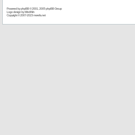
Powered by
phpBB
© 2001, 2005 phpBB Group
Logo design by MindWin
Copyright © 2007-2023 merefa.net