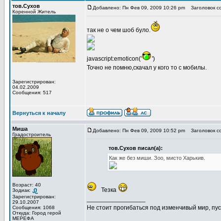
тов.Сухов
Добавлено: Пн Фев 09, 2009 10:26 pm
Заголовок с
Коренной Житель
так не о чем шоб було.
javascript:emoticon('
')
Точно не помню,скачал у кого то с мобилы.
Зарегистрирован:
04.02.2009
Сообщения: 517
Вернуться к началу
Миша
Добавлено: Пн Фев 09, 2009 10:52 pm
Заголовок с
Градостроитель
тов.Сухов писал(а):
Как же без миши. Зоо, мисто Харькив.
Возраст: 40
Тезка
Зодиак:
Зарегистрирован:
_________________
29.10.2007
Не стоит прогибаться под изменчивый мир, пус
Сообщения: 1068
Откуда: Город герой
МЕРЕФА