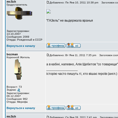
mr.Sch
Добавлено: Пн Янв 10, 2011 10:38 pm
Заголовок со
Градостроитель
"ГАЗель" не выдержала вранья
Зарегистрирован:
13.10.2007
Сообщения: 2069
Откуда: Рожденный в СССР
Вернуться к началу
bozman
Добавлено: Вт Янв 11, 2011 7:35 pm
Заголовок соо
Коренной Житель
а в кабіні, напевно, Алік Щебетов "со товарищи".
_________________
історію часто пишуть ті, хто вішає героїв (англ.)
Возраст: 73
Зодиак:
Зарегистрирован:
06.12.2007
Сообщения: 962
Откуда: Мерефа
Вернуться к началу
mr.Sch
Добавлено: Ср Янв 26, 2011 2:41 pm
Заголовок соо