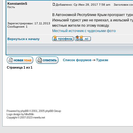
KonstantinS
Добавлено: Ср Июн 28, 2017 7:58 am
Заголовок соо
Гость
В Автономной Республике Крым прогорает тури
Июньский турист уже не приехал, а июльский ту
Зарегистрирован: 17.11.2013
местные жители по этому поводу.
Сообщения: 1
Местный источник с чудесными фото
Вернуться к началу
Список форумов
->
Туризм
Страница
1
из
1
Powered by
phpBB
© 2001, 2005 phpBB Group
Logo design by MindWin
Copyright © 2007-2023 merefa.net