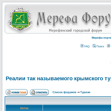
Мерефа порт
FAQ
Поиск
Реалии так называемого крымского ту
Список форумов
->
Туризм
Автор