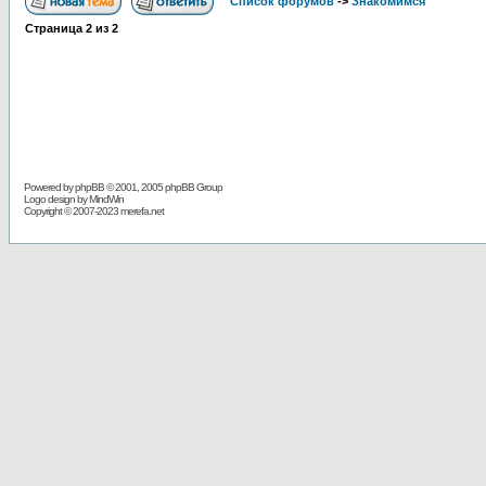
Список форумов
->
Знакомимся
Страница
2
из
2
Powered by
phpBB
© 2001, 2005 phpBB Group
Logo design by MindWin
Copyright © 2007-2023 merefa.net