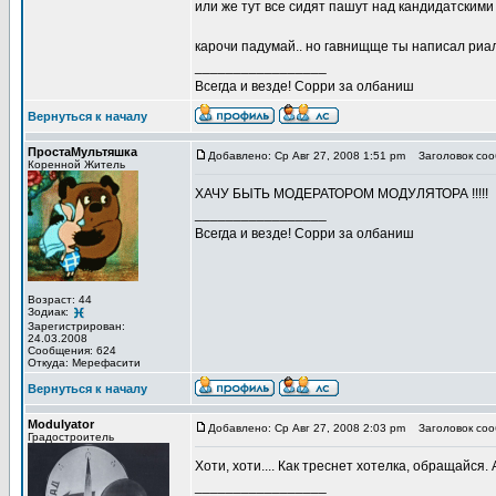
или же тут все сидят пашут над кандидатским
карочи падумай.. но гавнищще ты написал риал
_________________
Всегда и везде! Сорри за олбаниш
Вернуться к началу
ПростаМультяшка
Добавлено: Ср Авг 27, 2008 1:51 pm
Заголовок соо
Коренной Житель
ХАЧУ БЫТЬ МОДЕРАТОРОМ МОДУЛЯТОРА !!!!!
_________________
Всегда и везде! Сорри за олбаниш
Возраст: 44
Зодиак:
Зарегистрирован:
24.03.2008
Сообщения: 624
Откуда: Мерефасити
Вернуться к началу
Modulyator
Добавлено: Ср Авг 27, 2008 2:03 pm
Заголовок соо
Градостроитель
Хоти, хоти.... Как треснет хотелка, обращайся.
_________________