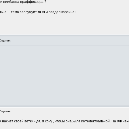
и и ниибацца праффессора ?
ьна.... тема заслужуит ЛОЛ и раздел карзина!
бщения:
бщения:
 А насчет своей ветки - да, я хочу , чтобы онабыла интелектуальной. На ХФ не