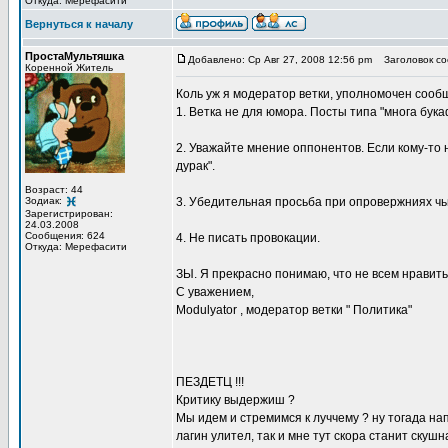
Откуда: Мерефасити
Вернуться к началу
ПростаМультяшка
Добавлено: Ср Авг 27, 2008 12:56 pm
Заголовок со
Коренной Житель
Коль уж я модератор ветки, уполномочен сообщ
1. Ветка не для юмора. Посты типа "многа бука
2. Уважайте мнение оппонентов. Если кому-то 
дурак".
Возраст: 44
Зодиак:
3. Убедительная просьба при опровержниях чь
Зарегистрирован:
24.03.2008
Сообщения: 624
4. Не писать провокации.
Откуда: Мерефасити
ЗЫ. Я прекрасно понимаю, что не всем нравитьс
С уважением,
Modulyator , модератор ветки " Политика"
ПЕЗДЕТЦ !!!
Критику выдержиш ?
Мы идем и стремимся к луччему ? ну тогада на
лагин улител, так и мне тут скора станит скуш