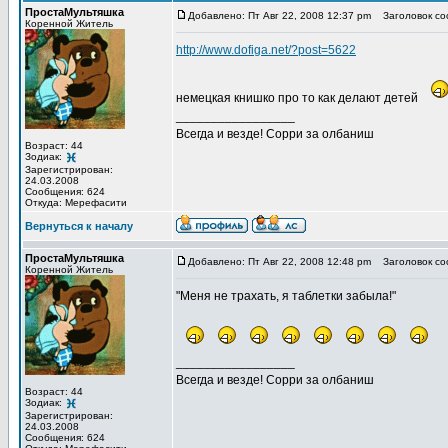
ПростаМультяшка
Добавлено: Пт Авг 22, 2008 12:37 pm
Заголовок со
Коренной Житель
http://www.dofiga.net/?post=5622
немецкая книшко про то как делают детей
_________________
Всегда и везде! Сорри за олбаниш
Возраст: 44
Зодиак:
Зарегистрирован:
24.03.2008
Сообщения: 624
Откуда: Мерефасити
Вернуться к началу
ПростаМультяшка
Добавлено: Пт Авг 22, 2008 12:48 pm
Заголовок со
Коренной Житель
"Меня не трахать, я таблетки забыла!"
_________________
Всегда и везде! Сорри за олбаниш
Возраст: 44
Зодиак:
Зарегистрирован:
24.03.2008
Сообщения: 624