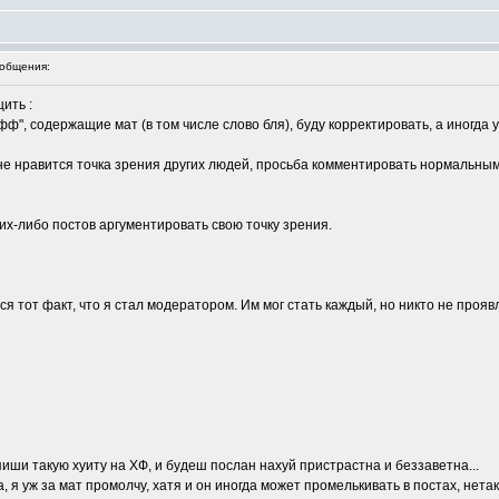
общения:
ить :
фф", содержащие мат (в том числе слово бля), буду корректировать, а иногда 
не нравится точка зрения других людей, просьба комментировать нормальным
их-либо постов аргументировать свою точку зрения.
я тот факт, что я стал модератором. Им мог стать каждый, но никто не прояв
пиши такую хуиту на ХФ, и будеш послан нахуй пристрастна и беззаветна...
на, я уж за мат промолчу, хатя и он иногда может промелькивать в постах, нет