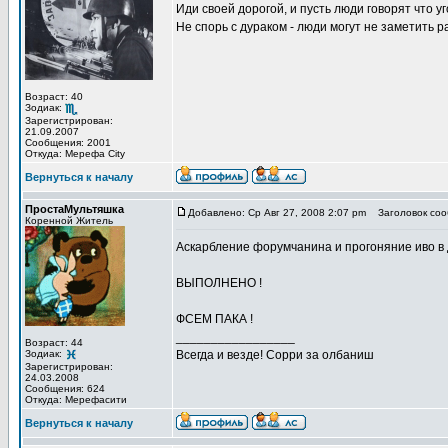
Иди своей дорогой, и пусть люди говорят что уг
Не спорь с дураком - люди могут не заметить
Возраст: 40
Зодиак:
Зарегистрирован:
21.09.2007
Сообщения: 2001
Откуда: Мерефа City
Вернуться к началу
ПростаМультяшка
Добавлено: Ср Авг 27, 2008 2:07 pm
Заголовок соо
Коренной Житель
Аскарбление форумчанина и прогоняние иво в
ВЫПОЛНЕНО !
ФСЕМ ПАКА !
_________________
Возраст: 44
Зодиак:
Всегда и везде! Сорри за олбаниш
Зарегистрирован:
24.03.2008
Сообщения: 624
Откуда: Мерефасити
Вернуться к началу