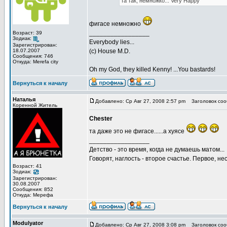
та так, немножко... Very Happy
фигасе немножно
_________________
Возраст: 39
Зодиак:
Everybody lies...
Зарегистрирован:
18.07.2007
(с) House M.D.
Сообщения: 746
Откуда: Merefa city
Oh my God, they killed Kenny! ...You bastards!
Вернуться к началу
Наталья
Добавлено: Ср Авг 27, 2008 2:57 pm
Заголовок соо
Коренной Житель
Chester
та даже это не фигасе......а хуясе
_________________
Детство - это время, когда не думаешь матом...
Говорят, наглость - второе счастье. Первое, не
Возраст: 41
Зодиак:
Зарегистрирован:
30.08.2007
Сообщения: 852
Откуда: Мерефа
Вернуться к началу
Modulyator
Добавлено: Ср Авг 27, 2008 3:08 pm
Заголовок соо