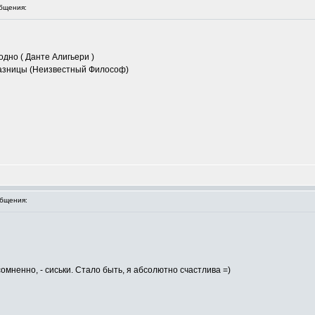
бщения:
одно ( Данте Алигьери )
 разницы (Неизвестный Философ)
бщения:
сомненно, - сиськи. Стало быть, я абсолютно счастлива =)