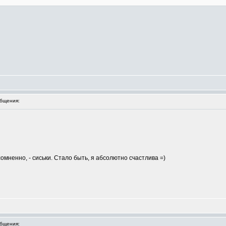
бщения:
сомненно, - сиськи. Стало быть, я абсолютно счастлива =)
бщения: