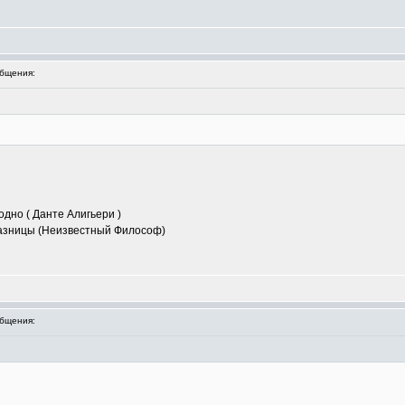
бщения:
одно ( Данте Алигьери )
 разницы (Неизвестный Философ)
бщения: