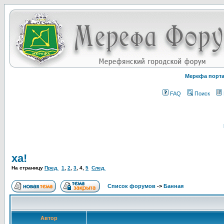
Мерефа порт
FAQ
Поиск
ха!
На страницу
Пред.
1
,
2
,
3
,
4
,
5
След.
Список форумов
->
Банная
Автор