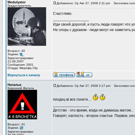
Modulyator
Добавлено: Ср Авг 27, 2008 2:11 pm
Заголовок соо
Градостроитель
Счастливо.
_________________
Иди своей дорогой, и пусть люди говорят что уг
Не спорь с дураком - люди могут не заметить
Возраст: 40
Зодиак:
Зарегистрирован:
21.09.2007
Сообщения: 2001
Откуда: Мерефа City
Вернуться к началу
Наталья
Добавлено: Ср Авг 27, 2008 2:17 pm
Заголовок соо
Коренной Житель
пиздец ві все гоните....
_________________
Детство - это время, когда не думаешь матом...
Говорят, наглость - второе счастье. Первое, не
Возраст: 41
Зодиак:
Зарегистрирован:
30.08.2007