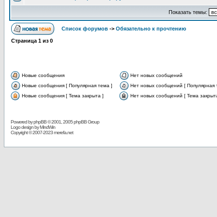
Показать темы:
Список форумов
->
Обязательно к прочтению
Страница
1
из
0
Новые сообщения
Нет новых сообщений
Новые сообщения [ Популярная тема ]
Нет новых сообщений [ Популярная 
Новые сообщения [ Тема закрыта ]
Нет новых сообщений [ Тема закрыта
Powered by
phpBB
© 2001, 2005 phpBB Group
Logo design by MindWin
Copyright © 2007-2023 merefa.net