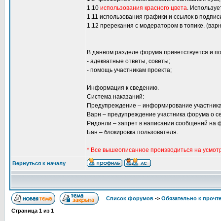
1.10
использования красного цвета
. Использу
1.11 использования графики и ссылок в подпис
1.12 пререкания с модератором в топике. (варн
В данном разделе форума приветствуется и п
- адекватные ответы, советы;
- помощь участникам проекта;
Информация к сведению.
Система наказаний:
Предупреждение – информирование участника
Варн – предупреждение участника форума о се
Ридонли – запрет в написании сообщений на 
Бан – блокировка пользователя.
* Все вышеописанное производиться на усмот
Вернуться к началу
Список форумов
->
Обязательно к прочт
Страница
1
из
1