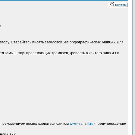
о.
автору. Старайтесь писать заголовок без орфографических АшибАк. Для
л камыш, звук проезжающих трамваев, крепость выпитого пива и т.п.
дки, рекомендуем воспользоваться сайтом
www.translit.ru
(предупреждение/
нли/бан);