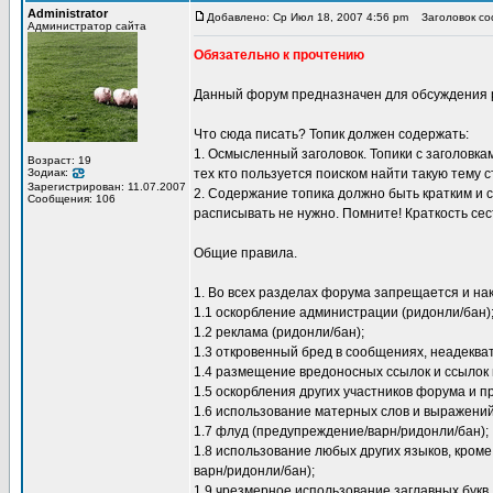
Administrator
Добавлено: Ср Июл 18, 2007 4:56 pm
Заголовок со
Администратор сайта
Обязательно к прочтению
Данный форум предназначен для обсуждения ра
Что сюда писать? Топик должен содержать:
1. Осмысленный заголовок. Топики с заголовка
Возраст: 19
Зодиак:
тех кто пользуется поиском найти такую тему 
Зарегистрирован: 11.07.2007
2. Содержание топика должно быть кратким и 
Сообщения: 106
расписывать не нужно. Помните! Краткость сес
Общие правила.
1. Во всех разделах форума запрещается и на
1.1 оскорбление администрации (ридонли/бан)
1.2 реклама (ридонли/бан);
1.3 откровенный бред в сообщениях, неадеква
1.4 размещение вредоносных ссылок и ссылок 
1.5 оскорбления других участников форума и п
1.6 использование матерных слов и выражений
1.7 флуд (предупреждение/варн/ридонли/бан);
1.8 использование любых других языков, кроме
варн/ридонли/бан);
1.9 чрезмерное использование заглавных букв,