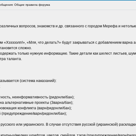
общения: Общие правила форума
зличных вопросов, знакомств и др. связанного с городом Мерефа и нетольк
ми «Хэээээлп!», «Мля, что делать?» будут закрываться с добавлением варна 
становится сложно.
содержать только нужную информацию. Такие детали как шелест листьев, шуме
тра таланта.
казывается (система наказаний):
;
тность, неинформативность (ридонли/бан);
на альтернативные проекты (3варна/бан);
ровокация конфликта (варн/ридонли/бан);
 (предупреждение/варн/ридонли/бан);
 русского или украинского. В случае отсутствия русской (украинской) раскла
 крупных/мелких шрифтов, цветов, смайлов, тэгов (предупреждение/варн/ридо