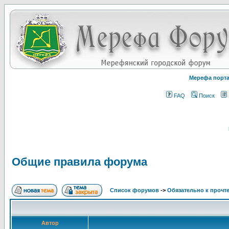
Мерефа порт
FAQ
Поиск
Общие правила форума
Список форумов
->
Обязательно к прочт
Автор