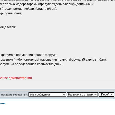
ется только модераторами (предупреждение/варн/ридонли/бан);
и (предупреждение/варн/ридонли/бан);
/ридонли/бан);
оощряется:
 форума о нарушении правил форума.
рьезном (либо повторном) нарушении правил форума. (5 варнов = бан).
форуме на определенное количество дней.
рение администрации.
Показать сообщения:
ению