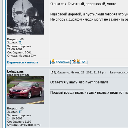
Я пью сок. Томатный, персиковый, манго.
_________________
Иди своей дорогой, и пусть люди говорят что уг
Не спорь с дураком - люди могут не заметить
Возраст: 40
Зодиак:
Зарегистрирован:
21.09.2007
Сообщения: 2001
Откуда: Мерефа City
Вернуться к началу
LehaLexus
Добавлено: Чт Апр 21, 2011 11:18 pm
Заголовок со
Градостроитель
Остается узнать, что пьет премиум
_________________
Правый всегда прав, из двух правых прав тот 
Возраст: 40
Зодиак:
Зарегистрирован:
24.10.2007
Сообщения: 1192
Откуда: Артёмовка-сити