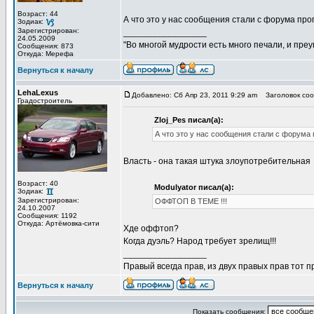
Возраст: 44
А что это у нас сообщения стали с форума пр
Зодиак:
Зарегистрирован:
_________________
24.05.2009
"Во многой мудрости есть много печали, и пре
Сообщения: 873
Откуда: Мерефа
Вернуться к началу
LehaLexus
Добавлено: Сб Апр 23, 2011 9:29 am
Заголовок соо
Градостроитель
Zloj_Pes писал(а):
А что это у нас сообщения стали с форума
Власть - она такая штука злоупотребительная
Возраст: 40
Modulyator писал(а):
Зодиак:
Зарегистрирован:
ОФФТОП В ТЕМЕ !!!
24.10.2007
Сообщения: 1192
Откуда: Артёмовка-сити
Хде оффтоп?
Когда дуэль? Народ требует зрелищ!!!
_________________
Правый всегда прав, из двух правых прав тот 
Вернуться к началу
Показать сообщения: