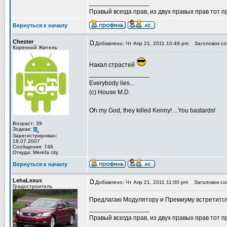
_________________
Правый всегда прав, из двух правых прав тот 
Вернуться к началу
Chester
Добавлено: Чт Апр 21, 2011 10:49 pm
Заголовок со
Коренной Житель
Накал страстей
_________________
Everybody lies...
(с) House M.D.
Oh my God, they killed Kenny! ...You bastards!
Возраст: 39
Зодиак:
Зарегистрирован:
18.07.2007
Сообщения: 746
Откуда: Merefa city
Вернуться к началу
LehaLexus
Добавлено: Чт Апр 21, 2011 11:00 pm
Заголовок со
Градостроитель
Предлагаю Модулятору и Премиуму встретится 
_________________
Правый всегда прав, из двух правых прав тот 