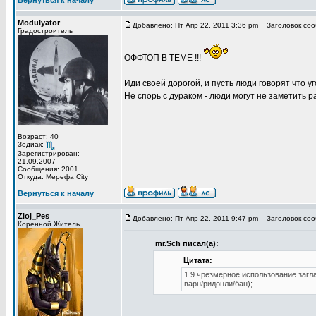
Вернуться к началу
Modulyator
Добавлено: Пт Апр 22, 2011 3:36 pm
Заголовок соо
Градостроитель
ОФФТОП В ТЕМЕ !!!
_________________
Иди своей дорогой, и пусть люди говорят что уг
Не спорь с дураком - люди могут не заметить
Возраст: 40
Зодиак:
Зарегистрирован:
21.09.2007
Сообщения: 2001
Откуда: Мерефа City
Вернуться к началу
Zloj_Pes
Добавлено: Пт Апр 22, 2011 9:47 pm
Заголовок соо
Коренной Житель
mr.Sch писал(а):
Цитата:
1.9 чрезмерное использование загл
варн/ридонли/бан);