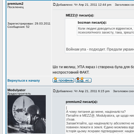
premium2
Добавлено: Чт Апр 21, 2011 12:44 pm
Заголовок со
Поселенец
MEZZ@ писал(а):
bozman писал(а):
Зарегистрирован: 29.03.2011
Сообщения: 52
Коли людині доводиться відректися, 
психологічного захисту, така, зрешт
Войнам упа - подходит. Предали украи
Шо ти мелиш, УПА якраз і створена була для б
неспростовний ФАКТ.
Вернуться к началу
Modulyator
Добавлено: Чт Апр 21, 2011 6:15 pm
Заголовок соо
Градостроитель
premium2 писал(а):
[
А чому питання до мене, націоналіста?
Питайте в MEZZ@, Modulyatorа, це щодо них 
з'їхав.
Запам'ятайте, що націоналісту абсолютно не 
повинен лежати в землі. Єдино можлива відпов
Історія цьому яскраве підтвердження: націонал