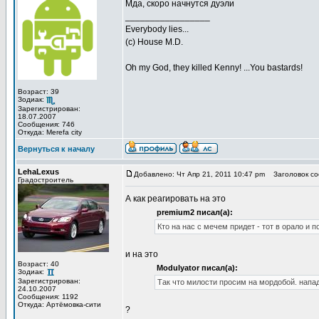
Мда, скоро начнутся дуэли
_________________
Everybody lies...
(с) House M.D.
Oh my God, they killed Kenny! ...You bastards!
Возраст: 39
Зодиак:
Зарегистрирован:
18.07.2007
Сообщения: 746
Откуда: Merefa city
Вернуться к началу
LehaLexus
Добавлено: Чт Апр 21, 2011 10:47 pm
Заголовок со
Градостроитель
А как реагировать на это
premium2 писал(а):
Кто на нас с мечем придет - тот в орало и п
и на это
Возраст: 40
Modulyator писал(а):
Зодиак:
Зарегистрирован:
Так что милости просим на мордобой. напа
24.10.2007
Сообщения: 1192
Откуда: Артёмовка-сити
?