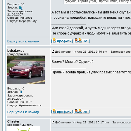
румунів, і проти угрів, і проти німців, і знову
Возраст: 40
Зодиак:
Зарегистрирован:
А вот мы и состыковались - ты для меня окупа
21.09.2007
просим на мордобой. нападайте первыми - посл
Сообщения: 2001
Откуда: Мерефа City
_________________
Иди своей дорогой, и пусть люди говорят что уг
Не спорь с дураком - люди могут не заметить
Вернуться к началу
LehaLexus
Добавлено: Чт Апр 21, 2011 9:40 pm
Заголовок соо
Градостроитель
Время? Место? Оружие?
_________________
Правый всегда прав, из двух правых прав тот 
Возраст: 40
Зодиак:
Зарегистрирован:
24.10.2007
Сообщения: 1192
Откуда: Артёмовка-сити
Вернуться к началу
Chester
Добавлено: Чт Апр 21, 2011 10:17 pm
Заголовок со
Коренной Житель