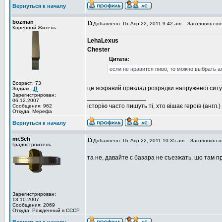
Вернуться к началу
bozman
Добавлено: Пт Апр 22, 2011 9:42 am
Заголовок соо
Коренной Житель
LehaLexus
Chester
Цитата:
если не нравится пиво, то можно выбрать 
Возраст: 73
це яскравий приклад розрядки напруженої ситу
Зодиак:
Зарегистрирован:
_________________
06.12.2007
історію часто пишуть ті, хто вішає героїв (англ.)
Сообщения: 962
Откуда: Мерефа
Вернуться к началу
mr.Sch
Добавлено: Пт Апр 22, 2011 10:35 am
Заголовок со
Градостроитель
та не, давайте с базара не съезжать. шо там п
Зарегистрирован:
13.10.2007
Сообщения: 2069
Откуда: Рожденный в СССР