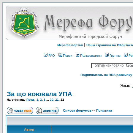
|
Мерефа портал
Наша страница во ВКонтакт
FAQ
Поиск
Пользователи
Группы
Ре
Подпишитесь на RRS рассылку 
Язык:
За що воювала УПА
На страницу
Пред.
1
,
2
,
3
...
20
,
21
,
22
Список форумов
->
Политика
Автор