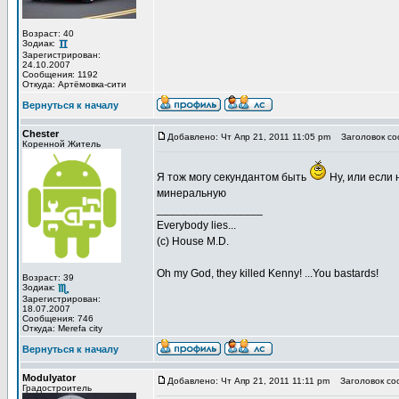
Возраст: 40
Зодиак:
Зарегистрирован:
24.10.2007
Сообщения: 1192
Откуда: Артёмовка-сити
Вернуться к началу
Chester
Добавлено: Чт Апр 21, 2011 11:05 pm
Заголовок со
Коренной Житель
Я тож могу секундантом быть
Ну, или если 
минеральную
_________________
Everybody lies...
(с) House M.D.
Oh my God, they killed Kenny! ...You bastards!
Возраст: 39
Зодиак:
Зарегистрирован:
18.07.2007
Сообщения: 746
Откуда: Merefa city
Вернуться к началу
Modulyator
Добавлено: Чт Апр 21, 2011 11:11 pm
Заголовок со
Градостроитель