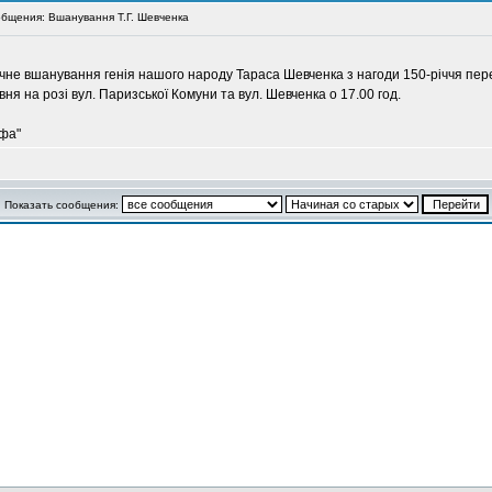
бщения: Вшанування Т.Г. Шевченка
 вшанування генія нашого народу Тараса Шевченка з нагоди 150-річчя перепохо
вня на розі вул. Паризської Комуни та вул. Шевченка о 17.00 год.
ефа"
Показать сообщения: