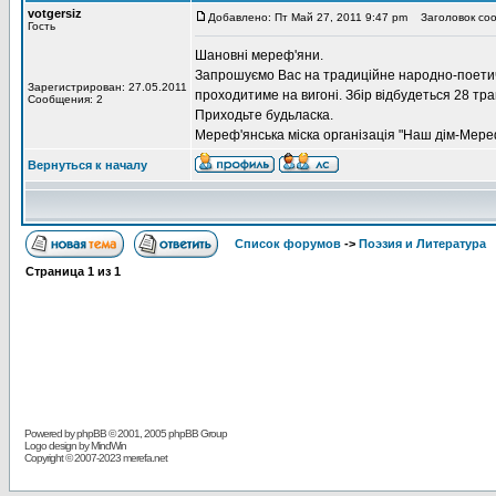
votgersiz
Добавлено: Пт Май 27, 2011 9:47 pm
Заголовок соо
Гость
Шановні мереф'яни.
Запрошуємо Вас на традиційне народно-поетичне
Зарегистрирован: 27.05.2011
проходитиме на вигоні. Збір відбудеться 28 тра
Сообщения: 2
Приходьте будьласка.
Мереф'янська міска організація "Наш дім-Мер
Вернуться к началу
Список форумов
->
Поэзия и Литература
Страница
1
из
1
Powered by
phpBB
© 2001, 2005 phpBB Group
Logo design by MindWin
Copyright © 2007-2023 merefa.net