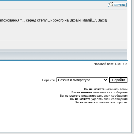
вання ".... серед степу широкого на Вкраїні милій...". Захід
Часовой пояс: GMT + 2
Перейти:
Вы
не можете
начинать темы
Вы
не можете
отвечать на сообщения
Вы
не можете
редактировать свои сообщения
Вы
не можете
удалять свои сообщения
Вы
не можете
голосовать в опросах