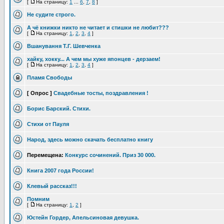
[
На страницу:
1
...
6
,
7
,
8
]
Не судите строго.
А чё книжки никто не читает и стишки не любит???
[
На страницу:
1
,
2
,
3
,
4
]
Вшанування Т.Г. Шевченка
хайку, хокку... А чем мы хуже японцев - дерзаем!
[
На страницу:
1
,
2
,
3
,
4
]
Пламя Свободы
[ Опрос ]
Свадебные тосты, поздравления !
Борис Барский. Стихи.
Стихи от Пауля
Народ, здесь можно скачать бесплатно книгу
Перемещена:
Конкурс сочинений. Приз 30 000.
Книга 2007 года России!
Клевый рассказ!!!
Помним
[
На страницу:
1
,
2
]
Юстейн Гордер, Апельсиновая девушка.