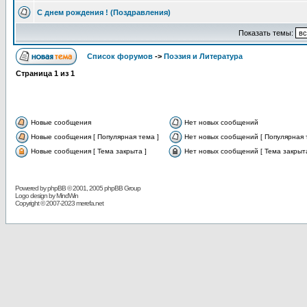
С днем рождения ! (Поздравления)
Показать темы:
Список форумов
->
Поэзия и Литература
Страница
1
из
1
Новые сообщения
Нет новых сообщений
Новые сообщения [ Популярная тема ]
Нет новых сообщений [ Популярная 
Новые сообщения [ Тема закрыта ]
Нет новых сообщений [ Тема закрыта
Powered by
phpBB
© 2001, 2005 phpBB Group
Logo design by MindWin
Copyright © 2007-2023 merefa.net