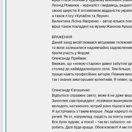
вірші стали піснями у чудовому виконанні Жанн
Леонід Романюк – журналіст і видавець, редакт
своєю щирістю й оптимізмом, відданістю українсь
а також п’єсу «Купайло та Яруня».
Валентина Лісіна-Яворенко – автор кількох пое
вірші також покладені на музику Жанною Аріша
ВРАЖЕННЯ
Даний захід висвітлювався місцевими телекомпа
то вони залишилися надзвичайно задоволеними,
брали участь у Форумі:
Олександр Приймак:
Вважаю, що «новою-старою» давно забутою ідеє
столиці до найвіддаленішого села. Тим більше,
працю навіть професійних акторів. Певним вихо
так і знаних аматорських колективів. Я певен, щ
Олександр Євтушенко:
Відбулося справжнє свято, може й не дуже вишук
Захоплює сам прецедент: лозівчани вшанували п
молодого, натхненого, котрий рано пішов із жит
Я зустрічаюсь з таким вперше. Люди нарешті п
речей. Як от, наприклад, гордість за поета-земл
Все було чудово, а поезії – так як і забагато: 
робить. Далі буде краще. Обов’язково!!! А ми гот