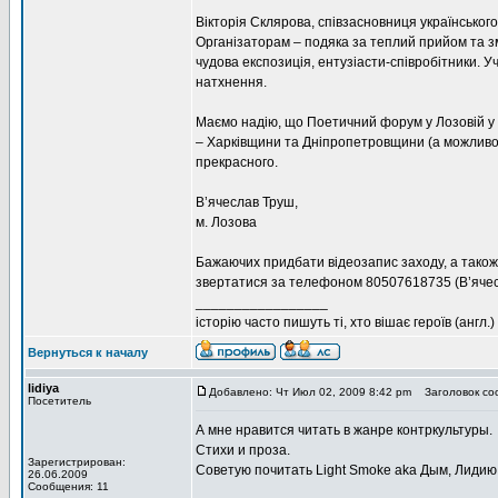
Вікторія Склярова, співзасновниця українськог
Організаторам – подяка за теплий прийом та з
чудова експозиція, ентузіасти-співробітники. Уч
натхнення.
Маємо надію, що Поетичний форум у Лозовій у м
– Харківщини та Дніпропетровщини (а можливо 
прекрасного.
В’ячеслав Труш,
м. Лозова
Бажаючих придбати відеозапис заходу, а також
звертатися за телефоном 80507618735 (В’ячес
_________________
історію часто пишуть ті, хто вішає героїв (англ.)
Вернуться к началу
lidiya
Добавлено: Чт Июл 02, 2009 8:42 pm
Заголовок со
Посетитель
А мне нравится читать в жанре контркультуры.
Стихи и проза.
Зарегистрирован:
Советую почитать Light Smoke aka Дым, Лидию
26.06.2009
Сообщения: 11