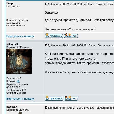
Егор
Добавлено: Вс Мар 23, 2008 4:38 pm
Заголовок со
Поселенец
Эльвира
да, получил, прочитал, написал -- смотри почт
Зарегистрирован:
10.03.2008
_________________
Сообщения: 51
Не лечите мне мОзги -- я сам врач!
Вернуться к началу
tokar_all
Добавлено: Вт Апр 01, 2008 11:16 am
Заголовок со
Коренной Житель
А я Пелевина читал раньше, много чего нравитс
"поколение П" и много чего другого.
сейчас,правда,читать как-то времени нехватае
_________________
Я не люблю базар,не люблю расклады,гады,отде
Возраст: 42
Зодиак:
Зарегистрирован:
05.02.2008
Сообщения: 671
Откуда: мерефа
Вернуться к началу
bozman
Добавлено: Пн Апр 27, 2009 6:08 am
Заголовок соо
Коренной Житель