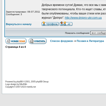
Добрых времени суток! Думаю, что все мы с ва
творческого потенциала. Кто-то ищет славы, кто
Зарегистрирован: 09.07.2011
были опубликованы, чтобы ваши стихи или рас
Сообщения: 3
журнал "Дніпро".
http://www.dnipro-ukr.com.ua
Вернуться к началу
Показать сообщения:
Список форумов
->
Поэзия и Литература
Страница
4
из
4
Powered by
phpBB
© 2001, 2005 phpBB Group
Logo design by MindWin
Copyright © 2007-2023 merefa.net