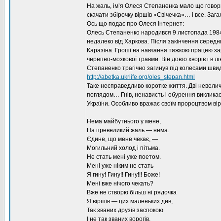
На жаль, ім’я Олеся Степаненка мало що говори
скачати збірочку віршів «Свічечка»… і все. Зага
Ось що подає про Олеся Інтернет:
Олесь Степаненко народився 9 листопада 1984 р.
недалеко від Харкова. Після закінчення середнь
Каразіна. Гроші на навчання тяжкою працею за
черепно-мозкової травми. Він довго хворів і в л
Степаненко трагічно загинув під колесами швид
http://abetka.ukrlife.org/oles_stepan.html
Таке несправедливо коротке життя. Дві невеличк
поглядом… Гнів, ненависть і обурення викликає
України. Особливо вражає своїм пророцтвом вір
Нема майбутнього у мене,
На превеликий жаль — нема.
Єдине, що мене чекає, —
Могильний холод і пітьма.
Не стать мені уже поетом.
Мені уже ніким не стать
Я гину! Гину!! Гину!!! Боже!
Мені вже нічого чекать?
Вже не створю більш ні рядочка
Я віршів — цих маленьких див,
Так званих друзів заспокою
І не так званих ворогів,