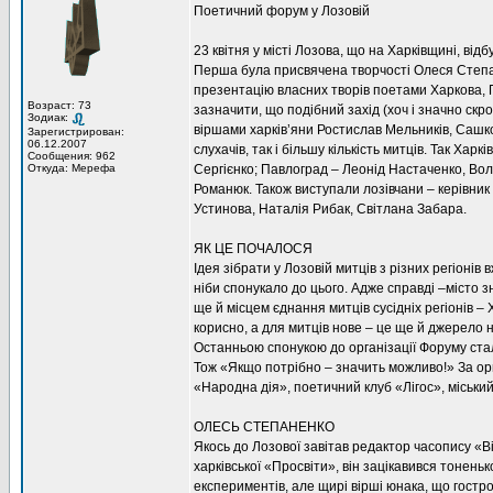
Поетичний форум у Лозовій
23 квітня у місті Лозова, що на Харківщині, ві
Перша була присвячена творчості Олеся Степане
презентацію власних творів поетами Харкова, П
Возраст: 73
зазначити, що подібний захід (хоч і значно скр
Зодиак:
віршами харків’яни Ростислав Мельників, Сашк
Зарегистрирован:
06.12.2007
слухачів, так і більшу кількість митців. Так 
Сообщения: 962
Откуда: Мерефа
Сергієнко; Павлоград – Леонід Настаченко, Во
Романюк. Також виступали лозівчани – керівник
Устинова, Наталія Рибак, Світлана Забара.
ЯК ЦЕ ПОЧАЛОСЯ
Ідея зібрати у Лозовій митців з різних регіоні
ніби спонукало до цього. Адже справді –місто зн
ще й місцем єднання митців сусідніх регіонів –
корисно, а для митців нове – це ще й джерело н
Останньою спонукою до організації Форуму ста
Тож «Якщо потрібно – значить можливо!» За орг
«Народна дія», поетичний клуб «Лігос», міський
ОЛЕСЬ СТЕПАНЕНКО
Якось до Лозової завітав редактор часопису «
харківської «Просвіти», він зацікавився тонен
експериментів, але щирі вірші юнака, що гостр