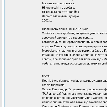
І сам навіки заспокоюсь.
Нічого в світі не зроблю.
Як свічечка за п'ять копійок,
Ледь спалахнувши, догорю.
2002 р.
Після цього віршів більше не було.
Хотілося щось зробити для цього сумного хлопця
зрозуміє й залишить у своєму серці…
І сталося диво. Вщерть заповнений актовий зал 
портрет Олеся, до якого ніжно пригорнулися те
Меморіальну частину піснею відкрила бард з П
Романюк. Також вірші Олеся Степаненка читали 
сльози, але водночас було так приємно, що «М
тебе, а тепло людських сердець, до яких ти уві
ГОСТІ
Поетів було багато. І хотілося кожному дати сл
своєю творчістю.
Харків. Олександр Євтушенко – професійний філ
"Рай-дивограй" (дитяча книжечка, що однак приз
на наше сьогодення. Лозівчанам пан Олександр 
нашого сприйняття, але такої, що захоплює св
Олександр Приймак - член Конгресу літераторів 