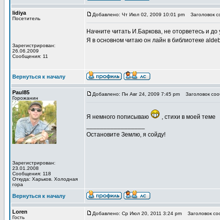
lidiya
Добавлено: Чт Июл 02, 2009 10:01 pm
Заголовок с
Посетитель
Начните читать И.Баркова, не оторветесь и до 
Я в основном читаю он лайн в библиотеке aldeb
Зарегистрирован:
26.06.2009
Сообщения: 11
Вернуться к началу
Paul85
Добавлено: Пн Авг 24, 2009 7:45 pm
Заголовок соо
Горожанин
Я немного пописываю
, стихи в моей теме
_________________
Остановите Землю, я сойду!
Зарегистрирован:
23.01.2008
Сообщения: 118
Откуда: Харьков. Холодная
гора
Вернуться к началу
Loren
Добавлено: Ср Июл 20, 2011 3:24 pm
Заголовок со
Гость