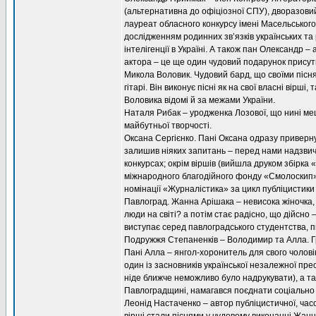
(альтернативна до офіціозної СПУ), дворазови
лауреат обласного конкурсу імені Масельського.
дослідженням родинних зв’язків українських та
інтелігенції в Україні. А також пан Олександр 
актора – це ще один чудовий подарунок присут
Микола Воловик. Чудовий бард, що своїми пісня
гітарі. Він виконує пісні як на свої власні вірші
Воловика відомі й за межами України.
Наталя Рибак – уродженка Лозової, що нині меш
майбутньої творчості.
Оксана Сергієнко. Пані Оксана одразу приверн
залишив ніяких запитань – перед нами надзвич
конкурсах; окрім віршів (вийшла друком збірка 
міжнародного благодійного фонду «Смолоскип» т
номінації «Журналістика» за цикл публіцистик
Павлоград. Жанна Арішака – невисока жіночка, в
люди на світі? а потім стає радісно, що дійсно –
виступає серед павлоградського студентства, п
Подружжя Степаненків – Володимир та Алла. Гро
Пані Алла – янгол-хоронитель для свого чолов
один із засновників української незалежної пре
ніде ближче неможливо було надрукувати), а та
Павлоградщині, намагався поєднати соціально 
Леонід Настаченко – автор публіцистичної, часом