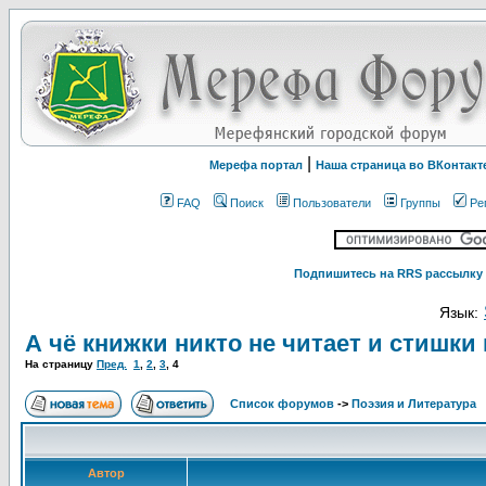
|
Мерефа портал
Наша страница во ВКонтакт
FAQ
Поиск
Пользователи
Группы
Ре
Подпишитесь на RRS рассылку 
Язык:
А чё книжки никто не читает и стишки
На страницу
Пред.
1
,
2
,
3
,
4
Список форумов
->
Поэзия и Литература
Автор