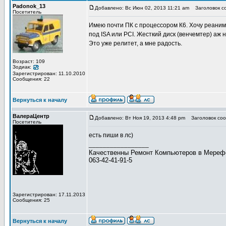
Padonok_13
Добавлено: Вс Июн 02, 2013 11:21 am
Заголовок с
Посетитель
Имею почти ПК с процессором К6. Хочу реаними
под ISA или PCI. Жесткий диск (венчемтер) аж на
Это уже релитет, а мне радость.
Возраст: 109
Зодиак:
Зарегистрирован: 11.10.2010
Сообщения: 22
Вернуться к началу
ВалераЦентр
Добавлено: Вт Ноя 19, 2013 4:48 pm
Заголовок соо
Посетитель
есть пиши в лс)
_________________
Качественны Ремонт Компьютеров в Мерефе!
063-42-41-91-5
Зарегистрирован: 17.11.2013
Сообщения: 25
Вернуться к началу