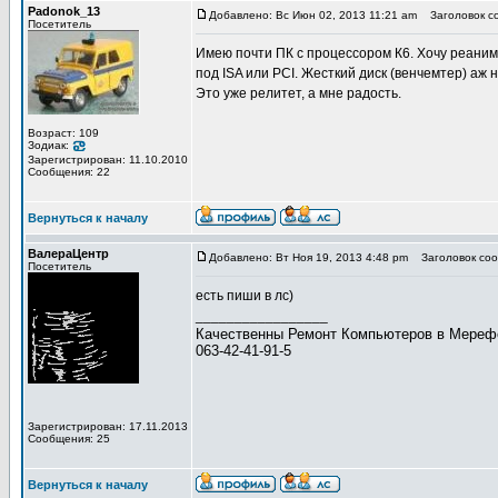
Padonok_13
Добавлено: Вс Июн 02, 2013 11:21 am
Заголовок с
Посетитель
Имею почти ПК с процессором К6. Хочу реаними
под ISA или PCI. Жесткий диск (венчемтер) аж на
Это уже релитет, а мне радость.
Возраст: 109
Зодиак:
Зарегистрирован: 11.10.2010
Сообщения: 22
Вернуться к началу
ВалераЦентр
Добавлено: Вт Ноя 19, 2013 4:48 pm
Заголовок соо
Посетитель
есть пиши в лс)
_________________
Качественны Ремонт Компьютеров в Мерефе!
063-42-41-91-5
Зарегистрирован: 17.11.2013
Сообщения: 25
Вернуться к началу