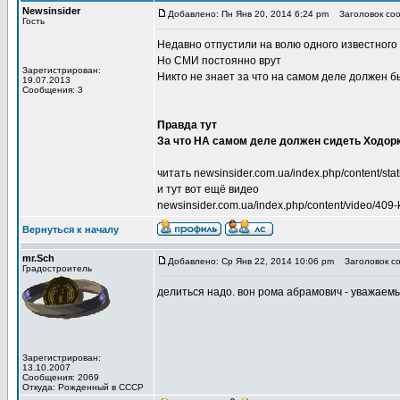
Newsinsider
Добавлено: Пн Янв 20, 2014 6:24 pm
Заголовок соо
Гость
Недавно отпустили на волю одного известного
Но СМИ постоянно врут
Зарегистрирован:
Никто не знает за что на самом деле должен б
19.07.2013
Сообщения: 3
Правда тут
За что НА самом деле должен сидеть Ходор
читать newsinsider.com.ua/index.php/content/stat
и тут вот ещё видео
newsinsider.com.ua/index.php/content/video/409-
Вернуться к началу
mr.Sch
Добавлено: Ср Янв 22, 2014 10:06 pm
Заголовок со
Градостроитель
делиться надо. вон рома абрамович - уважаемы
Зарегистрирован:
13.10.2007
Сообщения: 2069
Откуда: Рожденный в СССР