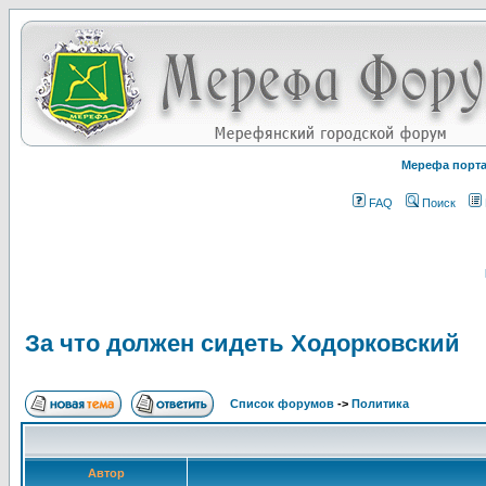
Мерефа порт
FAQ
Поиск
За что должен сидеть Ходорковский
Список форумов
->
Политика
Автор