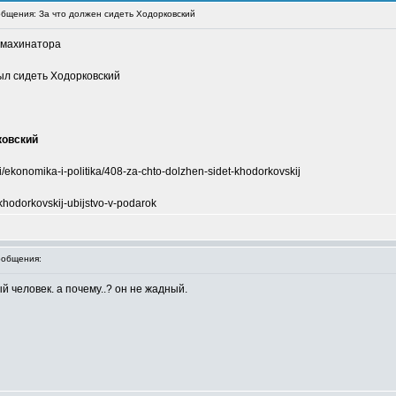
бщения: За что должен сидеть Ходорковский
 махинатора
ыл сидеть Ходорковский
ковский
i/ekonomika-i-politika/408-za-chto-dolzhen-sidet-khodorkovskij
khodorkovskij-ubijstvo-v-podarok
общения:
й человек. а почему..? он не жадный.