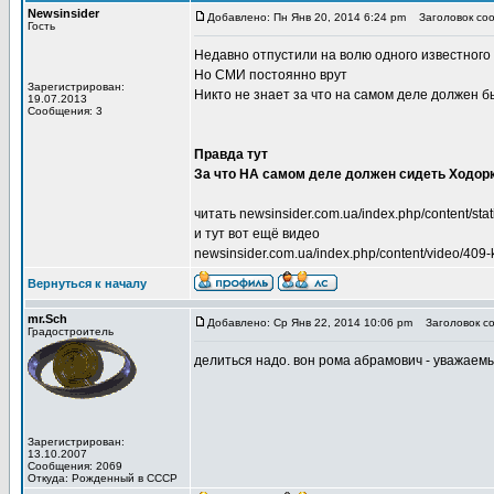
Newsinsider
Добавлено: Пн Янв 20, 2014 6:24 pm
Заголовок соо
Гость
Недавно отпустили на волю одного известного
Но СМИ постоянно врут
Зарегистрирован:
Никто не знает за что на самом деле должен б
19.07.2013
Сообщения: 3
Правда тут
За что НА самом деле должен сидеть Ходор
читать newsinsider.com.ua/index.php/content/stat
и тут вот ещё видео
newsinsider.com.ua/index.php/content/video/409-
Вернуться к началу
mr.Sch
Добавлено: Ср Янв 22, 2014 10:06 pm
Заголовок со
Градостроитель
делиться надо. вон рома абрамович - уважаемы
Зарегистрирован:
13.10.2007
Сообщения: 2069
Откуда: Рожденный в СССР