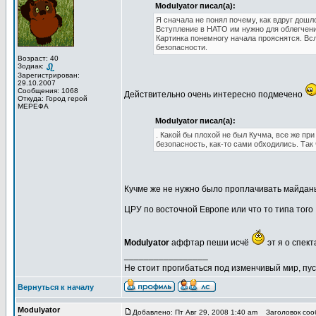
Modulyator писал(а):
Я сначала не понял почему, как вдруг дошло 
Вступление в НАТО им нужно для облегчени
Картинка понемногу начала прояснятся. Всл
безопасности.
Возраст: 40
Зодиак:
Зарегистрирован:
29.10.2007
Сообщения: 1068
Действительно очень интересно подмечено
Откуда: Город герой
МЕРЕФА
Modulyator писал(а):
. Какой бы плохой не был Кучма, все же при
безопасность, как-то сами обходились. Так
Кучме же не нужно было проплачивать майдан
ЦРУ по восточной Европе или что то типа того
Modulyator
аффтар пеши исчё
эт я о спект
_________________
Не стоит прогибаться под изменчивый мир, пус
Вернуться к началу
Modulyator
Добавлено: Пт Авг 29, 2008 1:40 am
Заголовок соо