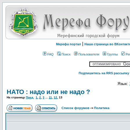
|
Мерефа портал
Наша страница во ВКонтакт
FAQ
Поиск
Пользователи
Группы
Ре
Подпишитесь на RRS рассылку 
Язык:
НАТО : надо или не надо ?
На страницу
Пред.
1
,
2
,
3
...
11
,
12
,
13
Список форумов
->
Политика