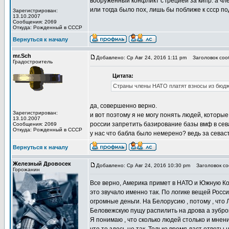
вооруженный конфликт с грецией за кипр. а ч
или тогда было пох, лишь бы поближе к ссср п
Зарегистрирован:
13.10.2007
Сообщения: 2069
Откуда: Рожденный в СССР
Вернуться к началу
mr.Sch
Добавлено: Ср Авг 24, 2016 1:11 pm
Заголовок соо
Градостроитель
Цитата:
Страны члены НАТО платят взносы из бюдж
да, совершенно верно.
Зарегистрирован:
и вот поэтому я не могу понять людей, которые
13.10.2007
россии запретить базирование базы вмф в сев
Сообщения: 2069
Откуда: Рожденный в СССР
у нас что бабла было немерено? ведь за севас
Вернуться к началу
Железный Дровосек
Добавлено: Ср Авг 24, 2016 10:30 pm
Заголовок со
Горожанин
Все верно, Америка примет в НАТО и Южную Ко
это звучало именно так. По логике вещей Росс
огромные деньги. На Белорусию , потому , что
Беловежскую пущу распилить на дрова а зубро
Я понимаю , что сколько людей столько и мнен