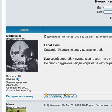
Нужно ли в
Да
Нет
В
Автор
Modulyator
Добавлено: Чт Авг 28, 2008 11:23 am
Заголовок со
Градостроитель
LehaLexus
Спасибо. Ударим по врагу драматургией.
_________________
Иди своей дорогой, и пусть люди говорят что уг
Не спорь с дураком - люди могут не заметить
Возраст: 40
Зодиак:
Зарегистрирован:
21.09.2007
Сообщения: 2001
Откуда: Мерефа City
Вернуться к началу
Миша
Добавлено: Чт Авг 28, 2008 10:45 pm
Заголовок со
Градостроитель