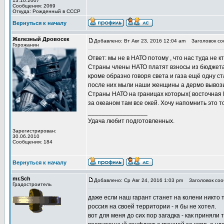
13.10.2007
Сообщения: 2069
Откуда: Рожденный в СССР
Вернуться к началу
Железный Дровосек
Добавлено: Вт Авг 23, 2016 12:04 am
Заголовок со
Горожанин
Ответ: мы не в НАТО потому , что нас туда не 
Страны члены НАТО платят взносы из бюджета с
кроме образно говоря света и газа ещё одну ст
после них мыли наши женщины а дермо вывози
Страны НАТО на границах которых( восточная 
за океаном там все окей. Хочу напомнить это т
_________________
Удача любит подготовленных.
Зарегистрирован:
30.06.2010
Сообщения: 184
Вернуться к началу
mr.Sch
Добавлено: Ср Авг 24, 2016 1:03 pm
Заголовок соо
Градостроитель
даже если наш гарант станет на колени никто т
россия на своей территории - я бы не хотел.
вот для меня до сих пор загадка - как приняли