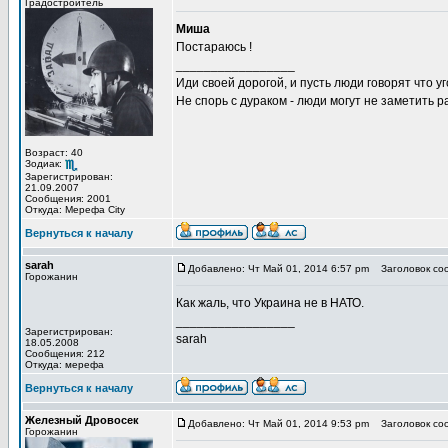
Градостроитель
Миша
Постараюсь !
_________________
Иди своей дорогой, и пусть люди говорят что уг
Не спорь с дураком - люди могут не заметить
Возраст: 40
Зодиак:
Зарегистрирован:
21.09.2007
Сообщения: 2001
Откуда: Мерефа City
Вернуться к началу
sarah
Добавлено: Чт Май 01, 2014 6:57 pm
Заголовок со
Горожанин
Как жаль, что Украина не в НАТО.
_________________
Зарегистрирован:
sarah
18.05.2008
Сообщения: 212
Откуда: мерефа
Вернуться к началу
Железный Дровосек
Добавлено: Чт Май 01, 2014 9:53 pm
Заголовок со
Горожанин