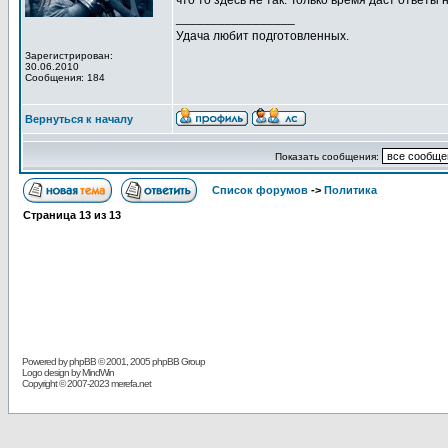
что то здесь не так. Только время даст ответы 
_________________
Удача любит подготовленных.
Зарегистрирован:
30.06.2010
Сообщения: 184
Вернуться к началу
Показать сообщения:
Список форумов
->
Политика
Страница
13
из
13
Powered by
phpBB
© 2001, 2005 phpBB Group
Logo design by MindWin
Copyright © 2007-2023 merefa.net