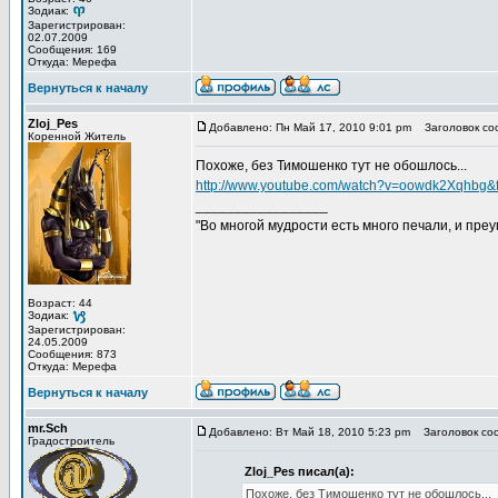
Зодиак:
Зарегистрирован:
02.07.2009
Сообщения: 169
Откуда: Мерефа
Вернуться к началу
Zloj_Pes
Добавлено: Пн Май 17, 2010 9:01 pm
Заголовок со
Коренной Житель
Похоже, без Тимошенко тут не обошлось...
http://www.youtube.com/watch?v=oowdk2Xqhbg&
_________________
"Во многой мудрости есть много печали, и пре
Возраст: 44
Зодиак:
Зарегистрирован:
24.05.2009
Сообщения: 873
Откуда: Мерефа
Вернуться к началу
mr.Sch
Добавлено: Вт Май 18, 2010 5:23 pm
Заголовок со
Градостроитель
Zloj_Pes писал(а):
Похоже, без Тимошенко тут не обошлось...