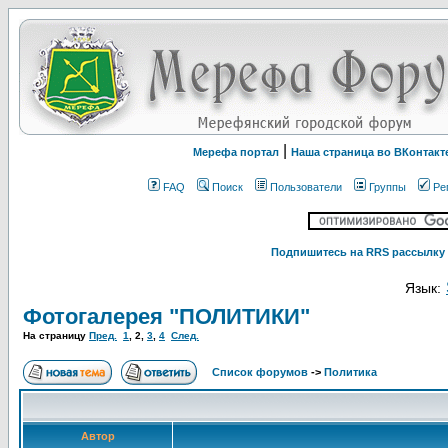
|
Мерефа портал
Наша страница во ВКонтакт
FAQ
Поиск
Пользователи
Группы
Ре
Подпишитесь на RRS рассылку 
Язык:
Фотогалерея "ПОЛИТИКИ"
На страницу
Пред.
1
,
2
,
3
,
4
След.
Список форумов
->
Политика
Автор