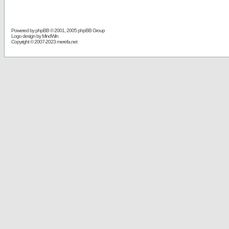
Powered by
phpBB
© 2001, 2005 phpBB Group
Logo design by MindWin
Copyright © 2007-2023 merefa.net