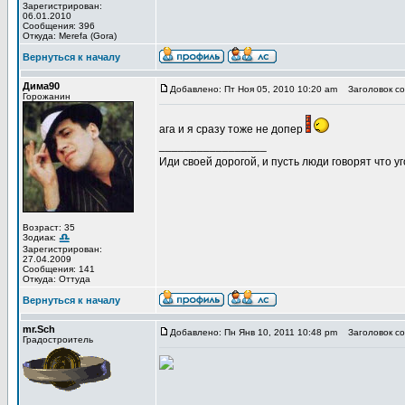
Зарегистрирован:
06.01.2010
Сообщения: 396
Откуда: Merefa (Gora)
Вернуться к началу
Дима90
Добавлено: Пт Ноя 05, 2010 10:20 am
Заголовок со
Горожанин
ага и я сразу тоже не допер
_________________
Иди своей дорогой, и пусть люди говорят что уг
Возраст: 35
Зодиак:
Зарегистрирован:
27.04.2009
Сообщения: 141
Откуда: Оттуда
Вернуться к началу
mr.Sch
Добавлено: Пн Янв 10, 2011 10:48 pm
Заголовок со
Градостроитель