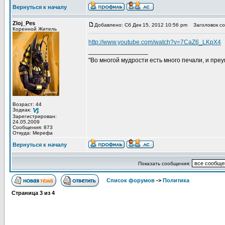
Вернуться к началу
Zloj_Pes
Добавлено: Сб Дек 15, 2012 10:56 pm
Заголовок со
Коренной Житель
http://www.youtube.com/watch?v=7CaZ6_LKpX4
_________________
"Во многой мудрости есть много печали, и пре
Возраст: 44
Зодиак:
Зарегистрирован:
24.05.2009
Сообщения: 873
Откуда: Мерефа
Вернуться к началу
Показать сообщения:
Список форумов
->
Политика
Страница
3
из
4