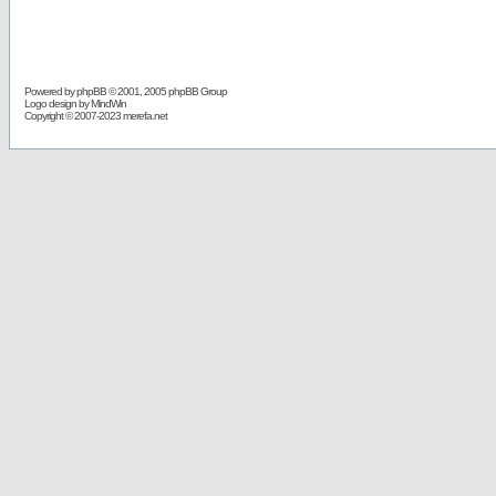
Powered by
phpBB
© 2001, 2005 phpBB Group
Logo design by MindWin
Copyright © 2007-2023 merefa.net