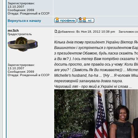
Зарегистрирован:
13.10.2007
Сообщения: 2069
Откуда: Рожденный в СССР
Вернуться к началу
mr.Sch
Добавлено: Вс Ноя 18, 2012 10:38 pm
Заголовок со
Градостроитель
Кілька днів тому президент України Віктор Яну
Вашингтон і зустрінеться з президентом Бар
з президентом Обамою, будь ласка скажіть 'how
а Ви як? ). І ось тепер Вам потрібно сказати '
досить просто, але правда ось у чому: Коли Вік
Зарегистрирован:
13.10.2007
аrе уou? '. (Замість Як Ви поживаєте)) ... Міс
Сообщения: 2069
Откуда: Рожденный в СССР
Michеllе's husbаnd, hа-hа ... '(Ну ... Я чоловік М
переговорній запанувала довга пауза.
Черговий ляп - про який в Україні ні слова ...