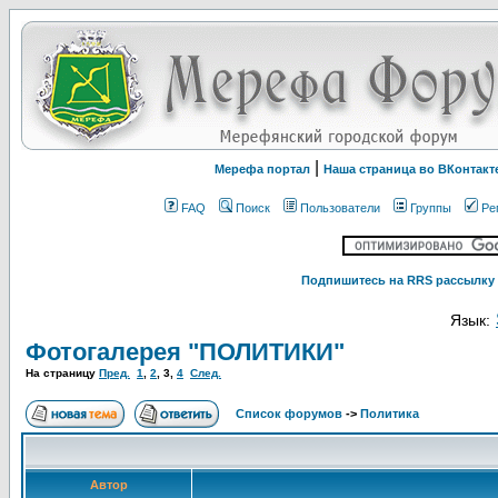
|
Мерефа портал
Наша страница во ВКонтакт
FAQ
Поиск
Пользователи
Группы
Ре
Подпишитесь на RRS рассылку 
Язык:
Фотогалерея "ПОЛИТИКИ"
На страницу
Пред.
1
,
2
,
3
,
4
След.
Список форумов
->
Политика
Автор