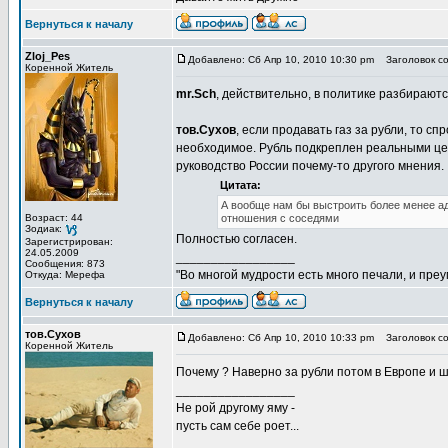
Вернуться к началу
Zloj_Pes
Добавлено: Сб Апр 10, 2010 10:30 pm
Заголовок со
Коренной Житель
mr.Sch
, действительно, в политике разбираютс
тов.Сухов
, если продавать газ за рубли, то сп
необходимое. Рубль подкреплен реальными цен
руководство России почему-то другого мнения.
Цитата:
А вообще нам бы выстроить более менее ад
Возраст: 44
отношения с соседями
Зодиак:
Полностью согласен.
Зарегистрирован:
24.05.2009
_________________
Сообщения: 873
"Во многой мудрости есть много печали, и пре
Откуда: Мерефа
Вернуться к началу
тов.Сухов
Добавлено: Сб Апр 10, 2010 10:33 pm
Заголовок со
Коренной Житель
Почему ? Наверно за рубли потом в Европе и 
_________________
Не рой другому яму -
пусть сам себе роет...