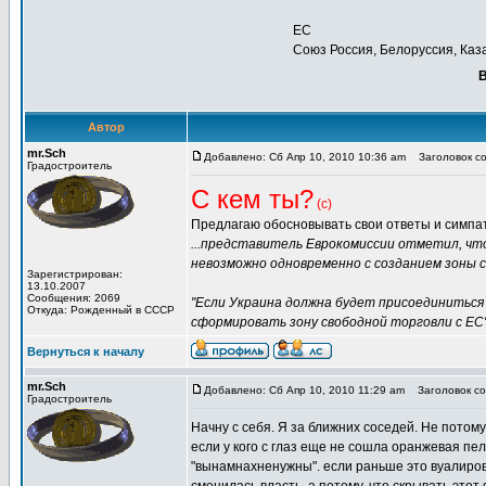
ЕС
Союз Россия, Белоруссия, Каз
В
Автор
mr.Sch
Добавлено: Сб Апр 10, 2010 10:36 am
Заголовок соо
Градостроитель
С кем ты?
(с)
Предлагаю обосновывать свои ответы и симпа
...представитель Еврокомиссии отметил, чт
невозможно одновременно с созданием зоны с
Зарегистрирован:
13.10.2007
Сообщения: 2069
"Если Украина должна будет присоединиться
Откуда: Рожденный в СССР
сформировать зону свободной торговли с ЕС
Вернуться к началу
mr.Sch
Добавлено: Сб Апр 10, 2010 11:29 am
Заголовок со
Градостроитель
Начну с себя. Я за ближних соседей. Не потому
если у кого с глаз еще не сошла оранжевая пе
"вынамнахненужны". если раньше это вуалирова