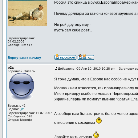
Россия это синица в руках,Европа(проамериканск
Почему доллары за газ-они конвертируемые,а н
_________________
Не рой другому яму -
пусть сам себе роет...
Зарегистрирован:
04.02.2009
Сообщения: 517
Вернуться к началу
p2a
Добавлено: Сб Апр 10, 2010 10:28 pm
Заголовок со
Коренной Житель
Я тоже думаю, что в Европе нас особо не ждут 
Москва к нам отнесется, как к равноправному п
Мне к примеру особо не мешает Черноморский ф
Украине, первыми помогут именно "братья Сла
Возраст: 42
Зодиак:
Зарегистрирован: 11.07.2007
А вообще нам бы выстроить более менее адек
Сообщения: 528
Откуда: Мерефа
отношения с соседями
_________________
Давайте жить дружно