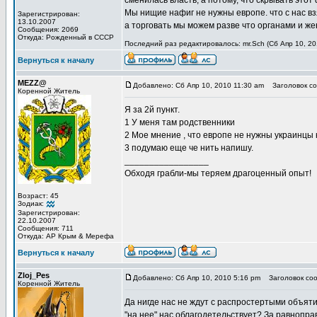
сменилась власть, а потому, что скрывать этот
Мы нищие нафиг не нужны европе. что с нас взят
Зарегистрирован:
13.10.2007
а торговать мы можем разве что органами и же
Сообщения: 2069
Откуда: Рожденный в СССР
Последний раз редактировалось: mr.Sch (Сб Апр 10, 20
Вернуться к началу
MEZZ@
Добавлено: Сб Апр 10, 2010 11:30 am
Заголовок со
Коренной Житель
Я за 2й пункт.
1 У меня там родственники
2 Мое мнение , что европе не нужны украинцы 
3 подумаю еще че нить напишу.
_________________
Обходя грабли-мы теряем драгоценный опыт!
Возраст: 45
Зодиак:
Зарегистрирован:
22.10.2007
Сообщения: 711
Откуда: АР Крым & Мерефа
Вернуться к началу
Zloj_Pes
Добавлено: Сб Апр 10, 2010 5:16 pm
Заголовок соо
Коренной Житель
Да нигде нас не ждут с распростертыми объятия
"на нее" нас облагодетельствует? За равноправ