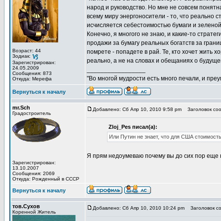
народ и руководство. Но мне не совсем понятн
всему миру энергоносители - то, что реально 
исчисляется себестоимостью бумаги и зеленой 
Конечно, я многого не знаю, и какие-то страте
продажи за бумагу реальных богатств за границу
Возраст: 44
помрете - попадете в рай. Те, кто хочет жить 
Зодиак:
реально, а не на словах и обещаниях о будущем
Зарегистрирован:
24.05.2009
_________________
Сообщения: 873
"Во многой мудрости есть много печали, и пре
Откуда: Мерефа
Вернуться к началу
mr.Sch
Добавлено: Сб Апр 10, 2010 9:58 pm
Заголовок соо
Градостроитель
Zloj_Pes писал(а):
Или Путин не знает, что для США стоимость
Я прям недоумеваю почему вы до сих пор еще н
Зарегистрирован:
13.10.2007
Сообщения: 2069
Откуда: Рожденный в СССР
Вернуться к началу
тов.Сухов
Добавлено: Сб Апр 10, 2010 10:24 pm
Заголовок со
Коренной Житель