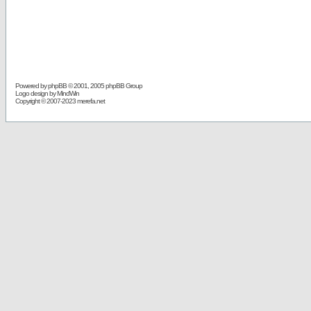
Powered by
phpBB
© 2001, 2005 phpBB Group
Logo design by MindWin
Copyright © 2007-2023 merefa.net