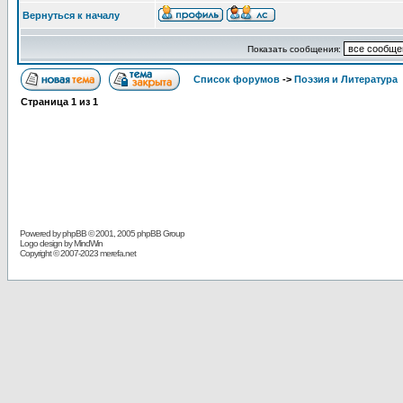
Вернуться к началу
Показать сообщения:
Список форумов
->
Поэзия и Литература
Страница
1
из
1
Powered by
phpBB
© 2001, 2005 phpBB Group
Logo design by MindWin
Copyright © 2007-2023 merefa.net