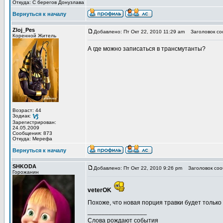
Откуда: С берегов Донузлава
Вернуться к началу
Zloj_Pes
Добавлено: Пт Окт 22, 2010 11:29 am
Заголовок со
Коренной Житель
А где можно записаться в трансмутанты?
Возраст: 44
Зодиак:
Зарегистрирован:
24.05.2009
Сообщения: 873
Откуда: Мерефа
Вернуться к началу
SHKODA
Добавлено: Пт Окт 22, 2010 9:26 pm
Заголовок соо
Горожанин
veterOK
Похоже, что новая порция травки будет только
_________________
Слова рождают события