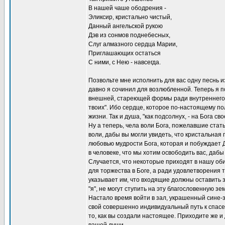
В нашей чаше ободрения -
Эликсир, кристально чистый,
Данный ангельской рукою
Дэв из сонмов поднебесных,
Слуг алмазного сердца Марии,
Приглашающих остаться
С ними, с Нею - навсегда.
Позвольте мне исполнить для вас одну песнь и
давно я сочинил для возлюбленной. Теперь я п
внешней, стареющей формы ради внутреннего н
твоих". Ибо сердце, которое по-настоящему по
жизни. Так и душа, "как подсолнух, - на Бога с
Ну а теперь, чела воли Бога, пожелавшие стат
воли, дабы вы могли увидеть, что кристальна
любовью мудрости Бога, которая и побуждает 
в человеке, что мы хотим освободить вас, даб
Случается, что некоторые приходят в нашу об
для торжества в Боге, а ради удовлетворения 
указывает им, что входящие должны оставить з
"я", не могут ступить на эту благословенную зе
Настало время войти в зал, украшенный сине-зо
свой совершенно индивидуальный путь к спасен
то, как вы создали настоящее. Приходите же 