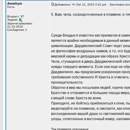
Amethyst
Добавлено: Чт Окт 21, 2010 2:41 pm
Заголовок соо
Гость
5. Вам, чела, сосредоточенные в пламени, и те
Возраст: 57
Зодиак:
Зарегистрирован:
21.10.2010
Сообщения: 1
Среди Владык я известен как прагматик в само
является крайне необходимым в данный момент
цивилизации. Дарджилингский Совет ищет реше
не философия воздушных замков, а то, что буде
мировой кармы и деградации как образа Христ
Чела, стучащихся в дверь Дарджилингской об
нужды текущего момента. Если они еще не обре
Дарджилинге, мы предлагаем ускоренную прогр
требования собственного Я Христа и отвечать
проницательности.
Обратно в мир мы посылаем людей, горячо пр
Братство и отправятся в большие города мира, 
к вящей славе Христа во всем.
Приходите, не бойтесь приблизиться к огню, п
медитируйте на пламенах, и смотрите, как ог
воссоединения вашей души со светокопией ваш
узоры, сплетенные в восточный ковер, напоми
Так примите утешенье