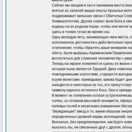
вашей души.
Сейчас мы входим в зал и занимаем места пер
взятые из записей акаши опыты прошлых вопло
поддерживает внешние связи с Обителью Спир
Университетом). Другие служат воле Бога в св
изданы на их родном языке, чтобы они могли ч
здесь в тонких телах во время сна.
Одну молодую чету, занимающую свои места, 
исполненное достоинств и действительно приз
отклонение, чтобы обратить ваше внимание на
обета, были выбраны Кармическим Правлением,
воплотиться для служения человечеству с увер
Теперь на экране появляются сцены из жизни 
которая ныне является Турцией. Двое невозне
повседневными хлопотами, стараются выгоднее
в руки монетами, прикидывая, какова будет дн
находятся и некоторые из тех, кто присутству
символу единого истинного Бога. Они и прежде
В момент их появления особая астрологическ
толпы, со сплавом массовой ненависти, сфоку
силовых полей в нескольких измерениях Матер
"блуждающих" звезд и то, каким образом энерг
определенных уровней кармы воплощений, пре
Внезапно, без предупреждения, как будто охв
казалось бы, не связанные друг с другом, объ