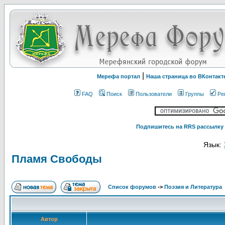
|
Мерефа портал
Наша страница во ВКонтакт
FAQ
Поиск
Пользователи
Группы
Ре
Подпишитесь на RRS рассылку 
Язык:
Пламя Свободы
Список форумов
->
Поэзия и Литература
Автор