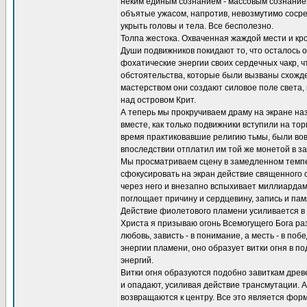
неким единым сознанием - массовым сознанием
объятые ужасом, напротив, невозмутимо сосре
укрыть головы и тела. Все бесполезно.
Толпа жестока. Охваченная жаждой мести и кр
Души подвижников покидают то, что осталось 
фохатические энергии своих сердечных чакр, 
обстоятельства, которые были вызваны схожд
мастерством они создают силовое поле света
над островом Крит.
А теперь мы прокручиваем драму на экране наз
вместе, как только подвижники вступили на тор
время практиковавшие религию тьмы, были вовл
впоследствии отплатил им той же монетой в з
Мы просматриваем сцену в замедленном темпе.
сфокусировать на экран действие священного о
через него и внезапно вспыхивает миллиардами
поглощает причину и сердцевину, запись и памя
Действие фиолетового пламени усиливается в 
Христа я призываю огонь Всемогущего Бога разж
любовь, зависть - в понимание, а месть - в п
энергии пламени, оно образует витки огня в п
энергий.
Витки огня образуются подобно завиткам древ
и опадают, усиливая действие трансмутации. А
возвращаются к центру. Все это является фор