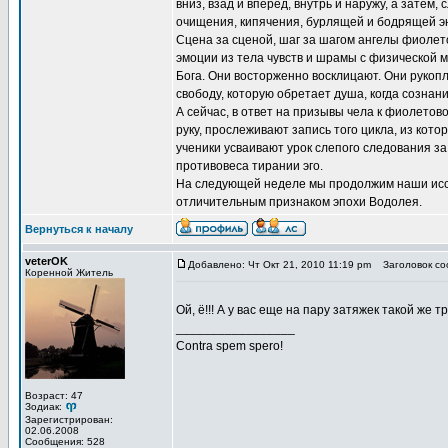
вниз, взад и вперед, внутрь и наружу, а затем
очищения, кипячения, бурлящей и бодрящей э
Сцена за сценой, шаг за шагом ангелы фиолет
эмоции из тела чувств и шрамы с физической 
Бога. Они восторженно восклицают. Они рукоп
свободу, которую обретает душа, когда сознан
А сейчас, в ответ на призывы чела к фиолето
руку, прослеживают запись того цикла, из кот
ученики усваивают урок слепого следования за 
противовеса тирании эго.
На следующей неделе мы продолжим наши исс
отличительным признаком эпохи Водолея.
Вернуться к началу
veterOK
Добавлено: Чт Окт 21, 2010 11:19 pm
Заголовок со
Коренной Житель
Ой, ё!!! А у вас еще на пару затяжек такой же 
_________________
Contra spem spero!
Возраст: 47
Зодиак:
Зарегистрирован:
02.06.2008
Сообщения: 528