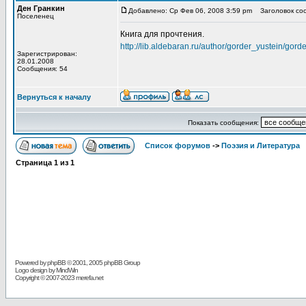
Ден Гранкин
Добавлено: Ср Фев 06, 2008 3:59 pm
Заголовок соо
Поселенец
Книга для прочтения.
http://lib.aldebaran.ru/author/gorder_yustein/go
Зарегистрирован:
28.01.2008
Сообщения: 54
Вернуться к началу
Показать сообщения:
Список форумов
->
Поэзия и Литература
Страница
1
из
1
Powered by
phpBB
© 2001, 2005 phpBB Group
Logo design by MindWin
Copyright © 2007-2023 merefa.net