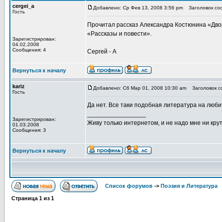
cergei_a
Добавлено: Ср Фев 13, 2008 3:56 pm
Заголовок сооб
Гость
Прочитал рассказ Александра Костюнина «Двор 
«Рассказы и повести».
Зарегистрирован:
04.02.2008
Сообщения: 4
Сергей - А
Вернуться к началу
kariz
Добавлено: Сб Мар 01, 2008 10:30 am
Заголовок с
Гость
Да нет. Все таки подобная литература на люби
_________________
Зарегистрирован:
Живу только интернетом, и не надо мне ни кр
01.03.2008
Сообщения: 3
Вернуться к началу
Список форумов
->
Поэзия и Литература
Страница
1
из
1