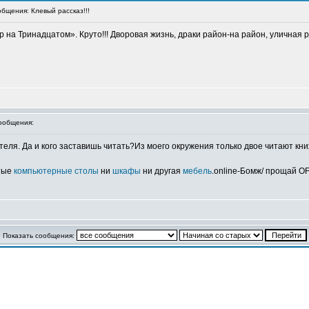
щения: Клевый рассказ!!!
на Тринадцатом». Круто!!! Дворовая жизнь, драки район-на район, уличная р
ообщения:
теля. Да и кого заставишь читать?Из моего окружения только двое читают кни
утые
компьютерные столы
ни
шкафы
ни другая
мебель
.online-Бомж/ прощай OFF
Показать сообщения: