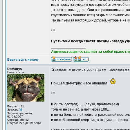
всем присутствующим друзьям об этом чтоб они
то неотложные дела. Они все разошлись остали
спустились к машине отец открыл багажник ма
Так выпьем за настоящих друзей, которые не к
***
Пусть тебе всегда светят звезды - звезда у
_________________
Администрация оставляет за собой право глу
Вернуться к началу
Demetrys
Добавлено: Вс Авг 26, 2007 8:34 pm
Заголовок соо
Посетитель
Пришёл Деметрис и всё опошлил
***
Шоб ты сдох(ла)...... (пауза, продолжаем)
Возраст: 41
только не сейчас, а лет через 100.....
Зодиак:
Зарегистрирован:
и не на больничной койке, а раскошной постели..
01.08.2007
и не собственной смертью, а от руки ревнивца
Сообщения: 42
Откуда: Рио де Мерефа