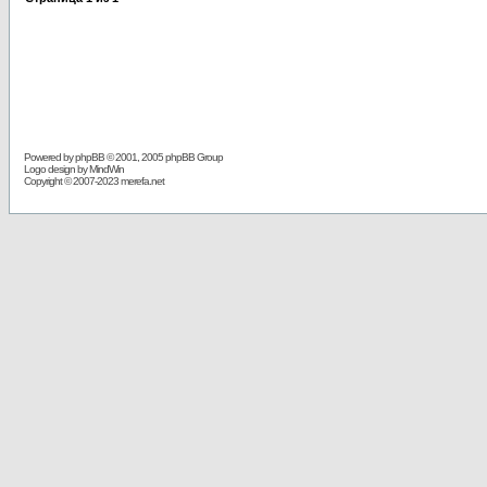
Powered by
phpBB
© 2001, 2005 phpBB Group
Logo design by MindWin
Copyright © 2007-2023 merefa.net