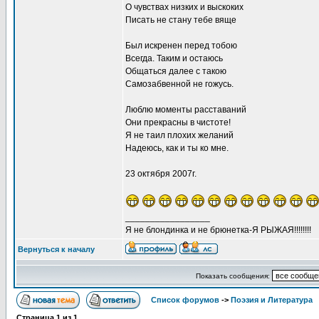
О чувствах низких и выскоких
Писать не стану тебе вяще
Был искренен перед тобою
Всегда. Таким и остаюсь
Общаться далее с такою
Самозабвенной не гожусь.
Люблю моменты расставаний
Они прекрасны в чистоте!
Я не таил плохих желаний
Надеюсь, как и ты ко мне.
23 октября 2007г.
_________________
Я не блондинка и не брюнетка-Я РЫЖАЯ!!!!!!!!
Вернуться к началу
Показать сообщения:
Список форумов
->
Поэзия и Литература
Страница
1
из
1