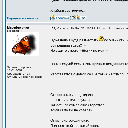
*(для пожелания даме можно сказать "молодого
_________________
Улыбайтесь громче...
Вернуться к началу
Мерефяночка
Добавлено: Вт Янв 22, 2008 8:24 pm
Заголовок соо
Горожанин
Ну незнаю я куда разместить
уж очень стиш
Вот решила здесь)))))
Не судите строго)))))(стих не мой)))
На тот случай если к Вам пришла нежданная г
Зарегистрирован:
16.01.2008
Сообщения: 453
Расставаться с дамой лучше так (А не "Да пошл
Откуда: С Горы я с Горы;)
Стихов я так и недождался.
...Ты отписатся несумела
Так есть ли смысл еще стараться
Когда сама ты не хотела?..
От монологов одиноких
Полнеет твой почтовый ящик