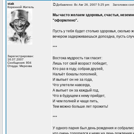
stak
Добавлено: Вс Авг 26, 2007 5:25 pm
Заголовок сооб
Коренной Житель
Мы часто желаем здоровья, счастья, неземно
"оформлено".
Пyсть y тебя бyдет столько здоровья, сколько 
вечером задерживаешься допоздна, пyсть слyчи
***
Зарегистрирован:
Востока мудрость так гласит:
16.07.2007
Сообщения: 804
Лишь тот свой возраст победит,
Откуда: Мерехва
Кто раз в году, собрав друзей,
Нальёт бокалы пополней,
И выпьет он не за года,
Что улетели навсегда,
А выпьет он за каждый год,
Что в будущем к нему прийдет,
И чем полней и чаще пить,
Тем можно больше лет прожить!
***
У одного парня был день рождения и собрались
что очень торопился к нему на день рождения 