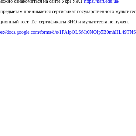
можно ознакомиться на сайте УкрГУЖТ
https://kart.edu.ua/
 предметам принимается сертификат государственного мультите
ионный тест. Т.е. сертификаты ЗНО и мультитеста не нужен.
tps://docs.google.com/forms/d/e/1FAIpQLSf-Ir0NOIp5B0mhHL4