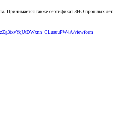
ста. Принимается также сертификат ЗНО прошлых лет.
9TNSzZg3ixvYqUtDWxnn_CLusuuPW4A/viewform