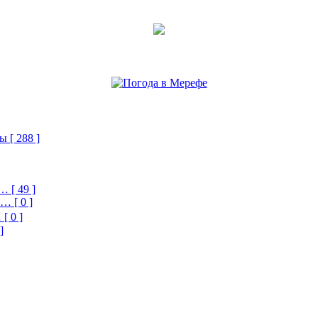
ы [ 288 ]
 [ 49 ]
… [ 0 ]
[ 0 ]
]