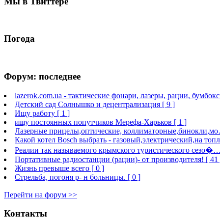
Мы в Твиттере
Погода
Форум: последнее
lazerok.com.ua - тактические фонари, лазеры, рации, бумбокс
Детский сад Солнышко и децентрализация [ 9 ]
Ищу работу [ 1 ]
ищу постоянных попутчиков Мерефа-Харьков [ 1 ]
Лазерные прицелы,оптические, коллиматорные,бинокли,мо…
Какой котел Bosch выбрать - газовый,электрический,на топл
Реалии так называемого крымского туристического сезо�… 
Портативные радиостанции (рации)- от производителя! [ 41 
Жизнь превыше всего [ 0 ]
Стрельба, погоня р- н больницы. [ 0 ]
Перейти на форум >>
Контакты