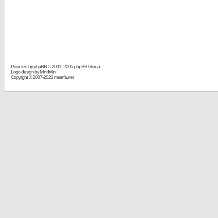
Powered by
phpBB
© 2001, 2005 phpBB Group
Logo design by MindWin
Copyright © 2007-2023 merefa.net