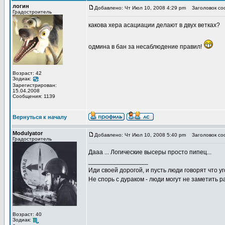
логин
Добавлено: Чт Июл 10, 2008 4:29 pm
Заголовок со
Градостроитель
какова хера асациации делают в двух ветках?
одмина в бан за несаблюдение правил!
Возраст: 42
Зодиак:
Зарегистрирован:
15.04.2008
Сообщения: 1139
Вернуться к началу
Modulyator
Добавлено: Чт Июл 10, 2008 5:40 pm
Заголовок со
Градостроитель
Дааа ... Логические высеры просто пипец...
_________________
Иди своей дорогой, и пусть люди говорят что уг
Не спорь с дураком - люди могут не заметить
Возраст: 40
Зодиак: