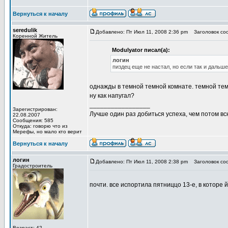
Вернуться к началу
seredulik
Добавлено: Пт Июл 11, 2008 2:36 pm
Заголовок со
Коренной Житель
Modulyator писал(а):
логин
пиздец еще не настал, но если так и дальш
однажды в темной темной комнате. темной темной ночью. 
ну как напугал?
_________________
Зарегистрирован:
Лучше один раз добиться успеха, чем потом вс
22.08.2007
Сообщения: 585
Откуда: говорю что из
Мерефы, но мало кто верит
Вернуться к началу
логин
Добавлено: Пт Июл 11, 2008 2:38 pm
Заголовок со
Градостроитель
почти. все испортила пятниццо 13-е, в которе
Возраст: 42