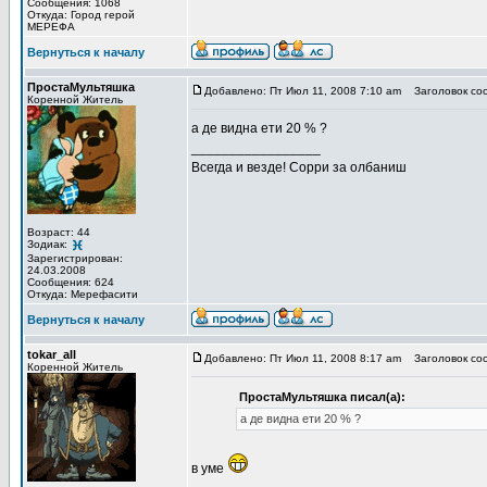
Сообщения: 1068
Откуда: Город герой
МЕРЕФА
Вернуться к началу
ПростаМультяшка
Добавлено: Пт Июл 11, 2008 7:10 am
Заголовок со
Коренной Житель
а де видна ети 20 % ?
_________________
Всегда и везде! Сорри за олбаниш
Возраст: 44
Зодиак:
Зарегистрирован:
24.03.2008
Сообщения: 624
Откуда: Мерефасити
Вернуться к началу
tokar_all
Добавлено: Пт Июл 11, 2008 8:17 am
Заголовок со
Коренной Житель
ПростаМультяшка писал(а):
а де видна ети 20 % ?
в уме