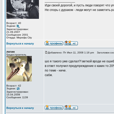
_________________
Иди своей дорогой, и пусть люди говорят что уг
Не спорь с дураком - люди могут не заметить
Возраст: 40
Зодиак:
Зарегистрирован:
21.09.2007
Сообщения: 2001
Откуда: Мерефа City
Вернуться к началу
логин
Добавлено: Пт Июл 11, 2008 1:16 pm
Заголовок со
Градостроитель
шо я такого уже сделал?! веткой вроде не ошиб
в ответ получил предупреждение о каких то 20
по теме - ниче.
сабж.
Возраст: 42
Зодиак:
Зарегистрирован:
15.04.2008
Сообщения: 1139
Вернуться к началу