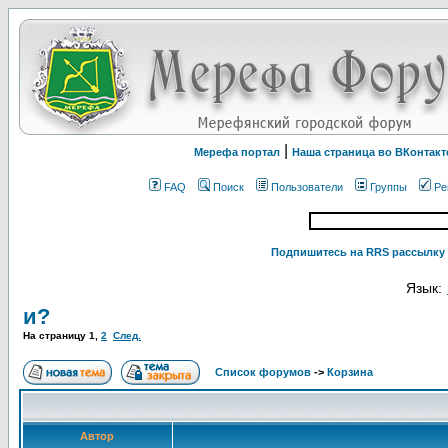
|
Мерефа портал
Наша страница во ВКонтакт
FAQ
Поиск
Пользователи
Группы
Ре
Подпишитесь на RRS рассылку 
Язык:
и?
На страницу
1
,
2
След.
Список форумов
->
Корзина
Автор