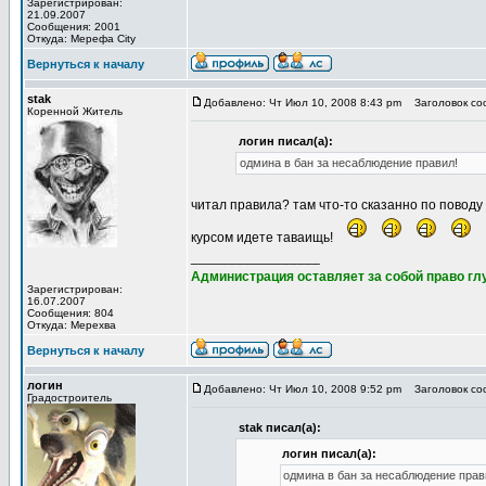
Зарегистрирован:
21.09.2007
Сообщения: 2001
Откуда: Мерефа City
Вернуться к началу
stak
Добавлено: Чт Июл 10, 2008 8:43 pm
Заголовок со
Коренной Житель
логин писал(а):
одмина в бан за несаблюдение правил!
читал правила? там что-то сказанно по поводу
курсом идете таваищь!
_________________
Администрация оставляет за собой право глу
Зарегистрирован:
16.07.2007
Сообщения: 804
Откуда: Мерехва
Вернуться к началу
логин
Добавлено: Чт Июл 10, 2008 9:52 pm
Заголовок со
Градостроитель
stak писал(а):
логин писал(а):
одмина в бан за несаблюдение прав