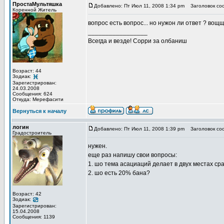
ПростаМультяшка
Добавлено: Пт Июл 11, 2008 1:34 pm
Заголовок со
Коренной Житель
вопрос есть вопрос... но нужон ли ответ ? вощщ
_________________
Всегда и везде! Сорри за олбаниш
Возраст: 44
Зодиак:
Зарегистрирован:
24.03.2008
Сообщения: 624
Откуда: Мерефасити
Вернуться к началу
логин
Добавлено: Пт Июл 11, 2008 1:39 pm
Заголовок со
Градостроитель
нужен.
еще раз напишу свои вопросы:
1. шо тема асациаций делает в двух местах сра
2. шо есть 20% бана?
Возраст: 42
Зодиак:
Зарегистрирован:
15.04.2008
Сообщения: 1139