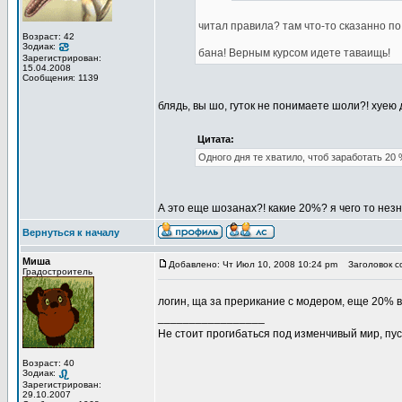
читал правила? там что-то сказанно по
Возраст: 42
Зодиак:
бана! Верным курсом идете таваищь!
Зарегистрирован:
15.04.2008
Сообщения: 1139
блядь, вы шо, гуток не понимаете шоли?! хуею 
Цитата:
Одного дня те хватило, чтоб заработать 20 
А это еще шозанах?! какие 20%? я чего то нез
Вернуться к началу
Миша
Добавлено: Чт Июл 10, 2008 10:24 pm
Заголовок с
Градостроитель
логин, ща за прерикание с модером, еще 20% 
_________________
Не стоит прогибаться под изменчивый мир, пус
Возраст: 40
Зодиак:
Зарегистрирован:
29.10.2007