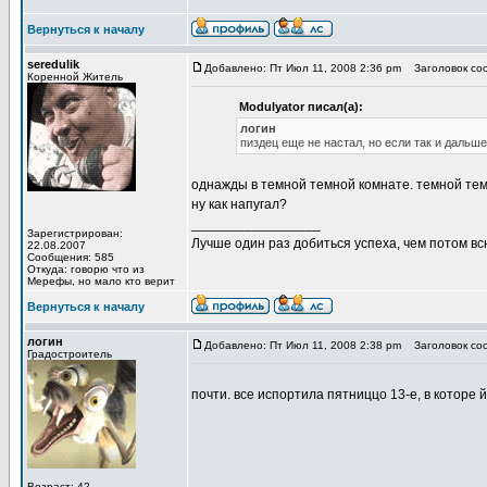
Вернуться к началу
seredulik
Добавлено: Пт Июл 11, 2008 2:36 pm
Заголовок со
Коренной Житель
Modulyator писал(а):
логин
пиздец еще не настал, но если так и дальш
однажды в темной темной комнате. темной темной ночью. 
ну как напугал?
_________________
Зарегистрирован:
Лучше один раз добиться успеха, чем потом вс
22.08.2007
Сообщения: 585
Откуда: говорю что из
Мерефы, но мало кто верит
Вернуться к началу
логин
Добавлено: Пт Июл 11, 2008 2:38 pm
Заголовок со
Градостроитель
почти. все испортила пятниццо 13-е, в которе
Возраст: 42