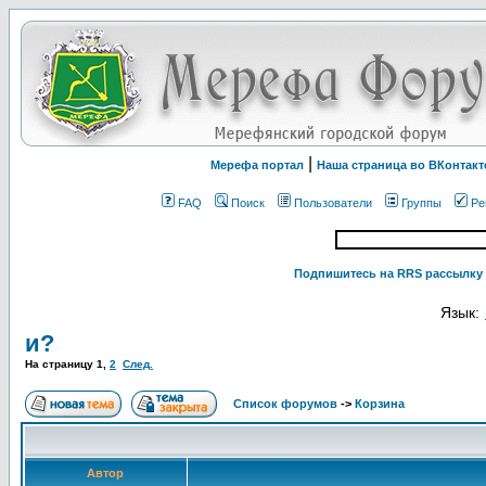
|
Мерефа портал
Наша страница во ВКонтакт
FAQ
Поиск
Пользователи
Группы
Ре
Подпишитесь на RRS рассылку 
Язык:
и?
На страницу
1
,
2
След.
Список форумов
->
Корзина
Автор