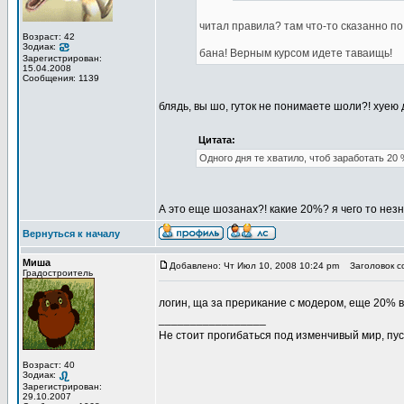
читал правила? там что-то сказанно по
Возраст: 42
Зодиак:
бана! Верным курсом идете таваищь!
Зарегистрирован:
15.04.2008
Сообщения: 1139
блядь, вы шо, гуток не понимаете шоли?! хуею 
Цитата:
Одного дня те хватило, чтоб заработать 20 
А это еще шозанах?! какие 20%? я чего то нез
Вернуться к началу
Миша
Добавлено: Чт Июл 10, 2008 10:24 pm
Заголовок с
Градостроитель
логин, ща за прерикание с модером, еще 20% 
_________________
Не стоит прогибаться под изменчивый мир, пус
Возраст: 40
Зодиак:
Зарегистрирован:
29.10.2007