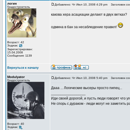
логин
Добавлено: Чт Июл 10, 2008 4:29 pm
Заголовок со
Градостроитель
какова хера асациации делают в двух ветках?
одмина в бан за несаблюдение правил!
Возраст: 42
Зодиак:
Зарегистрирован:
15.04.2008
Сообщения: 1139
Вернуться к началу
Modulyator
Добавлено: Чт Июл 10, 2008 5:40 pm
Заголовок со
Градостроитель
Дааа ... Логические высеры просто пипец...
_________________
Иди своей дорогой, и пусть люди говорят что уг
Не спорь с дураком - люди могут не заметить
Возраст: 40
Зодиак: