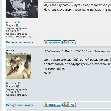
_________________
Иди своей дорогой, и пусть люди говорят что уг
Не спорь с дураком - люди могут не заметить
Возраст: 40
Зодиак:
Зарегистрирован:
21.09.2007
Сообщения: 2001
Откуда: Мерефа City
Вернуться к началу
логин
Добавлено: Пт Июл 11, 2008 1:16 pm
Заголовок со
Градостроитель
шо я такого уже сделал?! веткой вроде не ошиб
в ответ получил предупреждение о каких то 20
по теме - ниче.
сабж.
Возраст: 42
Зодиак:
Зарегистрирован:
15.04.2008
Сообщения: 1139
Вернуться к началу