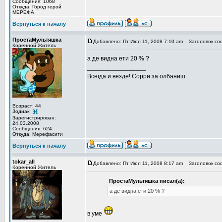
Сообщения: 1068
Откуда: Город герой
МЕРЕФА
Вернуться к началу
ПростаМультяшка
Добавлено: Пт Июл 11, 2008 7:10 am
Заголовок со
Коренной Житель
а де видна ети 20 % ?
_________________
Всегда и везде! Сорри за олбаниш
Возраст: 44
Зодиак:
Зарегистрирован:
24.03.2008
Сообщения: 624
Откуда: Мерефасити
Вернуться к началу
tokar_all
Добавлено: Пт Июл 11, 2008 8:17 am
Заголовок со
Коренной Житель
ПростаМультяшка писал(а):
а де видна ети 20 % ?
в уме