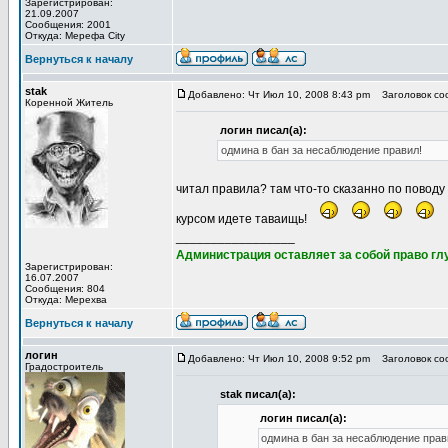
Зарегистрирован:
21.09.2007
Сообщения: 2001
Откуда: Мерефа City
Вернуться к началу
stak
Добавлено: Чт Июл 10, 2008 8:43 pm
Заголовок со
Коренной Житель
логин писал(а):
одмина в бан за несаблюдение правил!
читал правила? там что-то сказанно по поводу
курсом идете таваищь!
_________________
Администрация оставляет за собой право глу
Зарегистрирован:
16.07.2007
Сообщения: 804
Откуда: Мерехва
Вернуться к началу
логин
Добавлено: Чт Июл 10, 2008 9:52 pm
Заголовок со
Градостроитель
stak писал(а):
логин писал(а):
одмина в бан за несаблюдение прав