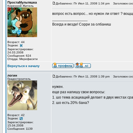
ПростаМультяшка
Добавлено: Пт Июл 11, 2008 1:34 pm
Заголовок со
Коренной Житель
вопрос есть вопрос... но нужон ли ответ ? вощщ
_________________
Всегда и везде! Сорри за олбаниш
Возраст: 44
Зодиак:
Зарегистрирован:
24.03.2008
Сообщения: 624
Откуда: Мерефасити
Вернуться к началу
логин
Добавлено: Пт Июл 11, 2008 1:39 pm
Заголовок со
Градостроитель
нужен.
еще раз напишу свои вопросы:
1. шо тема асациаций делает в двух местах сра
2. шо есть 20% бана?
Возраст: 42
Зодиак:
Зарегистрирован:
15.04.2008
Сообщения: 1139