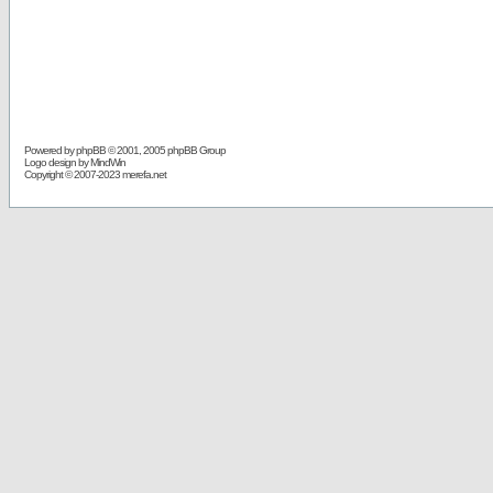
Powered by
phpBB
© 2001, 2005 phpBB Group
Logo design by MindWin
Copyright © 2007-2023 merefa.net