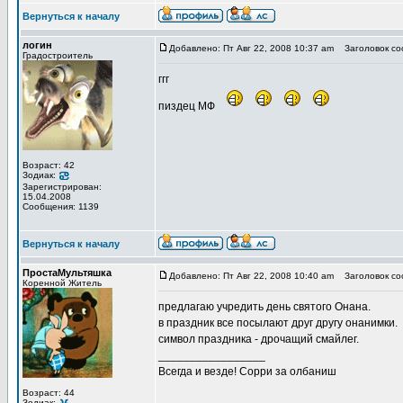
Вернуться к началу
логин
Добавлено: Пт Авг 22, 2008 10:37 am
Заголовок со
Градостроитель
ггг
пиздец МФ
Возраст: 42
Зодиак:
Зарегистрирован:
15.04.2008
Сообщения: 1139
Вернуться к началу
ПростаМультяшка
Добавлено: Пт Авг 22, 2008 10:40 am
Заголовок со
Коренной Житель
предлагаю учредить день святого Онана.
в праздник все посылают друг другу онанимки.
символ праздника - дрочащий смайлег.
_________________
Всегда и везде! Сорри за олбаниш
Возраст: 44
Зодиак: