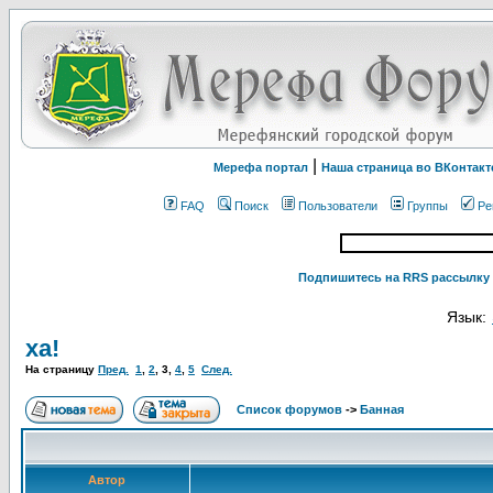
|
Мерефа портал
Наша страница во ВКонтакт
FAQ
Поиск
Пользователи
Группы
Ре
Подпишитесь на RRS рассылку 
Язык:
ха!
На страницу
Пред.
1
,
2
,
3
,
4
,
5
След.
Список форумов
->
Банная
Автор