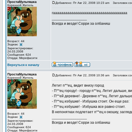
ПростаМультяшка
Добавлено: Пт Авг 22, 2008 10:23 am
Заголовок со
Коренной Житель
гаааааааааааааааааааааааааааааааааааа
_________________
Всегда и везде! Сорри за олбаниш
Возраст: 44
Зодиак:
Зарегистрирован:
24.03.2008
Сообщения: 624
Откуда: Мерефасити
Вернуться к началу
ПростаМультяшка
Добавлено: Пт Авг 22, 2008 10:36 am
Заголовок со
Коренной Житель
Летит п**ец, видит внизу город
- П**ец городу! - городу п**ец. Летит дальше, в
- П**ей деревне! - Деревне п**ец. Летит дальш
- П**ец избушке! - Избушка стоит. Он еще раз:
- П**ец избушке! - Избушка все равно стоит.
В непонятках подлетает п**ец к окошку, загляды
Возраст: 44
Зодиак:
_________________
Зарегистрирован:
Всегда и везде! Сорри за олбаниш
24.03.2008
Сообщения: 624
Откуда: Мерефасити