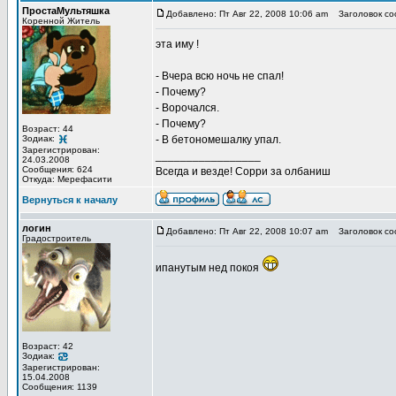
ПростаМультяшка
Добавлено: Пт Авг 22, 2008 10:06 am
Заголовок со
Коренной Житель
эта иму !
- Вчера всю ночь не спал!
- Почему?
- Ворочался.
- Почему?
Возраст: 44
Зодиак:
- В бетономешалку упал.
Зарегистрирован:
_________________
24.03.2008
Сообщения: 624
Всегда и везде! Сорри за олбаниш
Откуда: Мерефасити
Вернуться к началу
логин
Добавлено: Пт Авг 22, 2008 10:07 am
Заголовок со
Градостроитель
ипанутым нед покоя
Возраст: 42
Зодиак:
Зарегистрирован:
15.04.2008
Сообщения: 1139