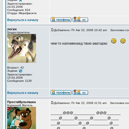
Зарегистрирован:
24.03.2008
Сообщения: 624
Откуда: Мерефасити
Вернуться к началу
логин
Добавлено: Пт Авг 22, 2008 10:42 am
Заголовок со
Градостроитель
чем то напоминаед твою аватарко
Возраст: 42
Зодиак:
Зарегистрирован:
15.04.2008
Сообщения: 1139
Вернуться к началу
ПростаМультяшка
Добавлено: Пт Авг 22, 2008 11:51 am
Заголовок со
Коренной Житель
______@@@___________ @@@_______
____@______@______@_______@____
___@_________@__@__________@___
___@___________@____________@___