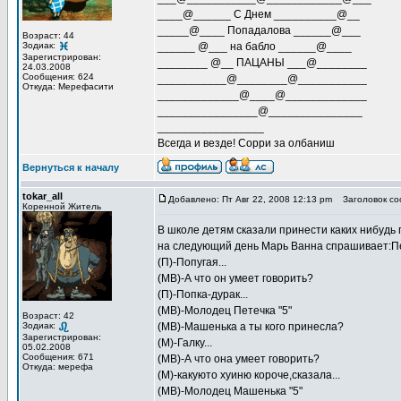
____@______ С Днем __________@__
_____@____ Попадалова ______@___
Возраст: 44
Зодиак:
______ @___ на бабло ______@____
Зарегистрирован:
________ @__ ПАЦАНЫ ___@________
24.03.2008
Сообщения: 624
___________@________@___________
Откуда: Мерефасити
_____________@____@_____________
________________@_______________
_________________
Всегда и везде! Сорри за олбаниш
Вернуться к началу
tokar_all
Добавлено: Пт Авг 22, 2008 12:13 pm
Заголовок со
Коренной Житель
В школе детям сказали принести каких нибудь
на следующий день Марь Ванна спрашивает:Пе
(П)-Попугая...
(МВ)-А что он умеет говорить?
(П)-Попка-дурак...
(МВ)-Молодец Петечка "5"
Возраст: 42
Зодиак:
(МВ)-Машенька а ты кого принесла?
Зарегистрирован:
(М)-Галку...
05.02.2008
Сообщения: 671
(МВ)-А что она умеет говорить?
Откуда: мерефа
(М)-какуюто хуиню короче,сказала...
(МВ)-Молодец Машенька "5"