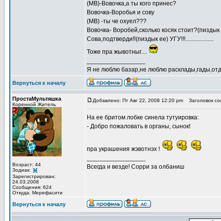
(МВ)-Вовочка,а ты кого принес?
Вовочка-Воробья и сову
(МВ) -ты че охуел???
Вовочка- Воробей,сколько косяк стоит?(пиздык 
Сова,подтверди!!(пиздык ее) УГУ!!!...................
Тоже пра жывотныг....
_________________
Я не люблю базар,не люблю расклады,гады,отде
Вернуться к началу
ПростаМультяшка
Добавлено: Пт Авг 22, 2008 12:20 pm
Заголовок со
Коренной Житель
На ее бритом лобке синела тyтyиpовка:
- Добpо пожаловать в оpганы, сынок!
пра украшения жэвотнэх !
_________________
Возраст: 44
Всегда и везде! Сорри за олбаниш
Зодиак:
Зарегистрирован:
24.03.2008
Сообщения: 624
Откуда: Мерефасити
Вернуться к началу