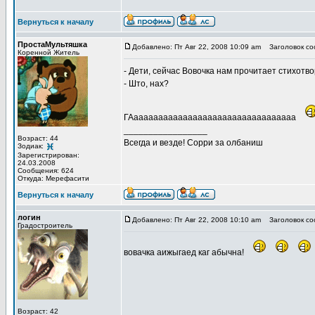
Вернуться к началу
ПростаМультяшка
Добавлено: Пт Авг 22, 2008 10:09 am
Заголовок со
Коренной Житель
- Дети, сейчас Вовочка нам прочитает стихотв
- Што, нах?
ГАааааааааааааааааааааааааааааааааа
_________________
Возраст: 44
Всегда и везде! Сорри за олбаниш
Зодиак:
Зарегистрирован:
24.03.2008
Сообщения: 624
Откуда: Мерефасити
Вернуться к началу
логин
Добавлено: Пт Авг 22, 2008 10:10 am
Заголовок со
Градостроитель
вовачка аижыгаед каг абычна!
Возраст: 42