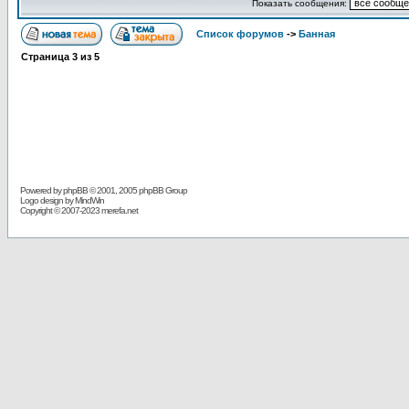
Показать сообщения:
Список форумов
->
Банная
Страница
3
из
5
Powered by
phpBB
© 2001, 2005 phpBB Group
Logo design by MindWin
Copyright © 2007-2023 merefa.net